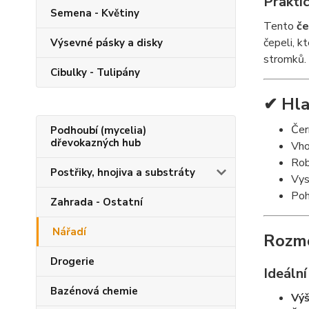
Prakti
Semena - Květiny
Tento
če
čepeli, k
Výsevné pásky a disky
stromků.
Cibulky - Tulipány
✔ Hla
Čer
Podhoubí (mycelia)
dřevokazných hub
Vho
Rob
Postřiky, hnojiva a substráty
Vys
Poh
Zahrada - Ostatní
Nářadí
Rozmě
Drogerie
Ideální
Bazénová chemie
Výš