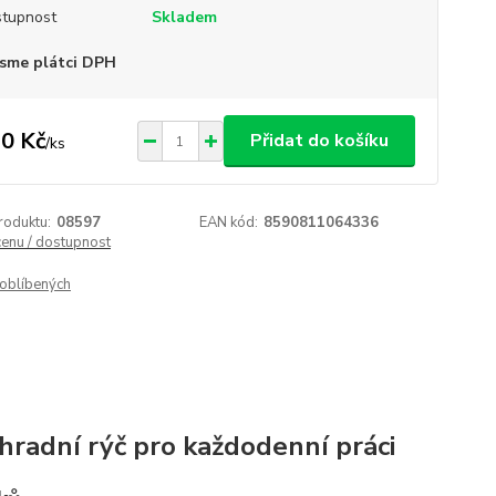
tupnost
Skladem
sme plátci DPH
0 Kč
Přidat do košíku
/
ks
roduktu:
08597
EAN kód:
8590811064336
cenu / dostupnost
oblíbených
hradní rýč pro každodenní práci