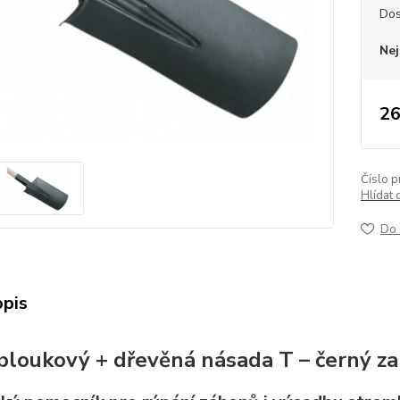
Dos
Nej
26
Číslo p
Hlídat 
Do 
opis
bloukový + dřevěná násada T – černý za