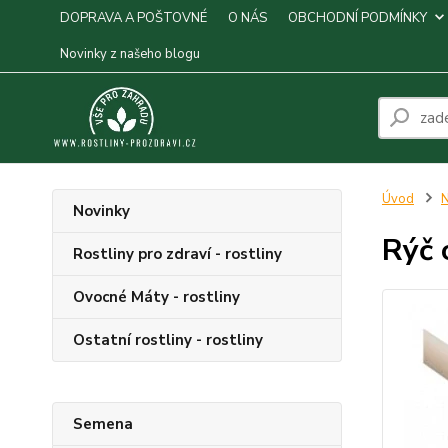
DOPRAVA A POŠTOVNÉ
O NÁS
OBCHODNÍ PODMÍNKY
Novinky z našeho blogu
Úvod
N
Novinky
Rýč 
Rostliny pro zdraví - rostliny
Ovocné Máty - rostliny
Ostatní rostliny - rostliny
Semena