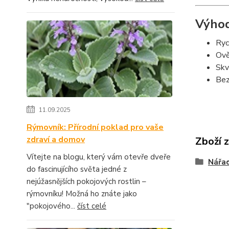
Výhod
Ryc
Ově
Skv
Bez
11.09.2025
Rýmovník: Přírodní poklad pro vaše
zdraví a domov
Zboží 
Vítejte na blogu, který vám otevře dveře
Nářad
do fascinujícího světa jedné z
nejúžasnějších pokojových rostlin –
rýmovníku! Možná ho znáte jako
"pokojového...
číst celé