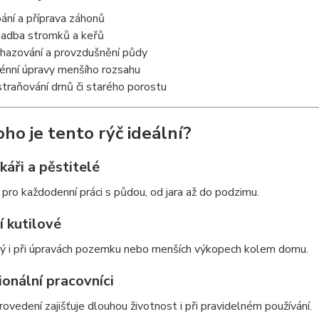
ání a příprava záhonů
adba stromků a keřů
hazování a provzdušnění půdy
énní úpravy menšího rozsahu
traňování drnů či starého porostu
oho je tento rýč ideální?
áři a pěstitelé
 pro každodenní práci s půdou, od jara až do podzimu.
 kutilové
ný i při úpravách pozemku nebo menších výkopech kolem domu.
onální pracovníci
ovedení zajišťuje dlouhou životnost i při pravidelném používání.