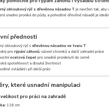
cký pomocník pro rýpání záhonů i výsadbu strom
rný obloukový rýč s dřevěnou násadou T
je navržen tak, aby 
terá snadno proniká do půdy, a pohodlné dřevěné násadě je ideáln
vní přednosti
ný obloukový rýč s
dřevěnou násadou ve tvaru T
dný pro
rýpání záhonů
, sázení stromků a další zahradní práce
ustní
ocelová čepel
pro snadné proniknutí do země
oká spolehlivost a dlouhá životnost
odlné ovládání i při delší práci
ry, které usnadní manipulaci
 velikost pro práci na zahradě
ka:
118 cm