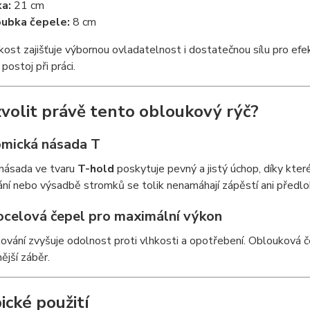
ka:
21 cm
ubka čepele:
8 cm
kost zajišťuje výbornou ovladatelnost i dostatečnou sílu pro efekti
postoj při práci.
zvolit právě tento obloukový rýč?
mická násada T
násada ve tvaru
T-hold
poskytuje pevný a jistý úchop, díky kter
ní nebo výsadbě stromků se tolik nenamáhají zápěstí ani předlok
ocelová čepel pro maximální výkon
ování zvyšuje odolnost proti vlhkosti a opotřebení. Oblouková č
ější záběr.
ické použití