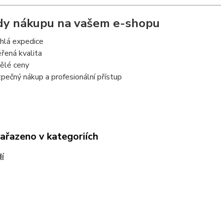
y nákupu na vašem e-shopu
hlá expedice
řená kvalita
ělé ceny
pečný nákup a profesionální přístup
zařazeno v kategoriích
í