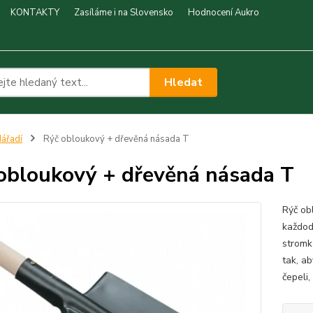
KONTAKTY
Zasíláme i na Slovensko
Hodnocení Aukro
Hledat
ářadí
Rýč obloukový + dřevěná násada T
obloukový + dřevěná násada T
Rýč ob
každod
stromk
tak, a
čepeli