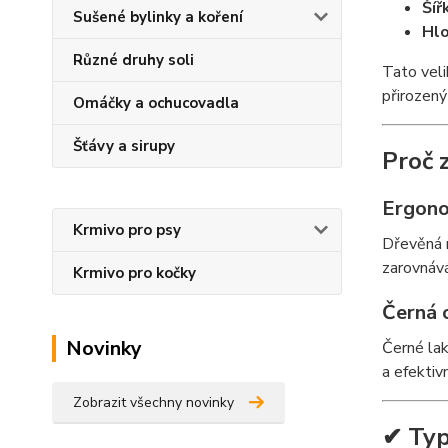
Šíř
Sušené bylinky a koření
Hlo
Různé druhy soli
Tato veli
přirozený 
Omáčky a ochucovadla
Šťávy a sirupy
Proč 
Ergono
Krmivo pro psy
Dřevěná 
zarovnává
Krmivo pro kočky
Černá 
Novinky
Černé lak
a efektivn
Zobrazit všechny novinky
✔ Typ