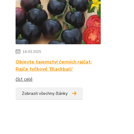
16.03.2025
Objevte tajemství černých rajčat:
Rajče tyčkové 'Blackball'
číst celé
Zobrazit všechny články