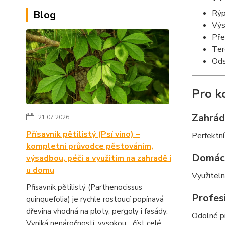
Rýp
Blog
Výs
Pře
Ter
Ods
Pro k
Zahrádk
21.07.2026
Přísavník pětilistý (Psí víno) –
Perfektní
kompletní průvodce pěstováním,
Domácí
výsadbou, péčí a využitím na zahradě i
u domu
Využitel
Přísavník pětilistý (Parthenocissus
Profesi
quinquefolia) je rychle rostoucí popínavá
dřevina vhodná na ploty, pergoly i fasády.
Odolné pr
Vyniká nenáročností, vysokou...
číst celé