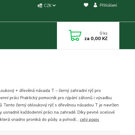
Přihlášení
CZK
0
ks
za
0,00 Kč
loukový + dřevěná násada T – černý zahradní rýč pro
enní práci Praktický pomocník pro rýpání záhonů i výsadbu
ů Tento černý obloukový rýč s dřevěnou násadou T je navržen
by usnadnil každodenní práci na zahradě. Díky pevné ocelové
, která snadno proniká do půdy, a pohodl...
celý popis