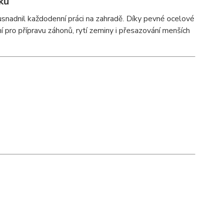
ků
usnadnil každodenní práci na zahradě. Díky pevné ocelové
í pro přípravu záhonů, rytí zeminy i přesazování menších