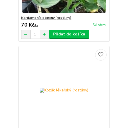
Kardamoník obecný (rostliny)
70 Kč
Skladem
/
ks
Přidat do košíku