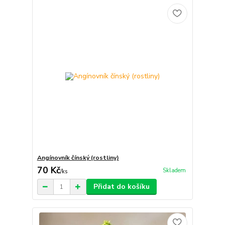
Angínovník čínský (rostliny)
70 Kč
Skladem
/
ks
Přidat do košíku