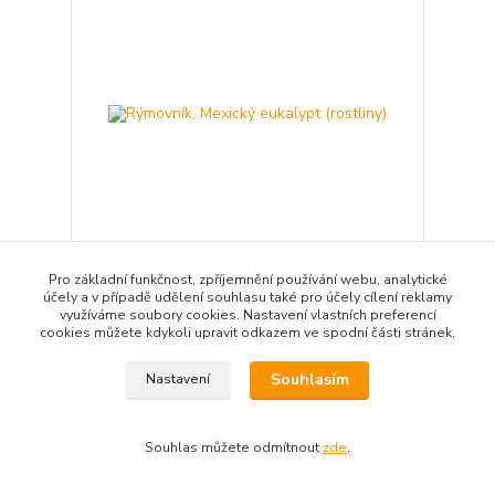
Pro základní funkčnost, zpříjemnění používání webu, analytické
Rýmovník, Mexický eukalypt (rostliny)
účely a v případě udělení souhlasu také pro účely cílení reklamy
využíváme soubory cookies. Nastavení vlastních preferencí
55 Kč
Skladem
/
ks
cookies můžete kdykoli upravit odkazem ve spodní části stránek.
Přidat do košíku
Souhlasím
Nastavení
Souhlas můžete odmítnout
zde
.