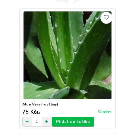
Aloe Vera (rostliny)
75 Kč
Skladem
/
ks
Přidat do košíku