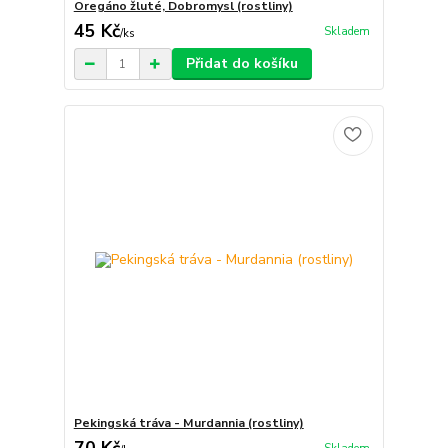
Oregáno žluté, Dobromysl (rostliny)
45 Kč
Skladem
/
ks
Přidat do košíku
Pekingská tráva - Murdannia (rostliny)
70 Kč