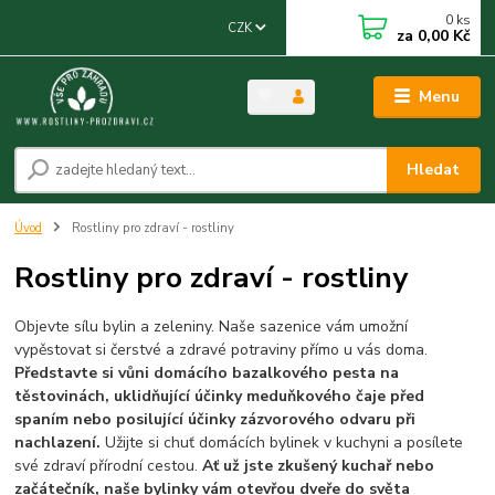
0
ks
CZK
za
0,00 Kč
Menu
Hledat
Úvod
Rostliny pro zdraví - rostliny
Rostliny pro zdraví - rostliny
Objevte sílu bylin a zeleniny. Naše sazenice vám umožní
vypěstovat si čerstvé a zdravé potraviny přímo u vás doma.
Představte si vůni domácího bazalkového pesta na
těstovinách, uklidňující účinky meduňkového čaje před
spaním nebo posilující účinky zázvorového odvaru při
nachlazení.
Užijte si chuť domácích bylinek v kuchyni a posílete
své zdraví přírodní cestou.
Ať už jste zkušený kuchař nebo
začátečník, naše bylinky vám otevřou dveře do světa