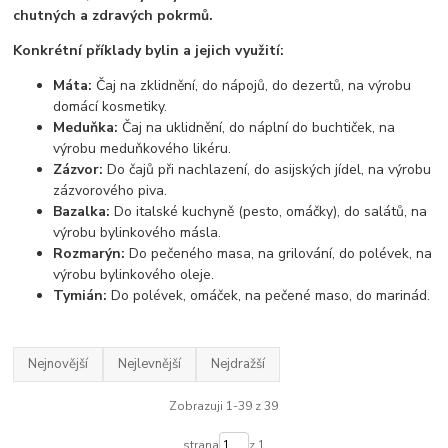
chutných a zdravých pokrmů.
Konkrétní příklady bylin a jejich využití:
Máta:
Čaj na zklidnění, do nápojů, do dezertů, na výrobu
domácí kosmetiky.
Meduňka:
Čaj na uklidnění, do náplní do buchtiček, na
výrobu meduňkového likéru.
Zázvor:
Do čajů při nachlazení, do asijských jídel, na výrobu
zázvorového piva.
Bazalka:
Do italské kuchyně (pesto, omáčky), do salátů, na
výrobu bylinkového másla.
Rozmarýn:
Do pečeného masa, na grilování, do polévek, na
výrobu bylinkového oleje.
Tymián:
Do polévek, omáček, na pečené maso, do marinád.
Nejnovější
Nejlevnější
Nejdražší
Zobrazuji 1-39 z 39
strana
z 1