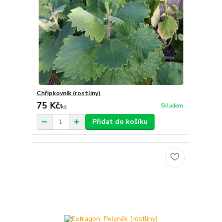
Chřipkovník (rostliny)
75 Kč
Skladem
/
ks
Přidat do košíku