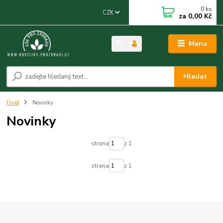
0
ks
CZK
za
0,00 Kč
Menu
Hledat
Úvod
Novinky
Novinky
strana
z 1
strana
z 1