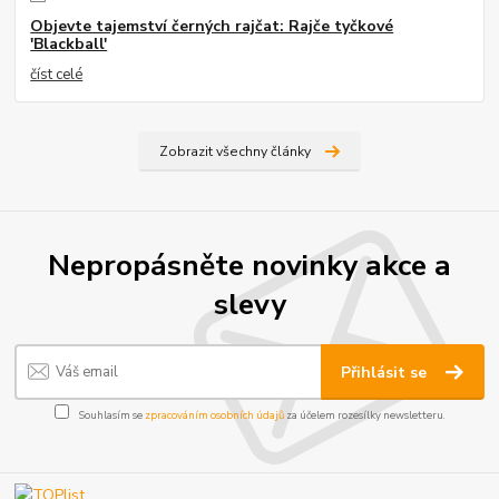
Objevte tajemství černých rajčat: Rajče tyčkové
'Blackball'
číst celé
Zobrazit všechny články
Nepropásněte novinky akce a
slevy
Přihlásit se
Souhlasím se
zpracováním osobních údajů
za účelem rozesílky newsletteru.