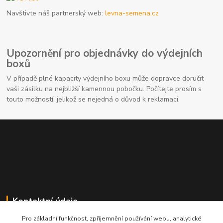
Navštivte náš partnerský web:
levna-semena.cz
Upozornění pro objednávky do výdejních
boxů
V případě plné kapacity výdejního boxu může dopravce doručit
vaši zásilku na nejbližší kamennou pobočku. Počítejte prosím s
touto možností, jelikož se nejedná o důvod k reklamaci.
Kontaktní údaje
Pro základní funkčnost, zpříjemnění používání webu, analytické