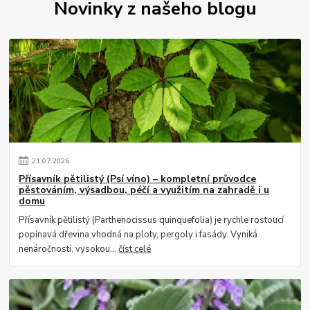
Novinky z našeho blogu
21
.
07
.
2026
Přísavník pětilistý (Psí víno) – kompletní průvodce
pěstováním, výsadbou, péčí a využitím na zahradě i u
domu
Přísavník pětilistý (Parthenocissus quinquefolia) je rychle rostoucí
popínavá dřevina vhodná na ploty, pergoly i fasády. Vyniká
nenáročností, vysokou...
číst celé