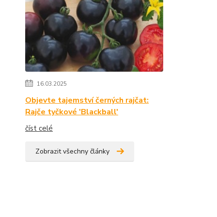
16.03.2025
Objevte tajemství černých rajčat:
Rajče tyčkové 'Blackball'
číst celé
Zobrazit všechny články