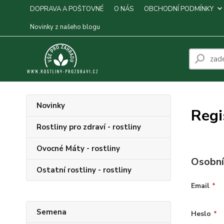
DOPRAVA A POŠTOVNÉ
O NÁS
OBCHODNÍ PODMÍNKY
Novinky z našeho blogu
Novinky
Regi
Rostliny pro zdraví - rostliny
Ovocné Máty - rostliny
Osobní
Ostatní rostliny - rostliny
Email
*
Semena
Heslo
*