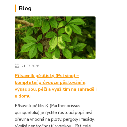
Blog
21.07.2026
Přísavník pětilistý (Psí víno) –
kompletní průvodce pěstováním,
výsadbou, péčí a využitím na zahradě i
u domu
Přísavník pětilistý (Parthenocissus
quinquefolia) je rychle rostoucí popínavá
dřevina vhodná na ploty, pergoly i fasády.
Vyniká nenáročností, vysokou...
číst celé