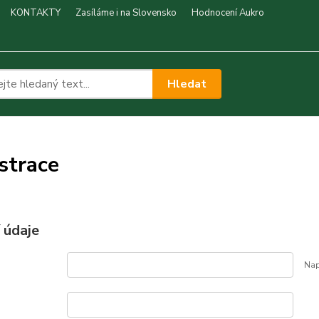
KONTAKTY
Zasíláme i na Slovensko
Hodnocení Aukro
Hledat
strace
 údaje
Nap