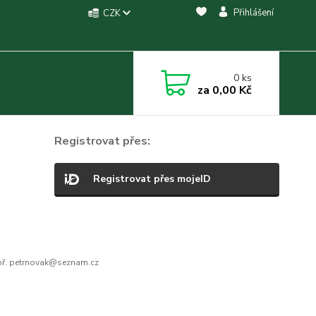
Přihlášení
CZK
0
ks
za
0,00 Kč
Registrovat přes:
Registrovat přes mojeID
ř. petrnovak@seznam.cz