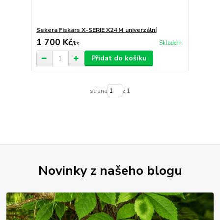
Sekera Fiskars X-SERIE X24 M univerzální
1 700 Kč
Skladem
/
ks
Přidat do košíku
strana
z 1
Novinky z našeho blogu