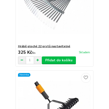
Hrábě ploché 22 prstů nastavitelné
325 Kč
Skladem
/
ks
Přidat do košíku
Novinka