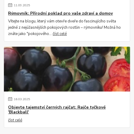
11
.
09
.
2025
Rýmovník: Přírodní poklad pro vaše zdraví a domov
Vítejte na blogu, který vám otevře dveře do fascinujícího světa
jedné z nejúžasnějších pokojových rostlin – rýmovníku! Možná ho
znáte jako "pokojového...
číst celé
16
.
03
.
2025
Objevte tajemství černých rajčat: Rajče tyčkové
'Blackball'
číst celé