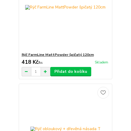
Rýč FarmLine MattPowder špičatý 120cm
418 Kč
Skladem
/
ks
Přidat do košíku