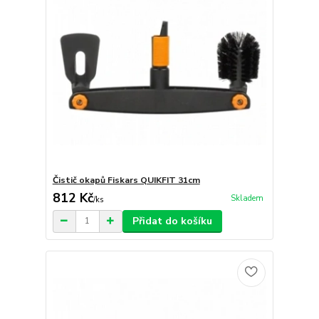
Čistič okapů Fiskars QUIKFIT 31cm
812 Kč
Skladem
/
ks
Přidat do košíku