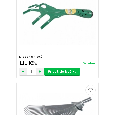
Drápek 5 hrotý
111 Kč
Skladem
/
ks
Přidat do košíku