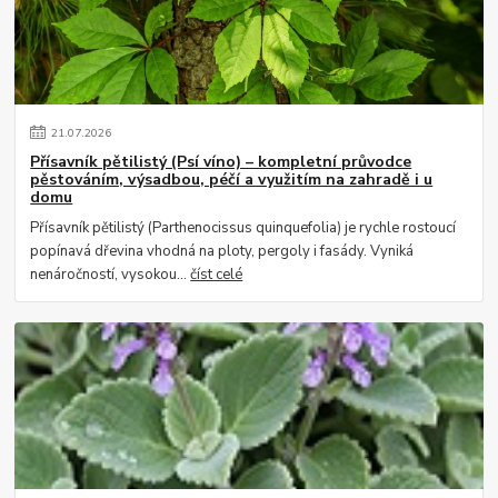
21
.
07
.
2026
Přísavník pětilistý (Psí víno) – kompletní průvodce
pěstováním, výsadbou, péčí a využitím na zahradě i u
domu
Přísavník pětilistý (Parthenocissus quinquefolia) je rychle rostoucí
popínavá dřevina vhodná na ploty, pergoly i fasády. Vyniká
nenáročností, vysokou...
číst celé