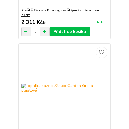
Kleště Fiskars Powergear štípací s převodem
61cm
2 311 Kč
Skladem
/
ks
Přidat do košíku