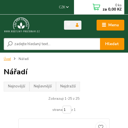
0
ks
CZK
za
0,00 Kč
Menu
Hledat
Úvod
Nářadí
Nářadí
Nejnovější
Nejlevnější
Nejdražší
Zobrazuji 1-25 z 25
strana
z 1