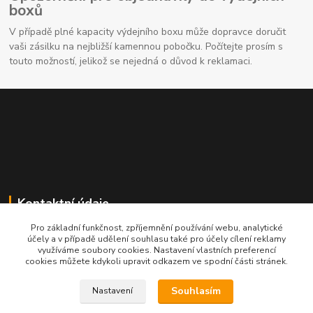
boxů
V případě plné kapacity výdejního boxu může dopravce doručit
vaši zásilku na nejbližší kamennou pobočku. Počítejte prosím s
touto možností, jelikož se nejedná o důvod k reklamaci.
Kontaktní údaje
Pro základní funkčnost, zpříjemnění používání webu, analytické
704691325
účely a v případě udělení souhlasu také pro účely cílení reklamy
využíváme soubory cookies. Nastavení vlastních preferencí
cookies můžete kdykoli upravit odkazem ve spodní části stránek.
info@rostliny-prozdravi.cz
Souhlasím
Nastavení