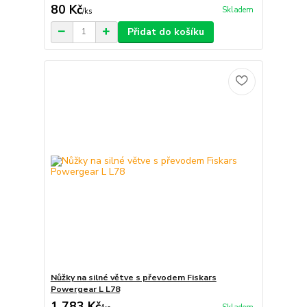
80 Kč
Skladem
/
ks
Přidat do košíku
Nůžky na silné větve s převodem Fiskars
Powergear L L78
1 783 Kč