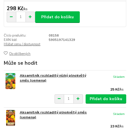
298 Kč
/
ks
Přidat do košíku
Číslo produktu:
08156
EAN kód:
5905197141329
Hlídat cenu / dostupnost
Do oblíbených
Může se hodit
Aksamitník rozkladitý nízký plnokvětý
Skladem
směs (semena)
25 Kč
/
ks
Přidat do košíku
Aksamitník rozkladitý plnokvětý směs
Skladem
(semena)
23 Kč
/
ks