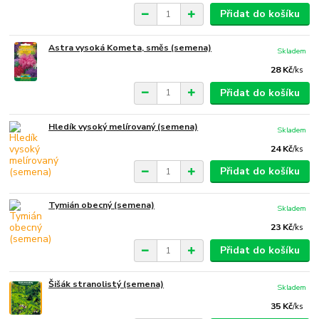
Přidat do košíku
Astra vysoká Kometa, směs (semena)
Skladem
28 Kč
/
ks
Přidat do košíku
Hledík vysoký melírovaný (semena)
Skladem
24 Kč
/
ks
Přidat do košíku
Tymián obecný (semena)
Skladem
23 Kč
/
ks
Přidat do košíku
Šišák stranolistý (semena)
Skladem
35 Kč
/
ks