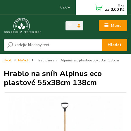
0
ks
CZK
za
0,00 Kč
Menu
Hledat
Úvod
Nářadí
Hrablo na sníh Alpinus eco plastové 55x38cm 138cm
Hrablo na sníh Alpinus eco
plastové 55x38cm 138cm