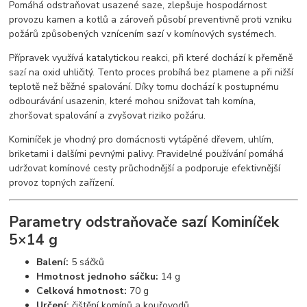
Pomáhá odstraňovat usazené saze, zlepšuje hospodárnost
provozu kamen a kotlů a zároveň působí preventivně proti vzniku
požárů způsobených vznícením sazí v komínových systémech.
Přípravek využívá katalytickou reakci, při které dochází k přeměně
sazí na oxid uhličitý. Tento proces probíhá bez plamene a při nižší
teplotě než běžné spalování. Díky tomu dochází k postupnému
odbourávání usazenin, které mohou snižovat tah komína,
zhoršovat spalování a zvyšovat riziko požáru.
Kominíček je vhodný pro domácnosti vytápěné dřevem, uhlím,
briketami i dalšími pevnými palivy. Pravidelné používání pomáhá
udržovat komínové cesty průchodnější a podporuje efektivnější
provoz topných zařízení.
Parametry odstraňovače sazí Kominíček
5×14 g
Balení:
5 sáčků
Hmotnost jednoho sáčku:
14 g
Celková hmotnost:
70 g
Určení:
čištění komínů a kouřovodů