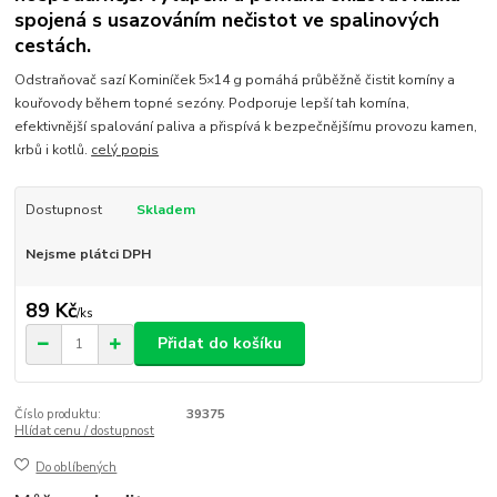
spojená s usazováním nečistot ve spalinových
cestách.
Odstraňovač sazí Kominíček 5×14 g pomáhá průběžně čistit komíny a
kouřovody během topné sezóny. Podporuje lepší tah komína,
efektivnější spalování paliva a přispívá k bezpečnějšímu provozu kamen,
krbů i kotlů.
celý popis
Dostupnost
Skladem
Nejsme plátci DPH
89 Kč
/
ks
Přidat do košíku
Číslo produktu:
39375
Hlídat cenu / dostupnost
Do oblíbených