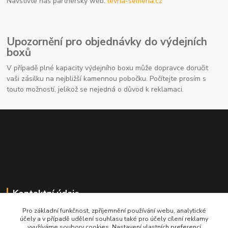
Navštivte náš partnerský web:
levna-semena.cz
Upozornění pro objednávky do výdejních
boxů
V případě plné kapacity výdejního boxu může dopravce doručit
vaši zásilku na nejbližší kamennou pobočku. Počítejte prosím s
touto možností, jelikož se nejedná o důvod k reklamaci.
Kontaktní údaje
Pro základní funkčnost, zpříjemnění používání webu, analytické
704691325
účely a v případě udělení souhlasu také pro účely cílení reklamy
využíváme soubory cookies. Nastavení vlastních preferencí