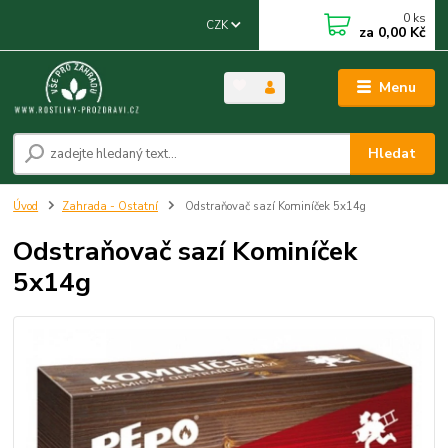
0
ks
CZK
za
0,00 Kč
Menu
Hledat
Úvod
Zahrada - Ostatní
Odstraňovač sazí Kominíček 5x14g
Odstraňovač sazí Kominíček
5x14g