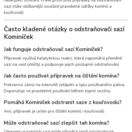
nebezpečí vznícení. Právě proto jsou přípravky na odstraňování
sazí stále oblíbenější součástí pravidelné údržby komínů a
kouřovodů.
Často kladené otázky o odstraňovači sazí
Kominíček
Jak funguje odstraňovač sazí Kominíček?
Přípravek využívá katalytickou reakci, která napomáhá přeměně
sazí na oxid uhličitý a podporuje jejich postupné odstraňování.
Jak často používat přípravek na čištění komína?
Frekvence závisí na intenzitě vytápění a typu používaného paliva.
Doporučuje se pravidelné používání během topné sezóny.
Pomáhá Kominíček odstranit saze z kouřovodu?
Ano, přípravek je určen pro čištění komínů i kouřovodů.
Může odstraňovač sazí zlepšit tah komína?
Omezení usazených sazí může přispět k lepší průchodnosti