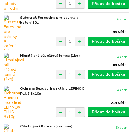
Přidat do košíku
Substrát Forestina pro bylinky a
Skladem
koření 10L
95 Kč
/
ks
Přidat do košíku
Himalájská sůl růžová jemná (1kg)
Skladem
69 Kč
/
ks
Přidat do košíku
Ochrana Buxusu, Insekticid LEPINOX
Skladem
PLUS 3x10g
214 Kč
/
ks
Přidat do košíku
Cibule jarní Karmen (semena)
Skladem