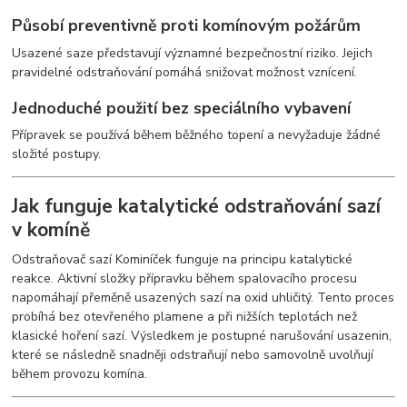
Působí preventivně proti komínovým požárům
Usazené saze představují významné bezpečnostní riziko. Jejich
pravidelné odstraňování pomáhá snižovat možnost vznícení.
Jednoduché použití bez speciálního vybavení
Přípravek se používá během běžného topení a nevyžaduje žádné
složité postupy.
Jak funguje katalytické odstraňování sazí
v komíně
Odstraňovač sazí Kominíček funguje na principu katalytické
reakce. Aktivní složky přípravku během spalovacího procesu
napomáhají přeměně usazených sazí na oxid uhličitý. Tento proces
probíhá bez otevřeného plamene a při nižších teplotách než
klasické hoření sazí. Výsledkem je postupné narušování usazenin,
které se následně snadněji odstraňují nebo samovolně uvolňují
během provozu komína.