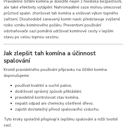
Pravidelné čištění komína je důležité nejen z hlediska bezpečnosti,
ale také efektivity vytápění. Nahromaděné saze mohou omezovat
průchod spalin, zhoršovat tah komína a snižovat výkon topného
zařízení. Dlouhodobě zanesený komín navíc představuje zvýšené
riziko vzniku komínového požáru. Preventivní používání
odstraňovače sazí pomáhá udržovat komínové cesty v lepším
stavu po celou topnou sezónu.
Jak zlepšit tah komína a účinnost
spalování
Kromě pravidelného používání přípravku na čištění komína
doporučujeme:
používat kvalitní a suché palivo,
dodržovat správný způsob přikládání,
pravidelně kontrolovat stav komína,
nepalit odpad ani chemicky ošetřené dřevo,
zajistit dostatečný přívod spalovacího vzduchu.
Tyto kroky společně přispívají k lepšímu spalování a nižší tvorbě
sazí.