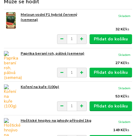
Může se hodit
Meloun vodní F1 hybrid červený
Skladem
(semena)
32 Kč
/
ks
Přidat do košíku
Paprika beraní roh, pálivá (semena)
Skladem
27 Kč
/
ks
Přidat do košíku
Koření na kuře (100g)
Skladem
53 Kč
/
ks
Přidat do košíku
Hoštické hnojivo na jahody přírodní 1kg
Skladem
149 Kč
/
ks