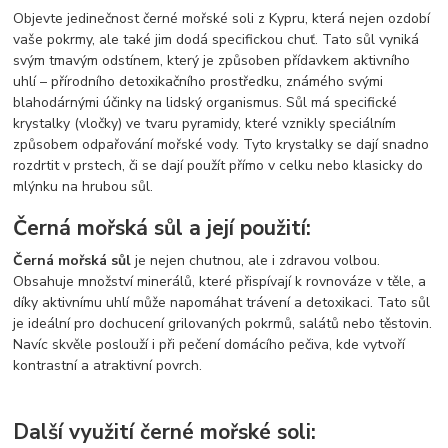
Objevte jedinečnost černé mořské soli z Kypru, která nejen ozdobí
vaše pokrmy, ale také jim dodá specifickou chuť. Tato sůl vyniká
svým tmavým odstínem, který je způsoben přídavkem aktivního
uhlí – přírodního detoxikačního prostředku, známého svými
blahodárnými účinky na lidský organismus. Sůl má specifické
krystalky (vločky) ve tvaru pyramidy, které vznikly speciálním
způsobem odpařování mořské vody. Tyto krystalky se dají snadno
rozdrtit v prstech, či se dají použít přímo v celku nebo klasicky do
mlýnku na hrubou sůl.
Černá mořská sůl a její použití:
Černá mořská sůl
je nejen chutnou, ale i zdravou volbou.
Obsahuje množství minerálů, které přispívají k rovnováze v těle, a
díky aktivnímu uhlí může napomáhat trávení a detoxikaci. Tato sůl
je ideální pro dochucení grilovaných pokrmů, salátů nebo těstovin.
Navíc skvěle poslouží i při pečení domácího pečiva, kde vytvoří
kontrastní a atraktivní povrch.
Další využití černé mořské soli: