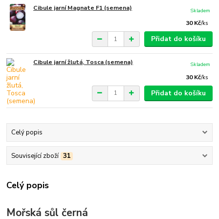
Cibule jarní Magnate F1 (semena)
Skladem
30 Kč
/
ks
Přidat do košíku
Cibule jarní žlutá, Tosca (semena)
Skladem
30 Kč
/
ks
Přidat do košíku
Celý popis
Související zboží
31
Celý popis
Mořská sůl černá