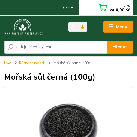
0
ks
CZK
za
0,00 Kč
Menu
Hledat
Úvod
Různé druhy soli
Mořská sůl černá (100g)
Mořská sůl černá (100g)