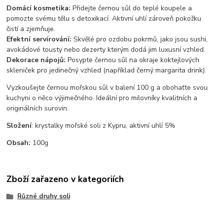
Domácí kosmetika:
Přidejte černou sůl do teplé koupele a
pomozte svému tělu s detoxikací. Aktivní uhlí zároveň pokožku
čistí a zjemňuje.
Efektní servírování:
Skvělé pro ozdobu pokrmů, jako jsou sushi,
avokádové tousty nebo dezerty kterým dodá jim luxusní vzhled.
Dekorace nápojů:
Posypte černou sůl na okraje koktejlových
skleniček pro jedinečný vzhled (například černý margarita drink).
Vyzkoušejte černou mořskou sůl v balení 100 g a obohaťte svou
kuchyni o něco výjimečného. Ideální pro milovníky kvalitních a
originálních surovin.
Složení
: krystalky mořské soli z Kypru, aktivní uhlí 5%
Obsah:
100g
Zboží zařazeno v kategoriích
Různé druhy soli