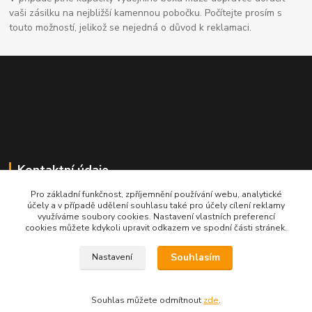
vaši zásilku na nejbližší kamennou pobočku. Počítejte prosím s
touto možností, jelikož se nejedná o důvod k reklamaci.
Kontaktní údaje
Pro základní funkčnost, zpříjemnění používání webu, analytické
704691325
účely a v případě udělení souhlasu také pro účely cílení reklamy
využíváme soubory cookies. Nastavení vlastních preferencí
cookies můžete kdykoli upravit odkazem ve spodní části stránek.
info@rostliny-prozdravi.cz
Souhlasím
Nastavení
Souhlas můžete odmítnout
zde
.
Vytvořeno na
Eshop-rychle.cz