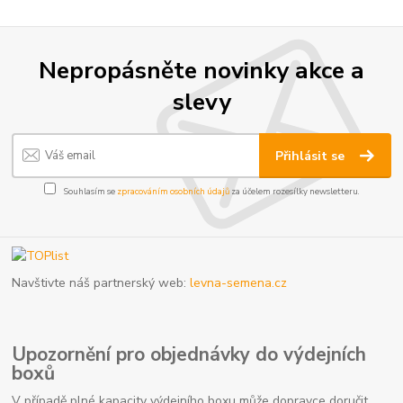
Nepropásněte novinky akce a
slevy
Přihlásit se
Souhlasím se
zpracováním osobních údajů
za účelem rozesílky newsletteru.
Navštivte náš partnerský web:
levna-semena.cz
Upozornění pro objednávky do výdejních
boxů
V případě plné kapacity výdejního boxu může dopravce doručit