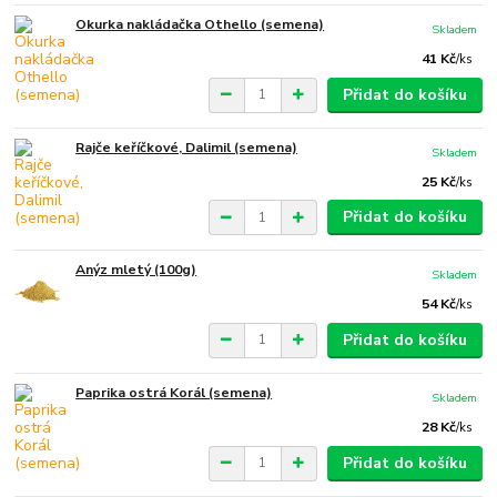
Okurka nakládačka Othello (semena)
Skladem
41 Kč
/
ks
Přidat do košíku
Rajče keříčkové, Dalimil (semena)
Skladem
25 Kč
/
ks
Přidat do košíku
Anýz mletý (100g)
Skladem
54 Kč
/
ks
Přidat do košíku
Paprika ostrá Korál (semena)
Skladem
28 Kč
/
ks
Přidat do košíku