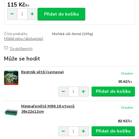
115 Kč
/
ks
Přidat do košíku
Číslo produktu:
Mořská sůl černá (100g)
Hlídat cenu / dostupnost
Do oblíbených
Může se hodit
Bedrník větší (semena)
Skladem
35 Kč
/
ks
Přidat do košíku
Minipařeniště MINI 18 otvorů
Skladem
36x22x12cm
82 Kč
/
ks
Přidat do košíku