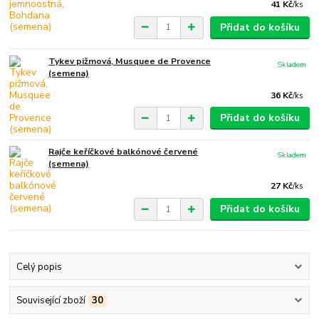
41 Kč
/
ks
Přidat do košíku
Tykev pižmová, Musquee de Provence
Skladem
(semena)
36 Kč
/
ks
Přidat do košíku
Rajče keříčkové balkónové červené
Skladem
(semena)
27 Kč
/
ks
Přidat do košíku
Celý popis
Související zboží
30