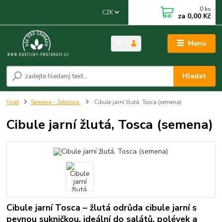
0
ks
CZK
za
0,00 Kč
Menu
Hledat
Úvod
Semena - Zelenina
Cibule jarní žlutá, Tosca (semena)
Cibule jarní žlutá, Tosca (semena)
Cibule jarní Tosca – žlutá odrůda cibule jarní s
pevnou sukničkou, ideální do salátů, polévek a