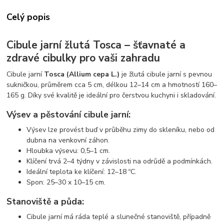
Celý popis
Cibule jarní žlutá Tosca – šťavnaté a
zdravé cibulky pro vaši zahradu
Cibule jarní
Tosca (Allium cepa L.)
je žlutá cibule jarní s pevnou
sukničkou, průměrem cca 5 cm, délkou 12–14 cm a hmotností 160–
165 g. Díky své kvalitě je ideální pro čerstvou kuchyni i skladování.
Výsev a pěstování cibule jarní:
Výsev lze provést buď v průběhu zimy do skleníku, nebo od
dubna na venkovní záhon.
Hloubka výsevu: 0,5–1 cm.
Klíčení trvá 2–4 týdny v závislosti na odrůdě a podmínkách.
Ideální teplota ke klíčení: 12–18 ºC.
Spon: 25–30 x 10–15 cm.
Stanoviště a půda:
Cibule jarní má ráda teplé a slunečné stanoviště, případně