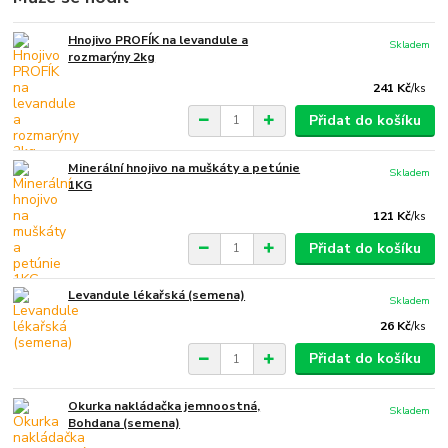
Hnojivo PROFÍK na levandule a
Skladem
rozmarýny 2kg
241 Kč
/
ks
Přidat do košíku
Minerální hnojivo na muškáty a petúnie
Skladem
1KG
121 Kč
/
ks
Přidat do košíku
Levandule lékařská (semena)
Skladem
26 Kč
/
ks
Přidat do košíku
Okurka nakládačka jemnoostná,
Skladem
Bohdana (semena)