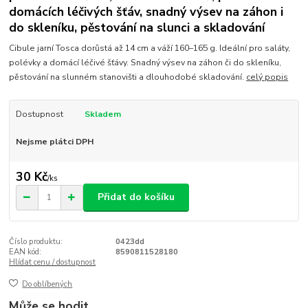
domácích léčivých šťáv, snadný výsev na záhon i
do skleníku, pěstování na slunci a skladování
Cibule jarní Tosca dorůstá až 14 cm a váží 160–165 g. Ideální pro saláty,
polévky a domácí léčivé šťávy. Snadný výsev na záhon či do skleníku,
pěstování na slunném stanovišti a dlouhodobé skladování.
celý popis
Dostupnost
Skladem
Nejsme plátci DPH
30 Kč
/
ks
Přidat do košíku
Číslo produktu:
0423dd
EAN kód:
8590811528180
Hlídat cenu / dostupnost
Do oblíbených
Může se hodit