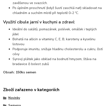
zavěšenou ve svazcích.
Po úplném proschnutí (když šustí zaschlá nať) skladovat na
chladném a suchém místě při teplotě 0–2 ºC.
Využití cibule jarní v kuchyni a zdraví:
Ideální do salátů, pomazánek, polévek, omáček i teplých
jídel
Bohatá na allicin a vitaminy C, E, B, karoteny a kyselinu
listovou
Podporuje imunitu, snižuje hladinu cholesterolu a cukru, čistí
cévy
Syrový plátek jako obklad na bodnutí hmyzem, šťáva na
bradavice či bolest zubů
Obsah: 150ks semen
Zboží zařazeno v kategoriích
Novinky
Semena