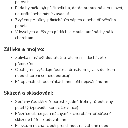
polostín.
Půda by měla být písčitohlinitá, dobře propustná a humózní,
neutrální nebo mírně zásaditá.
Zvýšení pH půdy: přimícháním vápence nebo dřevěného
popela.
V kyselých a těžkých půdách je cibule jarní náchylná k
chorobám.
Zálivka a hnojivo:
Zálivka musí být dostatečná, ale nesmí docházet k
přemokření.
Cibule jarní vyžaduje fosfor a draslík, hnojiva s dusíkem
nebo chlorem se nedoporučují.
Při optimálních podmínkách není přihnojování nutné.
Sklizeň a skladování:
Správný čas sklizně: porost z jedné třetiny až poloviny
polehlý (zpravidla konec července).
Přezrálé cibule jsou náchylné k chorobám, předčasně
sklizené hůře skladovatelné.
Po sklizni nechat cibuli proschnout na záhoně nebo