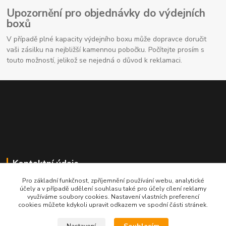
Upozornění pro objednávky do výdejních
boxů
V případě plné kapacity výdejního boxu může dopravce doručit
vaši zásilku na nejbližší kamennou pobočku. Počítejte prosím s
touto možností, jelikož se nejedná o důvod k reklamaci.
Kontaktní údaje
Pro základní funkčnost, zpříjemnění používání webu, analytické
704691325
účely a v případě udělení souhlasu také pro účely cílení reklamy
využíváme soubory cookies. Nastavení vlastních preferencí
cookies můžete kdykoli upravit odkazem ve spodní části stránek.
info@rostliny-prozdravi.cz