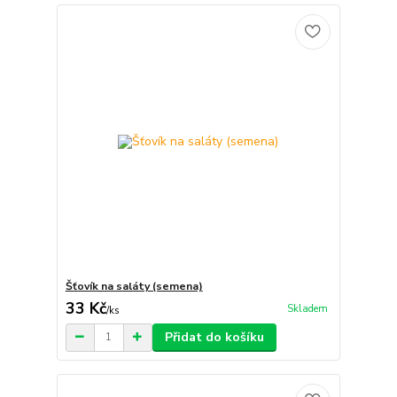
Šťovík na saláty (semena)
33 Kč
Skladem
/
ks
Přidat do košíku