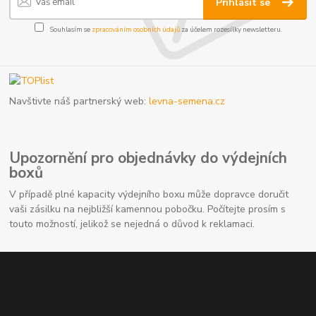
Přihlásit se
Souhlasím se
zpracováním osobních údajů
za účelem rozesílky newsletteru.
Navštivte náš partnerský web:
levna-semena.cz
Upozornění pro objednávky do výdejních
boxů
V případě plné kapacity výdejního boxu může dopravce doručit
vaši zásilku na nejbližší kamennou pobočku. Počítejte prosím s
touto možností, jelikož se nejedná o důvod k reklamaci.