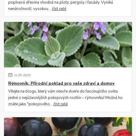
popínavá dřevina vhodná na ploty, pergoly i fasády. Vyniká
nenáročností, vysokou...
číst celé
11
.
09
.
2025
Rýmovník: Přírodní poklad pro vaše zdraví a domov
Vítejte na blogu, který vám otevře dveře do fascinujícího světa
jedné z nejúžasnějších pokojových rostlin – rýmovníku! Možná ho
znáte jako "pokojového...
číst celé