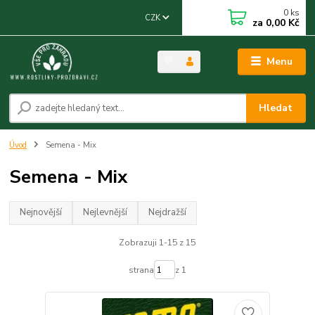
0
ks
CZK
za
0,00 Kč
Menu
Hledat
Úvod
Semena - Mix
Semena - Mix
Nejnovější
Nejlevnější
Nejdražší
Zobrazuji 1-15 z 15
strana
z 1