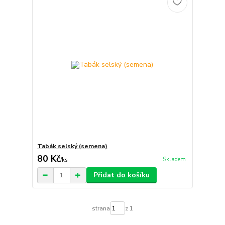
Tabák selský (semena)
80 Kč
Skladem
/
ks
Přidat do košíku
strana
z 1