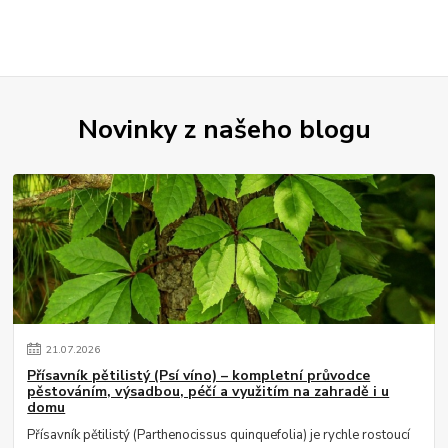
Novinky z našeho blogu
21
.
07
.
2026
Přísavník pětilistý (Psí víno) – kompletní průvodce
pěstováním, výsadbou, péčí a využitím na zahradě i u
domu
Přísavník pětilistý (Parthenocissus quinquefolia) je rychle rostoucí