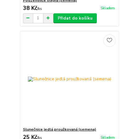
Podzemnice olejná (semena)
38 Kč
Skladem
/
ks
Přidat do košíku
Slunečnice jedlá proužkovaná (semena)
25 Kč
Skladem
/
ks