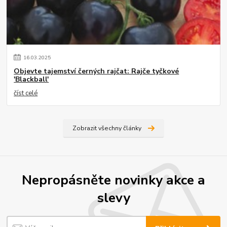
16
.
03
.
2025
Objevte tajemství černých rajčat: Rajče tyčkové
'Blackball'
číst celé
Zobrazit všechny články
Nepropásněte novinky akce a
slevy