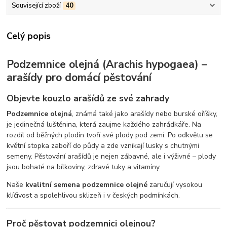
Související zboží
40
Celý popis
Podzemnice olejná (Arachis hypogaea) –
arašídy pro domácí pěstování
Objevte kouzlo arašídů ze své zahrady
Podzemnice olejná
, známá také jako arašídy nebo burské oříšky,
je jedinečná luštěnina, která zaujme každého zahrádkáře. Na
rozdíl od běžných plodin tvoří své plody pod zemí. Po odkvětu se
květní stopka zaboří do půdy a zde vznikají lusky s chutnými
semeny. Pěstování arašídů je nejen zábavné, ale i výživné – plody
jsou bohaté na bílkoviny, zdravé tuky a vitamíny.
Naše
kvalitní semena podzemnice olejné
zaručují vysokou
klíčivost a spolehlivou sklizeň i v českých podmínkách.
Proč pěstovat podzemnici olejnou?