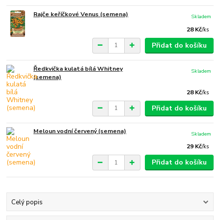
Rajče keříčkové Venus (semena)
Skladem
28 Kč
/
ks
Přidat do košíku
Ředkvička kulatá bílá Whitney
Skladem
(semena)
28 Kč
/
ks
Přidat do košíku
Meloun vodní červený (semena)
Skladem
29 Kč
/
ks
Přidat do košíku
Celý popis