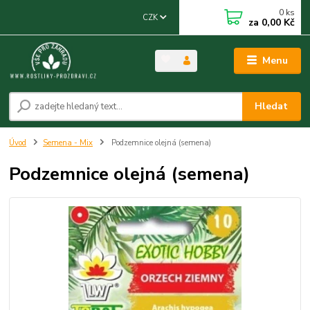
0
ks
CZK
za
0,00 Kč
Menu
Hledat
Úvod
Semena - Mix
Podzemnice olejná (semena)
Podzemnice olejná (semena)