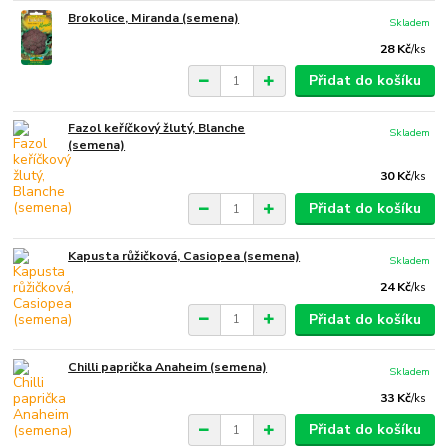
Brokolice, Miranda (semena)
Skladem
28 Kč
/
ks
Přidat do košíku
Fazol keříčkový žlutý, Blanche
Skladem
(semena)
30 Kč
/
ks
Přidat do košíku
Kapusta růžičková, Casiopea (semena)
Skladem
24 Kč
/
ks
Přidat do košíku
Chilli paprička Anaheim (semena)
Skladem
33 Kč
/
ks
Přidat do košíku