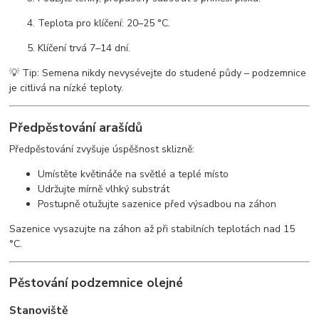
Teplota pro klíčení: 20–25 °C.
Klíčení trvá 7–14 dní.
💡 Tip: Semena nikdy nevysévejte do studené půdy – podzemnice
je citlivá na nízké teploty.
Předpěstování arašídů
Předpěstování zvyšuje úspěšnost sklizně:
Umístěte květináče na světlé a teplé místo
Udržujte mírně vlhký substrát
Postupně otužujte sazenice před výsadbou na záhon
Sazenice vysazujte na záhon až při stabilních teplotách nad 15
°C.
Pěstování podzemnice olejné
Stanoviště