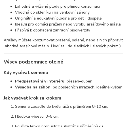
Lahodné a výživné plody pro přímou konzumaci
Vhodná do skleníku i na venkovní záhony
Originální a edukativní plodina pro děti i dospělé
Ideální pro domácí pražení nebo výrobu arašídového másla
Přispívá k obohacení zahradní biodiverzity
Arašídy můžete konzumovat pražené, solené, nebo z nich připravit
lahodné arašídové máslo. Hodí se i do sladkých i slaných pokrmů.
Výsev podzemnice olejné
Kdy vysévat semena
Předpěstování v interiéru:
březen–duben
Výsadba na záhon:
po posledních mrazech, ideálně květen
Jak vysévat krok za krokem
Semena zasaďte do květináčů s průměrem 8–10 cm.
Hloubka výsevu: 3–5 cm.
Použijte lehký, propustný substrát s příměsí písku.