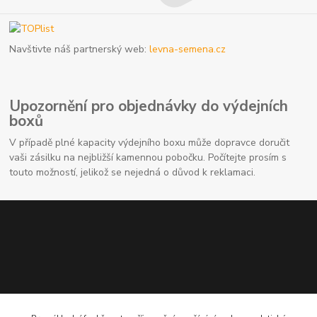
Navštivte náš partnerský web:
levna-semena.cz
Upozornění pro objednávky do výdejních
boxů
V případě plné kapacity výdejního boxu může dopravce doručit
vaši zásilku na nejbližší kamennou pobočku. Počítejte prosím s
touto možností, jelikož se nejedná o důvod k reklamaci.
Kontaktní údaje