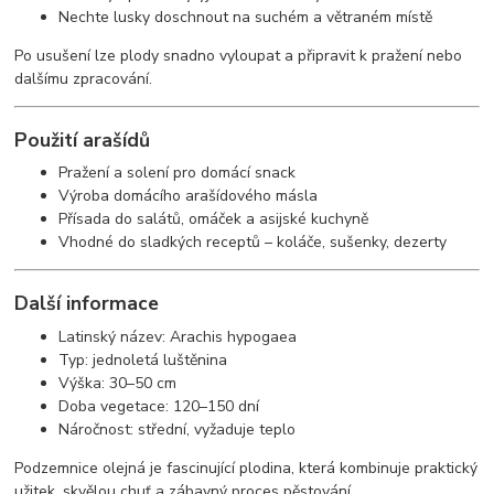
Nechte lusky doschnout na suchém a větraném místě
Po usušení lze plody snadno vyloupat a připravit k pražení nebo
dalšímu zpracování.
Použití arašídů
Pražení a solení pro domácí snack
Výroba domácího arašídového másla
Přísada do salátů, omáček a asijské kuchyně
Vhodné do sladkých receptů – koláče, sušenky, dezerty
Další informace
Latinský název: Arachis hypogaea
Typ: jednoletá luštěnina
Výška: 30–50 cm
Doba vegetace: 120–150 dní
Náročnost: střední, vyžaduje teplo
Podzemnice olejná je fascinující plodina, která kombinuje praktický
užitek, skvělou chuť a zábavný proces pěstování.