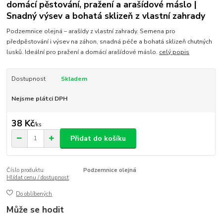
domácí pěstování, pražení a arašídové máslo |
Snadný výsev a bohatá sklizeň z vlastní zahrady
Podzemnice olejná – arašídy z vlastní zahrady. Semena pro
předpěstování i výsev na záhon, snadná péče a bohatá sklizeň chutných
lusků. Ideální pro pražení a domácí arašídové máslo.
celý popis
Dostupnost
Skladem
Nejsme plátci DPH
38 Kč
/
ks
Přidat do košíku
Číslo produktu:
Podzemnice olejná
Hlídat cenu / dostupnost
Do oblíbených
Může se hodit