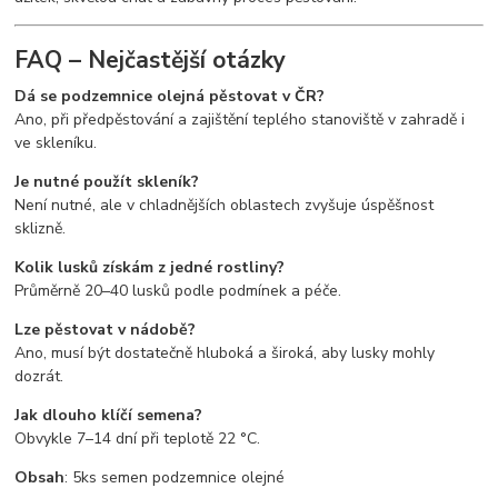
FAQ – Nejčastější otázky
Dá se podzemnice olejná pěstovat v ČR?
Ano, při předpěstování a zajištění teplého stanoviště v zahradě i
ve skleníku.
Je nutné použít skleník?
Není nutné, ale v chladnějších oblastech zvyšuje úspěšnost
sklizně.
Kolik lusků získám z jedné rostliny?
Průměrně 20–40 lusků podle podmínek a péče.
Lze pěstovat v nádobě?
Ano, musí být dostatečně hluboká a široká, aby lusky mohly
dozrát.
Jak dlouho klíčí semena?
Obvykle 7–14 dní při teplotě 22 °C.
Obsah
: 5ks semen podzemnice olejné