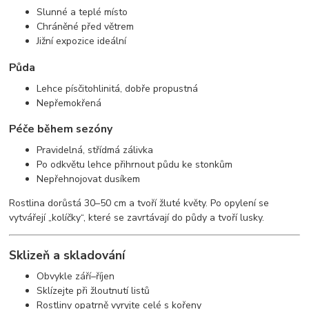
Slunné a teplé místo
Chráněné před větrem
Jižní expozice ideální
Půda
Lehce písčitohlinitá, dobře propustná
Nepřemokřená
Péče během sezóny
Pravidelná, střídmá zálivka
Po odkvětu lehce přihrnout půdu ke stonkům
Nepřehnojovat dusíkem
Rostlina dorůstá 30–50 cm a tvoří žluté květy. Po opylení se
vytvářejí „kolíčky“, které se zavrtávají do půdy a tvoří lusky.
Sklizeň a skladování
Obvykle září–říjen
Sklízejte při žloutnutí listů
Rostliny opatrně vyryjte celé s kořeny