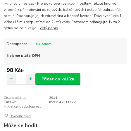
Hnojivo universal - Pro pokojové i venkovní rostliny Tekuté hnojivo
vhodné k přihnojování pokojových, balkónových i ostatních zahradních
rostlin. Podporuje jejich zdravý růst a bohaté kvetení. Dávkování: cca 1
víčko (15 ml) rozpustíme do 2 litrů vody. Roztokem přihnojujte 1x za 2
týdny po celé vege...
celý popis
Dostupnost
Skladem
Nejsme plátci DPH
98 Kč
/
ks
Přidat do košíku
Číslo produktu:
2014
EAN kód:
8592542011627
Hlídat cenu / dostupnost
Do oblíbených
Může se hodit