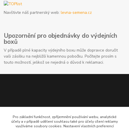
Navštivte náš partnerský web:
levna-semena.cz
Upozornění pro objednávky do výdejních
boxů
V případě plné kapacity výdejního boxu může dopravce doručit
vaši zásilku na nejbližší kamennou pobočku. Počítejte prosím s
touto možností, jelikož se nejedná o důvod k reklamaci.
Pro základní funkčnost, zpříjemnění používání webu, analytické
Kontaktní údaje
účely a v případě udělení souhlasu také pro účely cílení reklamy
využíváme soubory cookies. Nastavení vlastních preferencí