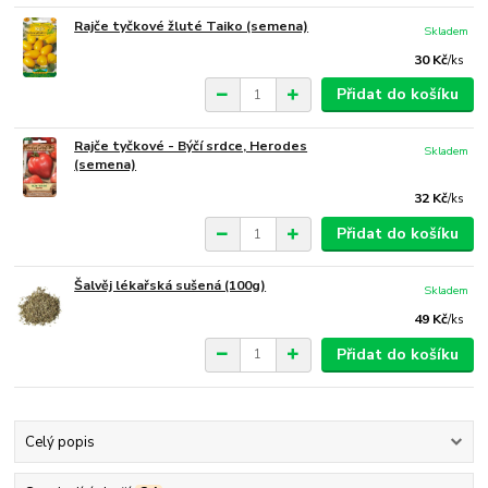
Rajče tyčkové žluté Taiko (semena)
Skladem
30 Kč
/
ks
Přidat do košíku
Rajče tyčkové - Býčí srdce, Herodes
Skladem
(semena)
32 Kč
/
ks
Přidat do košíku
Šalvěj lékařská sušená (100g)
Skladem
49 Kč
/
ks
Přidat do košíku
Celý popis