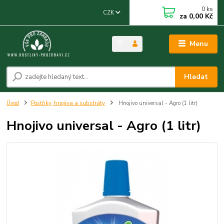
0
ks
CZK
za
0,00 Kč
Menu
Hledat
Úvod
Postřiky, hnojiva a substráty
Hnojivo universal - Agro (1 litr)
Hnojivo universal - Agro (1 litr)