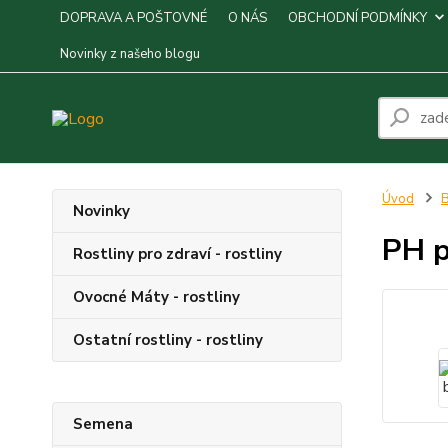
DOPRAVA A POŠTOVNÉ
O NÁS
OBCHODNÍ PODMÍNKY
Novinky z našeho blogu
Úvod
B
Novinky
PH p
Rostliny pro zdraví - rostliny
Ovocné Máty - rostliny
Ostatní rostliny - rostliny
Semena