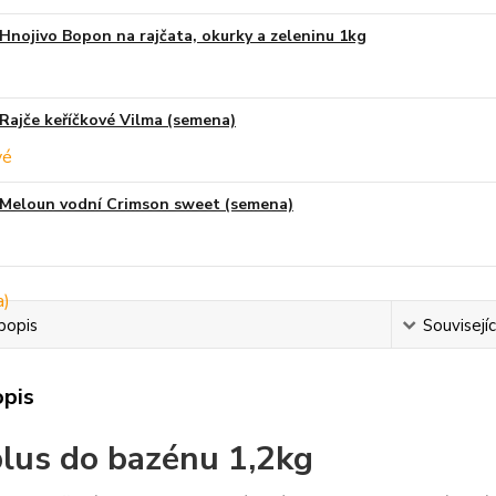
Hnojivo Bopon na rajčata, okurky a zeleninu 1kg
Rajče keříčkové Vilma (semena)
Meloun vodní Crimson sweet (semena)
popis
Souvisejíc
opis
lus do bazénu 1,2kg