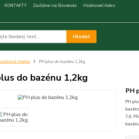
KONTAKTY
Zasíláme i na Slovensko
Hodnocení Aukro
Hledat
azénová chemie
PH plus do bazénu 1,2kg
lus do bazénu 1,2kg
PH p
PH plu
bazéno
7,6. P
bazénu 