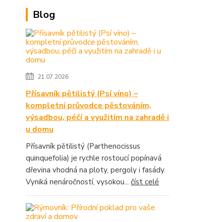
Blog
21.07.2026
Přísavník pětilistý (Psí víno) –
kompletní průvodce pěstováním,
výsadbou, péčí a využitím na zahradě i
u domu
Přísavník pětilistý (Parthenocissus
quinquefolia) je rychle rostoucí popínavá
dřevina vhodná na ploty, pergoly i fasády.
Vyniká nenáročností, vysokou...
číst celé