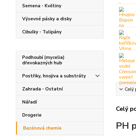
Semena - Květiny
Výsevné pásky a disky
Cibulky - Tulipány
Podhoubí (mycelia)
dřevokazných hub
Postřiky, hnojiva a substráty
Zahrada - Ostatní
Celý 
Nářadí
Celý p
Drogerie
PH p
Bazénová chemie