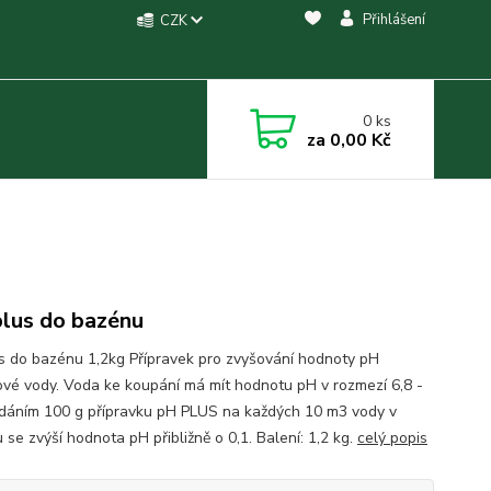
Přihlášení
CZK
0
ks
za
0,00 Kč
lus do bazénu
s do bazénu 1,2kg Přípravek pro zvyšování hodnoty pH
vé vody. Voda ke koupání má mít hodnotu pH v rozmezí 6,8 -
řidáním 100 g přípravku pH PLUS na každých 10 m3 vody v
se zvýší hodnota pH přibližně o 0,1. Balení: 1,2 kg.
celý popis