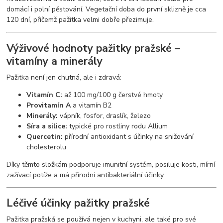
domácí i polní pěstování. Vegetační doba do první sklizně je cca
120 dní, přičemž pažitka velmi dobře přezimuje.
Výživové hodnoty pažitky pražské –
vitamíny a minerály
Pažitka není jen chutná, ale i zdravá:
Vitamín C:
až 100 mg/100 g čerstvé hmoty
Provitamín A
a vitamín B2
Minerály:
vápník, fosfor, draslík, železo
Síra a silice:
typické pro rostliny rodu Allium
Quercetin:
přírodní antioxidant s účinky na snižování
cholesterolu
Díky těmto složkám podporuje imunitní systém, posiluje kosti, mírní
zažívací potíže a má přírodní antibakteriální účinky.
Léčivé účinky pažitky pražské
Pažitka pražská se používá nejen v kuchyni, ale také pro své