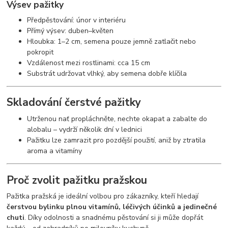
Výsev pažitky
Předpěstování: únor v interiéru
Přímý výsev: duben–květen
Hloubka: 1–2 cm, semena pouze jemně zatlačit nebo
pokropit
Vzdálenost mezi rostlinami: cca 15 cm
Substrát udržovat vlhký, aby semena dobře klíčila
Skladování čerstvé pažitky
Utrženou nať propláchněte, nechte okapat a zabalte do
alobalu – vydrží několik dní v lednici
Pažitku lze zamrazit pro pozdější použití, aniž by ztratila
aroma a vitamíny
Proč zvolit pažitku pražskou
Pažitka pražská je ideální volbou pro zákazníky, kteří hledají
čerstvou bylinku plnou vitamínů, léčivých účinků a jedinečné
chuti
. Díky odolnosti a snadnému pěstování si ji může dopřát