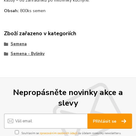
každý – od zahradníků po milovníky kuchyně.
Obsah:
800ks semen
Zboží zařazeno v kategoriích
Semena
Semena - Bylinky
Nepropásněte novinky akce a
slevy
Přihlásit se
Souhlasím se
zpracováním osobních údajů
za účelem rozesílky newsletteru.