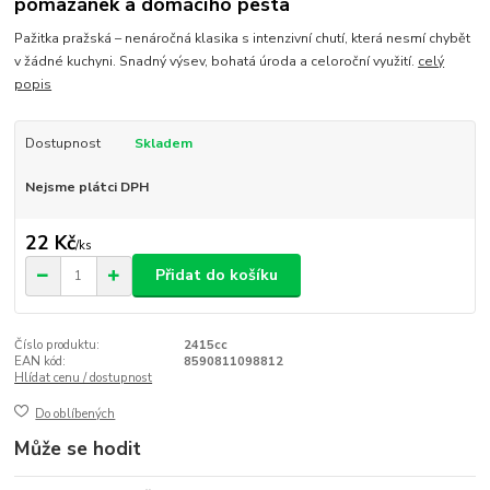
pomazánek a domácího pesta
Pažitka pražská – nenáročná klasika s intenzivní chutí, která nesmí chybět
v žádné kuchyni. Snadný výsev, bohatá úroda a celoroční využití.
celý
popis
Dostupnost
Skladem
Nejsme plátci DPH
22 Kč
/
ks
Přidat do košíku
Číslo produktu:
2415cc
EAN kód:
8590811098812
Hlídat cenu / dostupnost
Do oblíbených
Může se hodit