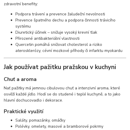
zdravotní benefity:
Podpora trávení a prevence žaludeční nevolnosti
Prevence špatného dechu a podpora činnosti trávicího
systému
Diuretický účinek – snižuje vysoký krevní tlak
Přirozené antibakteriální vlastnosti
Quercetin pomáhá snižovat cholesterol a riziko
aterosklerózy, cévní mozkové příhody či infarktu myokardu
Jak používat pažitku pražskou v kuchyni
Chuť a aroma
Nať pažitky má jemnou cibulovou chuť a intenzivní aroma, které
osvěží každé jídlo. Hodí se do studené i teplé kuchyně, a to jako
hlavní dochucovadlo i dekorace.
Praktické využití
Saláty, pomazánky, omáčky
Polévky, omelety, masové a bramborové pokrmy