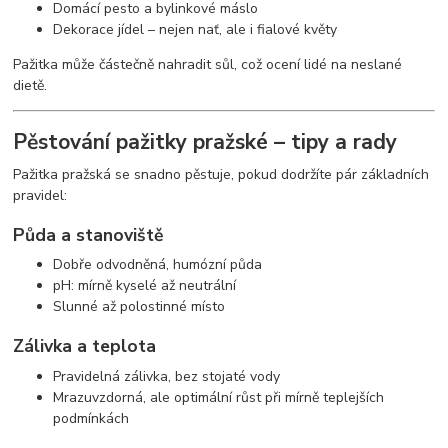
Domácí pesto a bylinkové máslo
Dekorace jídel – nejen nať, ale i fialové květy
Pažitka může částečně nahradit sůl, což ocení lidé na neslané
dietě.
Pěstování pažitky pražské – tipy a rady
Pažitka pražská se snadno pěstuje, pokud dodržíte pár základních
pravidel:
Půda a stanoviště
Dobře odvodněná, humózní půda
pH: mírně kyselé až neutrální
Slunné až polostinné místo
Zálivka a teplota
Pravidelná zálivka, bez stojaté vody
Mrazuvzdorná, ale optimální růst při mírně teplejších
podmínkách