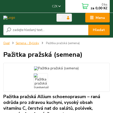
0
ks
CZK
za
0,00 Kč
Menu
Hledat
Úvod
Semena - Bylinky
Pažitka pražská (semena)
Pažitka pražská (semena)
Pažitka pražská Allium schoenoprasum – raná
odrůda pro zdravou kuchyni, vysoký obsah
vitamínu C, čerstvá nať do salátů, polévek,