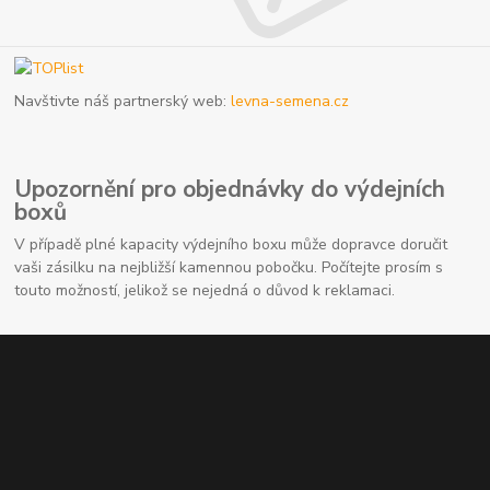
Navštivte náš partnerský web:
levna-semena.cz
Upozornění pro objednávky do výdejních
boxů
V případě plné kapacity výdejního boxu může dopravce doručit
vaši zásilku na nejbližší kamennou pobočku. Počítejte prosím s
touto možností, jelikož se nejedná o důvod k reklamaci.