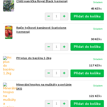
Chilli paprička Royal Black (semena)
Skladem
45 Kč
/
ks
Přidat do košíku
Rajče tyčkové banánové Scatolone
Skladem
(semena)
30 Kč
/
ks
Přidat do košíku
PH plus do bazénu 1,2kg
Skladem
117 Kč
/
ks
Přidat do košíku
Minerální hnojivo na muškáty a petúnie
Skladem
1KG
121 Kč
/
ks
Přidat do košíku