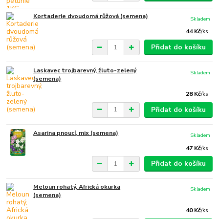
Kortaderie dvoudomá růžová (semena)
Skladem
44 Kč
/
ks
Přidat do košíku
Laskavec trojbarevný, žluto-zelený
Skladem
(semena)
28 Kč
/
ks
Přidat do košíku
Asarina pnoucí, mix (semena)
Skladem
47 Kč
/
ks
Přidat do košíku
Meloun rohatý, Africká okurka
Skladem
(semena)
40 Kč
/
ks