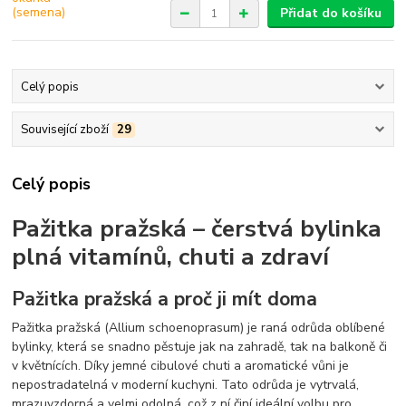
Přidat do košíku
Celý popis
Související zboží
29
Celý popis
Pažitka pražská – čerstvá bylinka
plná vitamínů, chuti a zdraví
Pažitka pražská a proč ji mít doma
Pažitka pražská (Allium schoenoprasum) je raná odrůda oblíbené
bylinky, která se snadno pěstuje jak na zahradě, tak na balkoně či
v květnících. Díky jemné cibulové chuti a aromatické vůni je
nepostradatelná v moderní kuchyni. Tato odrůda je vytrvalá,
mrazuvzdorná a velmi odolná, což z ní činí ideální volbu pro