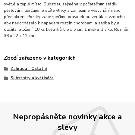
světlé a teplé místo. Substrát, zejména v počátečním stádiu
pěstování, udržujeme stále vlhký a zamezíme vysychání nebo
přemokření. Později zabezpečíme pravidelnou ventilaci vzduchu,
aby nedocházelo k napadení rostlin chorobami a sadba byla
otužilá. Složení: 18 ks květníků 5,5 x 5 cm, 1 miska, 1 víko. Rozměr:
36 x 22 x 12 cm.
Zboží zařazeno v kategoriích
Zahrada - Ostatní
Substráty a květináče
Nepropásněte novinky akce a
slevy