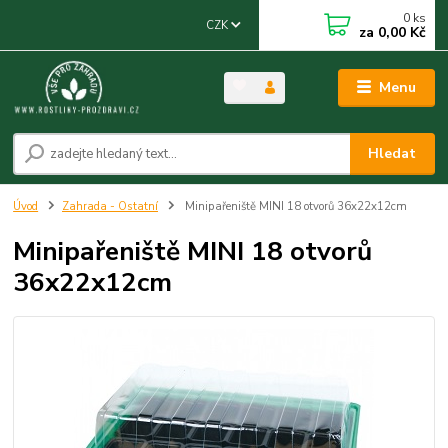
0
ks
CZK
za
0,00 Kč
Menu
Hledat
Úvod
Zahrada - Ostatní
Minipařeniště MINI 18 otvorů 36x22x12cm
Minipařeniště MINI 18 otvorů
36x22x12cm