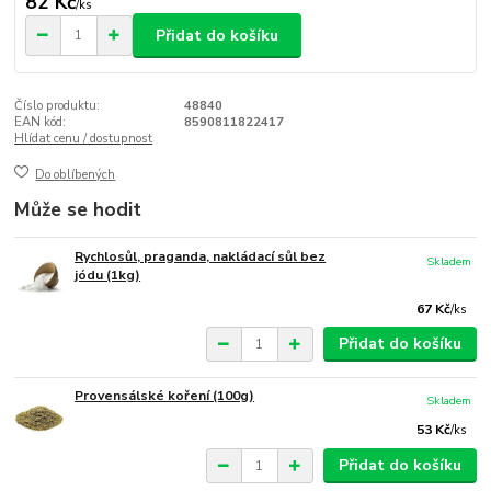
82 Kč
/
ks
Přidat do košíku
Číslo produktu:
48840
EAN kód:
8590811822417
Hlídat cenu / dostupnost
Do oblíbených
Může se hodit
Rychlosůl, praganda, nakládací sůl bez
Skladem
jódu (1kg)
67 Kč
/
ks
Přidat do košíku
Provensálské koření (100g)
Skladem
53 Kč
/
ks
Přidat do košíku