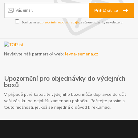
Přihlásit se
Souhlasím se
zpracováním osobních údajů
za účelem rozesílky newsletteru.
Navštivte náš partnerský web:
levna-semena.cz
Upozornění pro objednávky do výdejních
boxů
V případě plné kapacity výdejního boxu může dopravce doručit
vaši zásilku na nejbližší kamennou pobočku. Počítejte prosím s
touto možností, jelikož se nejedná o důvod k reklamaci.