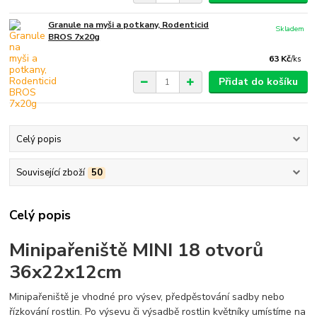
Granule na myši a potkany, Rodenticid
Skladem
BROS 7x20g
63 Kč
/
ks
Přidat do košíku
Celý popis
Související zboží
50
Celý popis
Minipařeniště MINI 18 otvorů
36x22x12cm
Minipařeniště je vhodné pro výsev, předpěstování sadby nebo
řízkování rostlin. Po výsevu či výsadbě rostlin květníky umístíme na