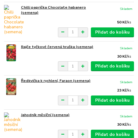
Chilli paprička Chocolate habanero
Skladem
(semena)
50 Kč
/
ks
Přidat do košíku
Rajče tyčkové červená hruška (semena)
Skladem
30 Kč
/
ks
Přidat do košíku
Ředkvička k rychlení, Faraon (semena)
Skladem
23 Kč
/
ks
Přidat do košíku
Jahodník měsíční (semena)
Skladem
30 Kč
/
ks
Přidat do košíku