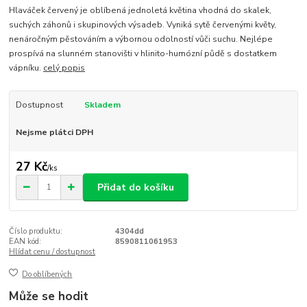
Hlaváček červený je oblíbená jednoletá květina vhodná do skalek,
suchých záhonů i skupinových výsadeb. Vyniká sytě červenými květy,
nenáročným pěstováním a výbornou odolností vůči suchu. Nejlépe
prospívá na slunném stanovišti v hlinito-humózní půdě s dostatkem
vápníku.
celý popis
Dostupnost
Skladem
Nejsme plátci DPH
27 Kč
/
ks
Přidat do košíku
Číslo produktu:
4304dd
EAN kód:
8590811061953
Hlídat cenu / dostupnost
Do oblíbených
Může se hodit