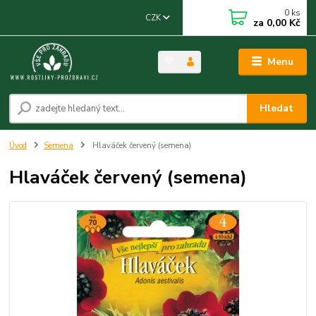
0
ks
CZK
za
0,00 Kč
Menu
Hledat
Úvod
Semena
Hlaváček červený (semena)
Hlaváček červený (semena)