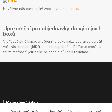
Navštivte náš partnerský web:
levna-semena.cz
Upozornění pro objednávky do výdejních
boxů
V případě plné kapacity výdejního boxu může dopravce doručit
vaši zásilku na nejbližší kamennou pobočku. Počítejte prosím s
touto možností, jelikož se nejedná o důvod k reklamaci.
Kontaktní údaje
Pro základní funkčnost, zpříjemnění používání webu, analytické