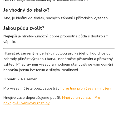
Je vhodný do skalky?
Ano, je ideální do skalek, suchých záhonů i přírodních výsadeb.
Jakou půdu zvolit?
Nejlepší je hlinito-humózní, dobře propustná půda s dostatkem
vápníku.
Hlaváček červený
je perfektní volbou pro každého, kdo chce do
zahrady přinést výraznou barvu, nenáročné pěstování a přirozený
vzhled. Při správném výsevu a vhodném stanovišti se vám odmění
bohatým jarním kvetením a silnými rostlinami
Obsah:
70ks semen
Pro výsev můžete použít substrát:
Forestina pro výsev a množení
Hnojivo zase doporučujeme použít:
Hnojivo universal - Pro
pokojové i venkovní rostliny