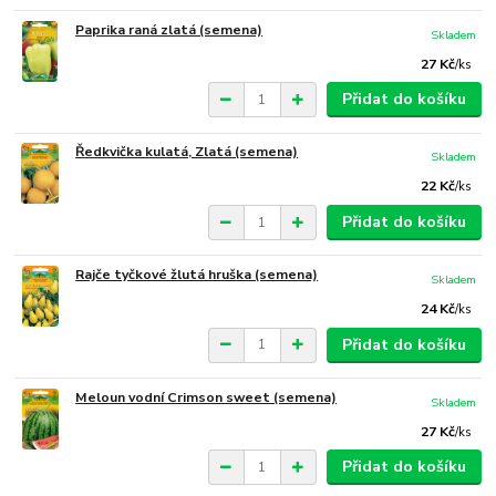
Paprika raná zlatá (semena)
Skladem
27 Kč
/
ks
Přidat do košíku
Ředkvička kulatá, Zlatá (semena)
Skladem
22 Kč
/
ks
Přidat do košíku
Rajče tyčkové žlutá hruška (semena)
Skladem
24 Kč
/
ks
Přidat do košíku
Meloun vodní Crimson sweet (semena)
Skladem
27 Kč
/
ks
Přidat do košíku