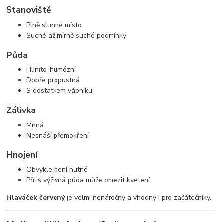
Stanoviště
Plně slunné místo
Suché až mírně suché podmínky
Půda
Hlinito-humózní
Dobře propustná
S dostatkem vápníku
Zálivka
Mírná
Nesnáší přemokření
Hnojení
Obvykle není nutné
Příliš výživná půda může omezit kvetení
Hlaváček červený
je velmi nenáročný a vhodný i pro začátečníky.