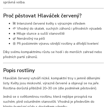
správná volba.
Proč pěstovat Hlaváček červený?
🌺 Intenzivně červené květy s výrazným středem
🌱 Vhodný do skalek, suchých záhonů i přírodních výsadeb
☀️ Miluje slunce a sušší stanoviště
🌿 Nenáročný na péči
🌼 Při podzimním výsevu silnější rostliny a dřívější kvetení
Díky svému kompaktnímu růstu se hodí i do menších zahrad nebo
předních partií záhonů.
Popis rostliny
Hlaváček červený vytváří nízké, kompaktní trsy s jemně dělenými
listy. Květy jsou miskovité, výrazně červené a objevují se na jaře.
Rostlina dorůstá přibližně 20–30 cm (dle podmínek pěstování).
Jedná se o světlomilnou rostlinu, která nejlépe prospívá na
suchém, plně osluněném stanovišti. Vhodná je především do
hlinito-humózní půdy s dostatkem vápníku.