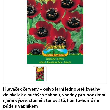
Hlaváček červený – osivo jarní jednoleté květiny
do skalek a suchých záhonů, vhodný pro podzimní
i jarní výsev, slunné stanoviště, hlinito-humózní
půda s vápníkem