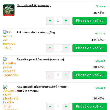
Bedrník větší (semena)
Skladem
35 Kč
/
ks
Přidat do košíku
PH mínus do bazénu 1,5kg
do 5 dnů
131 Kč
/
ks
Přidat do košíku
Bazalka pravá červená (semena)
Skladem
30 Kč
/
ks
Přidat do košíku
Aksamitník nízký plnokvětý hnědo-
Skladem
žlutý (semena)
30 Kč
/
ks
Přidat do košíku