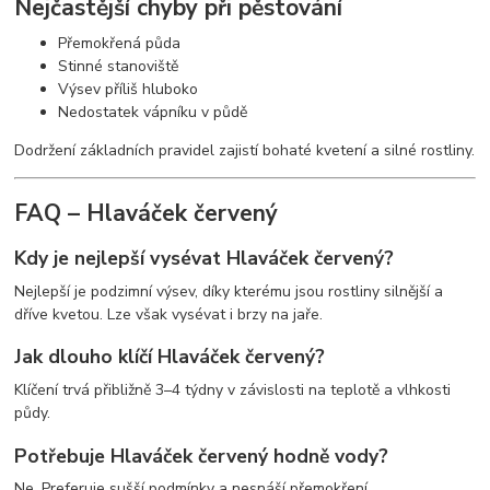
Nejčastější chyby při pěstování
Přemokřená půda
Stinné stanoviště
Výsev příliš hluboko
Nedostatek vápníku v půdě
Dodržení základních pravidel zajistí bohaté kvetení a silné rostliny.
FAQ – Hlaváček červený
Kdy je nejlepší vysévat Hlaváček červený?
Nejlepší je podzimní výsev, díky kterému jsou rostliny silnější a
dříve kvetou. Lze však vysévat i brzy na jaře.
Jak dlouho klíčí Hlaváček červený?
Klíčení trvá přibližně 3–4 týdny v závislosti na teplotě a vlhkosti
půdy.
Potřebuje Hlaváček červený hodně vody?
Ne. Preferuje sušší podmínky a nesnáší přemokření.