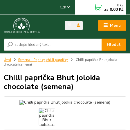
0
ks
CZK
za
0,00 Kč
Menu
Hledat
Úvod
Semena - Papriky, chilli papričky
Chilli paprička Bhut jolokia
chocolate (semena)
Chilli paprička Bhut jolokia
chocolate (semena)