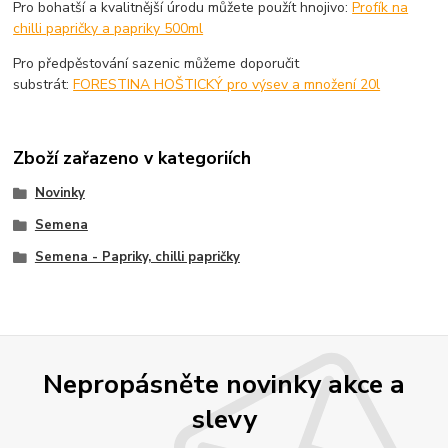
Pro bohatší a kvalitnější úrodu můžete použít hnojivo:
Profík na
chilli papričky a papriky 500ml
Pro předpěstování sazenic můžeme doporučit
substrát:
FORESTINA HOŠTICKÝ pro výsev a množení 20l
Zboží zařazeno v kategoriích
Novinky
Semena
Semena - Papriky, chilli papričky
Nepropásněte novinky akce a
slevy