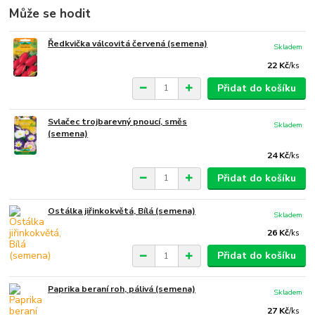
Může se hodit
Ředkvička válcovitá červená (semena)
Skladem
22 Kč
/
ks
Přidat do košíku
Svlačec trojbarevný pnoucí, směs
Skladem
(semena)
24 Kč
/
ks
Přidat do košíku
Ostálka jiřinkokvětá, Bílá (semena)
Skladem
26 Kč
/
ks
Přidat do košíku
Paprika beraní roh, pálivá (semena)
Skladem
27 Kč
/
ks