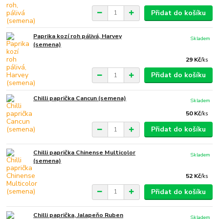
Přidat do košíku
Paprika kozí roh pálivá, Harvey
Skladem
(semena)
29 Kč
/
ks
Přidat do košíku
Chilli paprička Cancun (semena)
Skladem
50 Kč
/
ks
Přidat do košíku
Chilli paprička Chinense Multicolor
Skladem
(semena)
52 Kč
/
ks
Přidat do košíku
Chilli paprička, Jalapeňo Ruben
Skladem