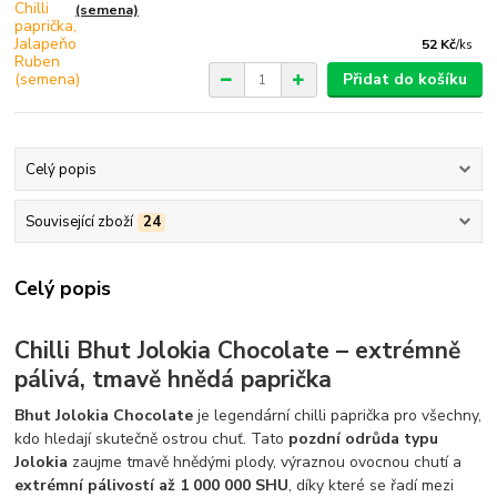
(semena)
52 Kč
/
ks
Přidat do košíku
Celý popis
Související zboží
24
Celý popis
Chilli Bhut Jolokia Chocolate – extrémně
pálivá, tmavě hnědá paprička
Bhut Jolokia Chocolate
je legendární chilli paprička pro všechny,
kdo hledají skutečně ostrou chuť. Tato
pozdní odrůda typu
Jolokia
zaujme tmavě hnědými plody, výraznou ovocnou chutí a
extrémní pálivostí až 1 000 000 SHU
, díky které se řadí mezi