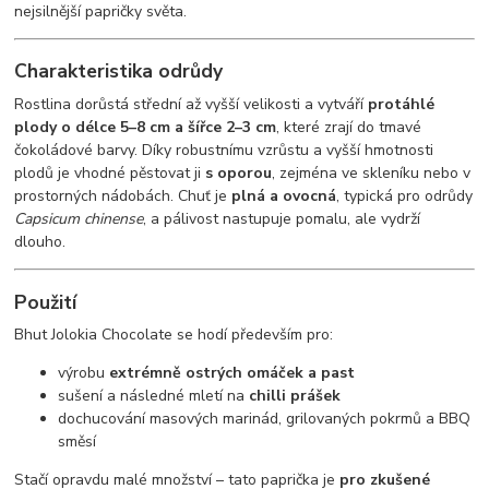
nejsilnější papričky světa.
Charakteristika odrůdy
Rostlina dorůstá střední až vyšší velikosti a vytváří
protáhlé
plody o délce 5–8 cm a šířce 2–3 cm
, které zrají do tmavé
čokoládové barvy. Díky robustnímu vzrůstu a vyšší hmotnosti
plodů je vhodné pěstovat ji
s oporou
, zejména ve skleníku nebo v
prostorných nádobách. Chuť je
plná a ovocná
, typická pro odrůdy
Capsicum chinense
, a pálivost nastupuje pomalu, ale vydrží
dlouho.
Použití
Bhut Jolokia Chocolate se hodí především pro:
výrobu
extrémně ostrých omáček a past
sušení a následné mletí na
chilli prášek
dochucování masových marinád, grilovaných pokrmů a BBQ
směsí
Stačí opravdu malé množství – tato paprička je
pro zkušené