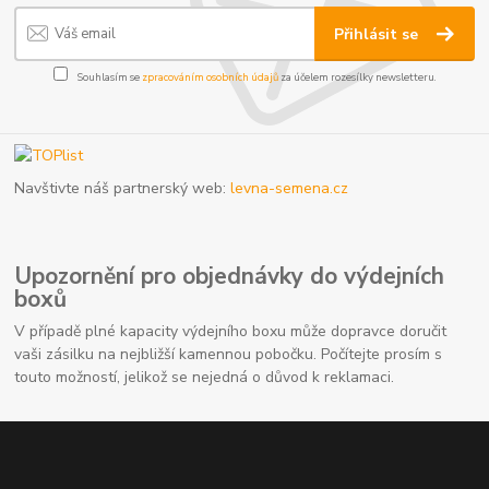
Přihlásit se
Souhlasím se
zpracováním osobních údajů
za účelem rozesílky newsletteru.
Navštivte náš partnerský web:
levna-semena.cz
Upozornění pro objednávky do výdejních
boxů
V případě plné kapacity výdejního boxu může dopravce doručit
vaši zásilku na nejbližší kamennou pobočku. Počítejte prosím s
touto možností, jelikož se nejedná o důvod k reklamaci.