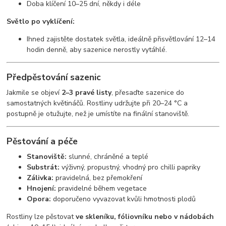
Doba klíčení 10–25 dní, někdy i déle
Světlo po vyklíčení:
Ihned zajistěte dostatek světla, ideálně přisvětlování 12–14
hodin denně, aby sazenice nerostly vytáhlé.
Předpěstování sazenic
Jakmile se objeví
2–3 pravé listy
, přesaďte sazenice do
samostatných květináčů. Rostliny udržujte při 20–24 °C a
postupně je otužujte, než je umístíte na finální stanoviště.
Pěstování a péče
Stanoviště:
slunné, chráněné a teplé
Substrát:
výživný, propustný, vhodný pro chilli papriky
Zálivka:
pravidelná, bez přemokření
Hnojení:
pravidelné během vegetace
Opora:
doporučeno vyvazovat kvůli hmotnosti plodů
Rostliny lze pěstovat
ve skleníku, fóliovníku nebo v nádobách