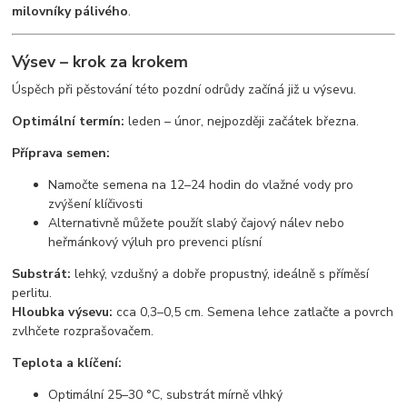
milovníky pálivého
.
Výsev – krok za krokem
Úspěch při pěstování této pozdní odrůdy začíná již u výsevu.
Optimální termín:
leden – únor, nejpozději začátek března.
Příprava semen:
Namočte semena na 12–24 hodin do vlažné vody pro
zvýšení klíčivosti
Alternativně můžete použít slabý čajový nálev nebo
heřmánkový výluh pro prevenci plísní
Substrát:
lehký, vzdušný a dobře propustný, ideálně s příměsí
perlitu.
Hloubka výsevu:
cca 0,3–0,5 cm. Semena lehce zatlačte a povrch
zvlhčete rozprašovačem.
Teplota a klíčení:
Optimální 25–30 °C, substrát mírně vlhký