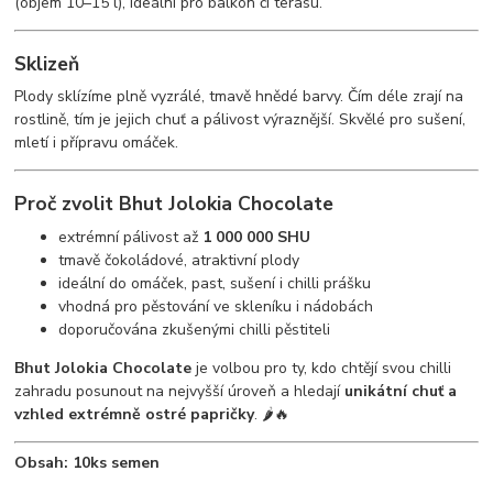
(objem 10–15 l), ideální pro balkon či terasu.
Sklizeň
Plody sklízíme plně vyzrálé, tmavě hnědé barvy. Čím déle zrají na
rostlině, tím je jejich chuť a pálivost výraznější. Skvělé pro sušení,
mletí i přípravu omáček.
Proč zvolit Bhut Jolokia Chocolate
extrémní pálivost až
1 000 000 SHU
tmavě čokoládové, atraktivní plody
ideální do omáček, past, sušení i chilli prášku
vhodná pro pěstování ve skleníku i nádobách
doporučována zkušenými chilli pěstiteli
Bhut Jolokia Chocolate
je volbou pro ty, kdo chtějí svou chilli
zahradu posunout na nejvyšší úroveň a hledají
unikátní chuť a
vzhled extrémně ostré papričky
. 🌶️🔥
Obsah: 10ks semen