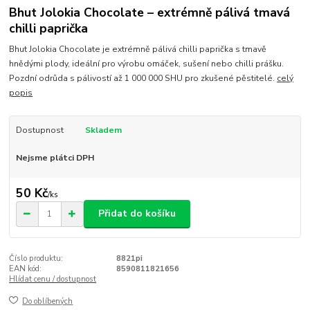
Bhut Jolokia Chocolate – extrémně pálivá tmavá
chilli paprička
Bhut Jolokia Chocolate je extrémně pálivá chilli paprička s tmavě
hnědými plody, ideální pro výrobu omáček, sušení nebo chilli prášku.
Pozdní odrůda s pálivostí až 1 000 000 SHU pro zkušené pěstitelé.
celý
popis
Dostupnost
Skladem
Nejsme plátci DPH
50 Kč
/
ks
Přidat do košíku
Číslo produktu:
8821pi
EAN kód:
8590811821656
Hlídat cenu / dostupnost
Do oblíbených