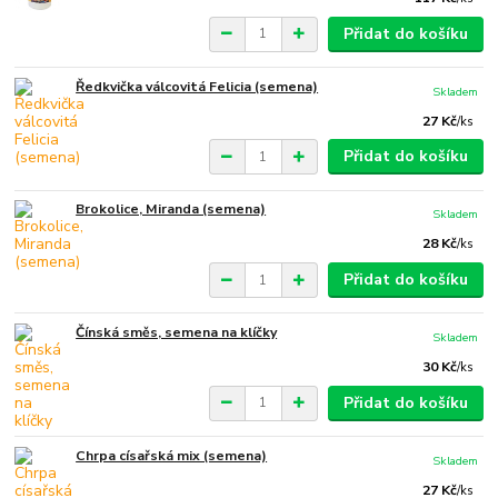
Přidat do košíku
Ředkvička válcovitá Felicia (semena)
Skladem
27 Kč
/
ks
Přidat do košíku
Brokolice, Miranda (semena)
Skladem
28 Kč
/
ks
Přidat do košíku
Čínská směs, semena na klíčky
Skladem
30 Kč
/
ks
Přidat do košíku
Chrpa císařská mix (semena)
Skladem
27 Kč
/
ks