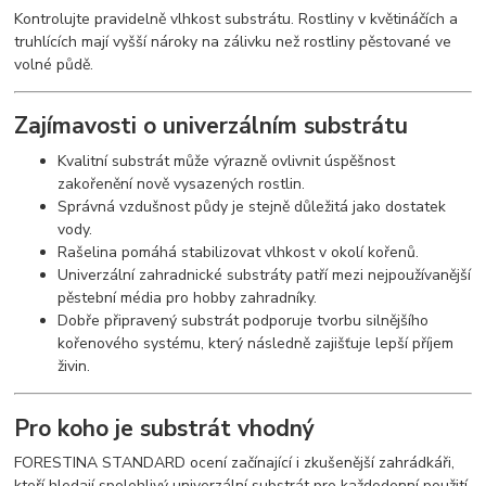
Kontrolujte pravidelně vlhkost substrátu. Rostliny v květináčích a
truhlících mají vyšší nároky na zálivku než rostliny pěstované ve
volné půdě.
Zajímavosti o univerzálním substrátu
Kvalitní substrát může výrazně ovlivnit úspěšnost
zakořenění nově vysazených rostlin.
Správná vzdušnost půdy je stejně důležitá jako dostatek
vody.
Rašelina pomáhá stabilizovat vlhkost v okolí kořenů.
Univerzální zahradnické substráty patří mezi nejpoužívanější
pěstební média pro hobby zahradníky.
Dobře připravený substrát podporuje tvorbu silnějšího
kořenového systému, který následně zajišťuje lepší příjem
živin.
Pro koho je substrát vhodný
FORESTINA STANDARD ocení začínající i zkušenější zahrádkáři,
kteří hledají spolehlivý univerzální substrát pro každodenní použití.