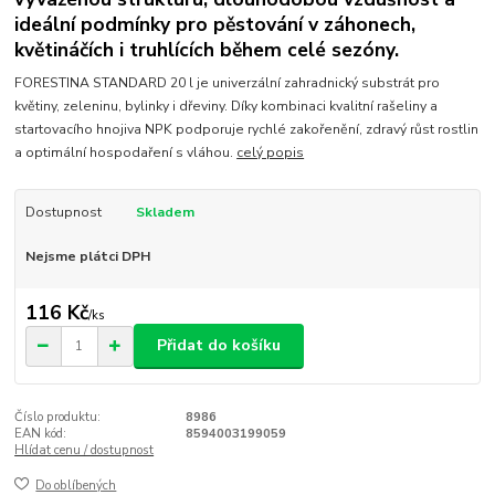
ideální podmínky pro pěstování v záhonech,
květináčích i truhlících během celé sezóny.
FORESTINA STANDARD 20 l je univerzální zahradnický substrát pro
květiny, zeleninu, bylinky i dřeviny. Díky kombinaci kvalitní rašeliny a
startovacího hnojiva NPK podporuje rychlé zakořenění, zdravý růst rostlin
a optimální hospodaření s vláhou.
celý popis
Dostupnost
Skladem
Nejsme plátci DPH
116 Kč
/
ks
Přidat do košíku
Číslo produktu:
8986
EAN kód:
8594003199059
Hlídat cenu / dostupnost
Do oblíbených