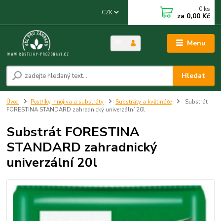
0
ks
CZK
za
0,00 Kč
Menu
Hledat
Úvod
Postřiky, hnojiva a substráty
Substráty a květináče
Substrát
FORESTINA STANDARD zahradnický univerzální 20l
Substrát FORESTINA
STANDARD zahradnický
univerzální 20l