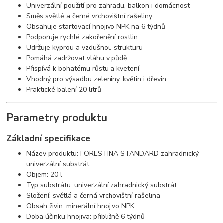
Univerzální použití pro zahradu, balkon i domácnost
Směs světlé a černé vrchovištní rašeliny
Obsahuje startovací hnojivo NPK na 6 týdnů
Podporuje rychlé zakořenění rostlin
Udržuje kyprou a vzdušnou strukturu
Pomáhá zadržovat vláhu v půdě
Přispívá k bohatému růstu a kvetení
Vhodný pro výsadbu zeleniny, květin i dřevin
Praktické balení 20 litrů
Parametry produktu
Základní specifikace
Název produktu: FORESTINA STANDARD zahradnický
univerzální substrát
Objem: 20 l
Typ substrátu: univerzální zahradnický substrát
Složení: světlá a černá vrchovištní rašelina
Obsah živin: minerální hnojivo NPK
Doba účinku hnojiva: přibližně 6 týdnů