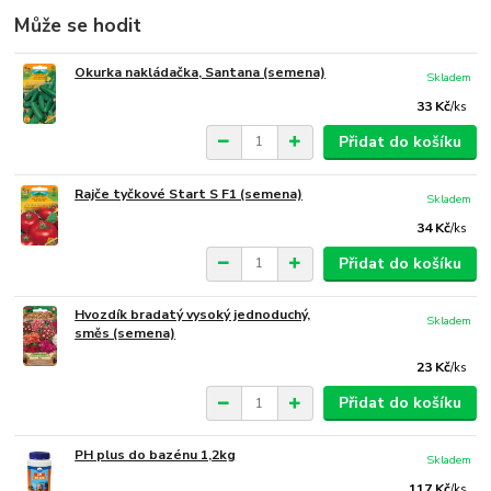
Může se hodit
Okurka nakládačka, Santana (semena)
Skladem
33 Kč
/
ks
Přidat do košíku
Rajče tyčkové Start S F1 (semena)
Skladem
34 Kč
/
ks
Přidat do košíku
Hvozdík bradatý vysoký jednoduchý,
Skladem
směs (semena)
23 Kč
/
ks
Přidat do košíku
PH plus do bazénu 1,2kg
Skladem
117 Kč
/
ks