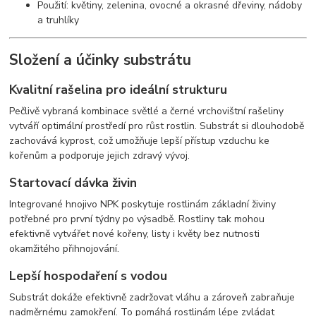
Použití: květiny, zelenina, ovocné a okrasné dřeviny, nádoby
a truhlíky
Složení a účinky substrátu
Kvalitní rašelina pro ideální strukturu
Pečlivě vybraná kombinace světlé a černé vrchovištní rašeliny
vytváří optimální prostředí pro růst rostlin. Substrát si dlouhodobě
zachovává kyprost, což umožňuje lepší přístup vzduchu ke
kořenům a podporuje jejich zdravý vývoj.
Startovací dávka živin
Integrované hnojivo NPK poskytuje rostlinám základní živiny
potřebné pro první týdny po výsadbě. Rostliny tak mohou
efektivně vytvářet nové kořeny, listy i květy bez nutnosti
okamžitého přihnojování.
Lepší hospodaření s vodou
Substrát dokáže efektivně zadržovat vláhu a zároveň zabraňuje
nadměrnému zamokření. To pomáhá rostlinám lépe zvládat