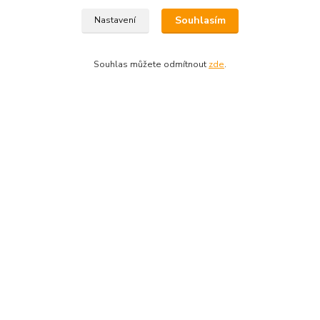
V případě plné kapacity výdejního boxu může dopravce doručit
Souhlasím
Nastavení
vaši zásilku na nejbližší kamennou pobočku. Počítejte prosím s
touto možností, jelikož se nejedná o důvod k reklamaci.
Souhlas můžete odmítnout
zde
.
Kontaktní údaje
704691325
info@rostliny-prozdravi.cz