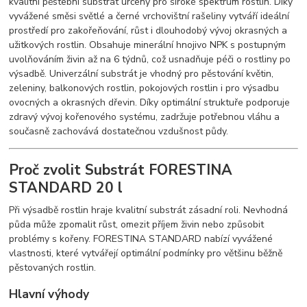
kvalitní pěstební substrát určený pro široké spektrum rostlin. Díky
vyvážené směsi světlé a černé vrchovištní rašeliny vytváří ideální
prostředí pro zakořeňování, růst i dlouhodobý vývoj okrasných a
užitkových rostlin. Obsahuje minerální hnojivo NPK s postupným
uvolňováním živin až na 6 týdnů, což usnadňuje péči o rostliny po
výsadbě. Univerzální substrát je vhodný pro pěstování květin,
zeleniny, balkonových rostlin, pokojových rostlin i pro výsadbu
ovocných a okrasných dřevin. Díky optimální struktuře podporuje
zdravý vývoj kořenového systému, zadržuje potřebnou vláhu a
současně zachovává dostatečnou vzdušnost půdy.
Proč zvolit Substrát FORESTINA
STANDARD 20 l
Při výsadbě rostlin hraje kvalitní substrát zásadní roli. Nevhodná
půda může zpomalit růst, omezit příjem živin nebo způsobit
problémy s kořeny. FORESTINA STANDARD nabízí vyvážené
vlastnosti, které vytvářejí optimální podmínky pro většinu běžně
pěstovaných rostlin.
Hlavní výhody