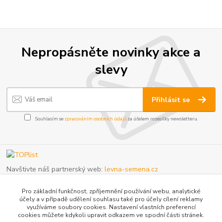
Nepropásněte novinky akce a
slevy
Přihlásit se
Souhlasím se
zpracováním osobních údajů
za účelem rozesílky newsletteru.
Navštivte náš partnerský web:
levna-semena.cz
Pro základní funkčnost, zpříjemnění používání webu, analytické
účely a v případě udělení souhlasu také pro účely cílení reklamy
Upozornění pro objednávky do výdejních
využíváme soubory cookies. Nastavení vlastních preferencí
cookies můžete kdykoli upravit odkazem ve spodní části stránek.
boxů