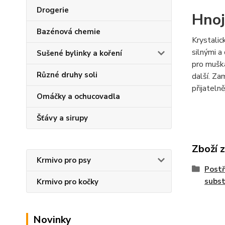
Drogerie
Hnoj
Bazénová chemie
Krystali
silnými a
Sušené bylinky a koření
pro muškát
Různé druhy soli
další. Za
přijatelně
Omáčky a ochucovadla
Šťávy a sirupy
Zboží 
Krmivo pro psy
Postř
subst
Krmivo pro kočky
Novinky