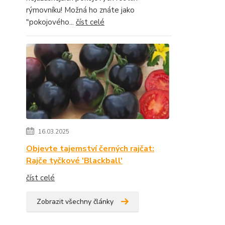
rýmovníku! Možná ho znáte jako
"pokojového...
číst celé
16.03.2025
Objevte tajemství černých rajčat:
Rajče tyčkové 'Blackball'
číst celé
Zobrazit všechny články