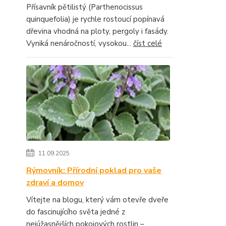
Přísavník pětilistý (Parthenocissus
quinquefolia) je rychle rostoucí popínavá
dřevina vhodná na ploty, pergoly i fasády.
Vyniká nenáročností, vysokou...
číst celé
11.09.2025
Rýmovník: Přírodní poklad pro vaše
zdraví a domov
Vítejte na blogu, který vám otevře dveře
do fascinujícího světa jedné z
nejúžasnějších pokojových rostlin –