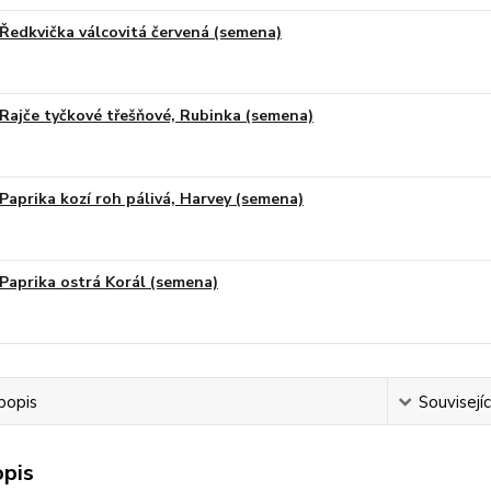
Ředkvička válcovitá červená (semena)
Rajče tyčkové třešňové, Rubinka (semena)
Paprika kozí roh pálivá, Harvey (semena)
Paprika ostrá Korál (semena)
popis
Souvisejíc
opis