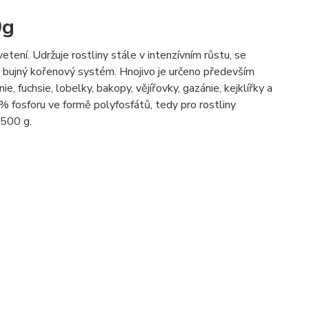
0g
tení. Udržuje rostliny stále v intenzívním růstu, se
 a bujný kořenový systém. Hnojivo je určeno především
e, fuchsie, lobelky, bakopy, vějířovky, gazánie, kejklířky a
0% fosforu ve formě polyfosfátů, tedy pro rostliny
 500 g.