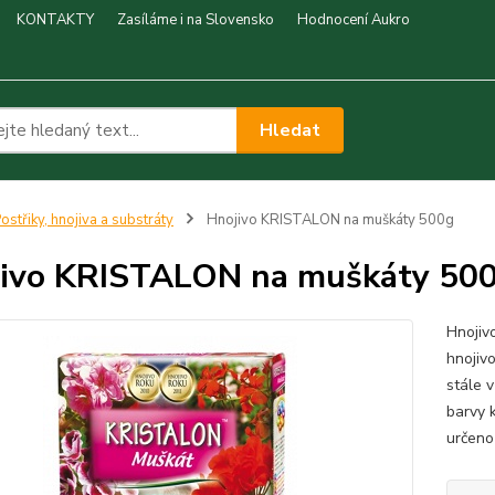
KONTAKTY
Zasíláme i na Slovensko
Hodnocení Aukro
Hledat
ostřiky, hnojiva a substráty
Hnojivo KRISTALON na muškáty 500g
ivo KRISTALON na muškáty 50
Hnojiv
hnojivo
stále v
barvy 
určeno