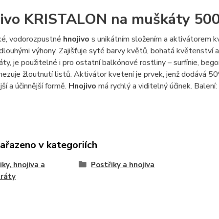
ivo KRISTALON na muškáty 50
cké, vodorozpustné
hnojivo
s unikátním složením a aktivátorem kve
 dlouhými výhony. Zajišťuje syté barvy květů, bohatá květenství
y, je použitelné i pro ostatní balkónové rostliny – surfínie, begoni
mezuje žloutnutí listů. Aktivátor kvetení je prvek, jenž dodává 5
jší a účinnější formě.
Hnojivo
má rychlý a viditelný účinek. Balení:
zařazeno v kategoriích
iky, hnojiva a
Postřiky a hnojiva
ráty