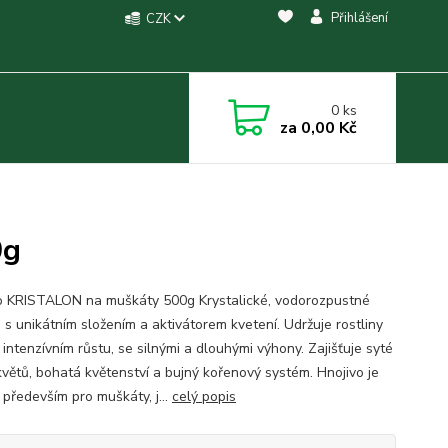
Přihlášení
CZK
0
ks
za
0,00 Kč
0g
o KRISTALON na muškáty 500g Krystalické, vodorozpustné
 s unikátním složením a aktivátorem kvetení. Udržuje rostliny
 intenzívním růstu, se silnými a dlouhými výhony. Zajišťuje syté
květů, bohatá květenství a bujný kořenový systém. Hnojivo je
 především pro muškáty, j...
celý popis