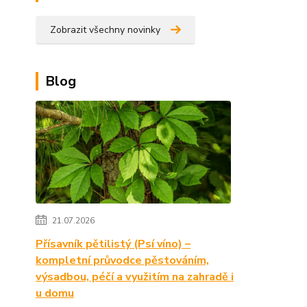
Zobrazit všechny novinky
Blog
21.07.2026
Přísavník pětilistý (Psí víno) –
kompletní průvodce pěstováním,
výsadbou, péčí a využitím na zahradě i
u domu