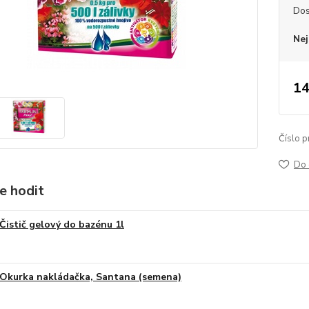
Dos
Nej
14
Číslo p
Do 
e hodit
Čistič gelový do bazénu 1l
Okurka nakládačka, Santana (semena)