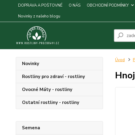
DOPRAVA A POŠTOVNÉ
O NÁS
OBCHODNÍ PODMÍNKY
Novinky z našeho blogu
Úvod
P
Novinky
Hnoj
Rostliny pro zdraví - rostliny
Ovocné Máty - rostliny
Ostatní rostliny - rostliny
Semena