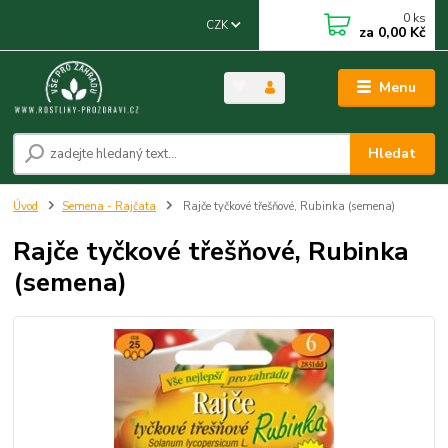
0
ks
CZK
za
0,00 Kč
Menu
Hledat
Úvod
Semena - Rajčata
Rajče tyčkové třešňové, Rubinka (semena)
Rajče tyčkové třešňové, Rubinka
(semena)