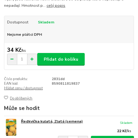
nepadají. Hmotnost p...
celý popis
Dostupnost
Skladem
Nejsme plátci DPH
34 Kč
/
ks
Přidat do košíku
Číslo produktu:
2831dd
EAN kód:
8590811819837
Hlídat cenu / dostupnost
Do oblíbených
Může se hodit
Ředkvička kulatá, Zlatá (semena)
Skladem
22 Kč
/
ks