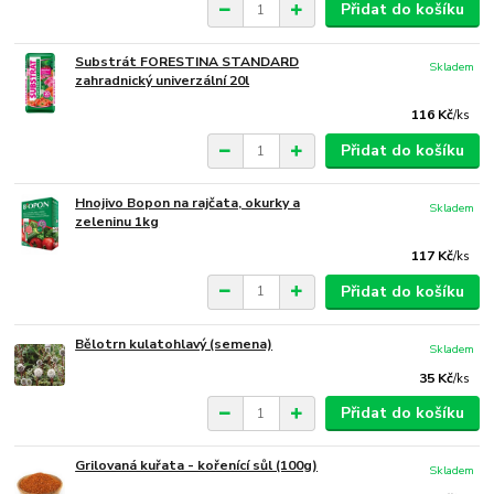
Přidat do košíku
Substrát FORESTINA STANDARD
Skladem
zahradnický univerzální 20l
116 Kč
/
ks
Přidat do košíku
Hnojivo Bopon na rajčata, okurky a
Skladem
zeleninu 1kg
117 Kč
/
ks
Přidat do košíku
Bělotrn kulatohlavý (semena)
Skladem
35 Kč
/
ks
Přidat do košíku
Grilovaná kuřata - kořenící sůl (100g)
Skladem