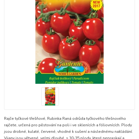
Rajče tyčkové třešňové, Rubinka Raná odrůda tyčkového třešnového
rajčete, určená pro pěstování na poli i ve sklenících a fóliovnících. Plody
jsou drobné, kulaté, červené, vhodné k sušení a následnému nakládání.
Vijany jsou větvené, velmi dlouhé, s 30-35 plody, které nepraskají a