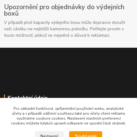
Upozornění pro objednávky do výdejních
boxů
V případě plné kapacity výdejního boxu může dopravce doručit
vaši zásilku na nejbližší kamennou pobočku. Počítejte prosím s
touto možností, jelikož se nejedná o důvod k reklamaci.
Kontaktní údaje
Pro základní funkčnost, zpříjemnění používání webu, analytické
704691325
účely a v případě udělení souhlasu také pro účely cílení reklamy
využíváme soubory cookies. Nastavení vlastních preferencí
cookies můžete kdykoli upravit odkazem ve spodní části stránek.
info@rostliny-prozdravi.cz
Souhlasím
Nastavení