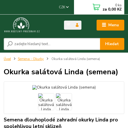
0
ks
CZK
za
0,00 Kč
Menu
Hledat
Úvod
Semena - Okurky
Okurka salátová Linda (semena)
Okurka salátová Linda (semena)
Semena dlouhoplodé zahradní okurky Linda pro
spolehlivou letní sklizeň