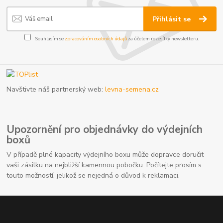
Přihlásit se
Souhlasím se
zpracováním osobních údajů
za účelem rozesílky newsletteru.
Navštivte náš partnerský web:
levna-semena.cz
Upozornění pro objednávky do výdejních
boxů
V případě plné kapacity výdejního boxu může dopravce doručit
vaši zásilku na nejbližší kamennou pobočku. Počítejte prosím s
touto možností, jelikož se nejedná o důvod k reklamaci.