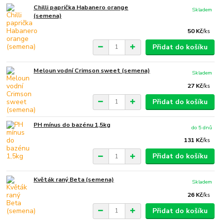
Chilli paprička Habanero orange
Skladem
(semena)
50 Kč
/
ks
Přidat do košíku
Meloun vodní Crimson sweet (semena)
Skladem
27 Kč
/
ks
Přidat do košíku
PH mínus do bazénu 1,5kg
do 5 dnů
131 Kč
/
ks
Přidat do košíku
Květák raný Beta (semena)
Skladem
26 Kč
/
ks
Přidat do košíku