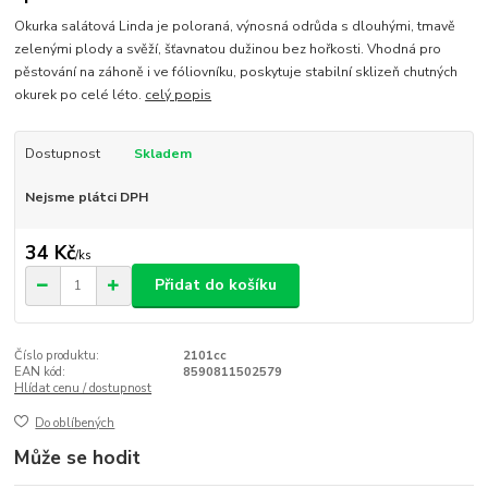
Okurka salátová Linda je poloraná, výnosná odrůda s dlouhými, tmavě
zelenými plody a svěží, šťavnatou dužinou bez hořkosti. Vhodná pro
pěstování na záhoně i ve fóliovníku, poskytuje stabilní sklizeň chutných
okurek po celé léto.
celý popis
Dostupnost
Skladem
Nejsme plátci DPH
34 Kč
/
ks
Přidat do košíku
Číslo produktu:
2101cc
EAN kód:
8590811502579
Hlídat cenu / dostupnost
Do oblíbených
Může se hodit