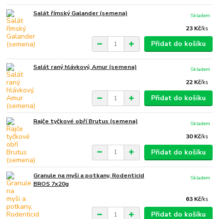
Salát římský Galander (semena)
Skladem
23 Kč
/
ks
Přidat do košíku
Salát raný hlávkový, Amur (semena)
Skladem
22 Kč
/
ks
Přidat do košíku
Rajče tyčkové obří Brutus (semena)
Skladem
30 Kč
/
ks
Přidat do košíku
Granule na myši a potkany, Rodenticid
Skladem
BROS 7x20g
63 Kč
/
ks
Přidat do košíku