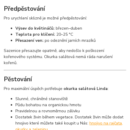
Předpěstování
Pro urychlení sklizně je možné předpěstování:
Výsev do květináčů:
březen–duben
Teplota pro klíčení:
20–25 °C
Přesazení ven:
po odeznění jarních mrazíků
Sazenice přesazujte opatrně, aby nedošlo k poškození
kořenového systému. Okurka salátová nemá ráda narušení
kořenů.
Pěstování
Pro maximální úspěch potřebuje
okurka salátová Linda
:
Slunné, chráněné stanoviště
Půdu bohatou na organickou hmotu
Pravidelnou a rovnoměrnou zálivku
Dostatek živin během vegetace. Dostatek živin může dodat
hnojivo které můžete také koupit u Nás:
hnojivo na rajčata,
okurky a zeleninu