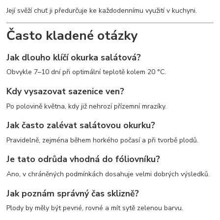
Její svěží chuť ji předurčuje ke každodennímu využití v kuchyni.
Často kladené otázky
Jak dlouho klíčí okurka salátová?
Obvykle 7–10 dní při optimální teplotě kolem 20 °C.
Kdy vysazovat sazenice ven?
Po polovině května, kdy již nehrozí přízemní mrazíky.
Jak často zalévat salátovou okurku?
Pravidelně, zejména během horkého počasí a při tvorbě plodů.
Je tato odrůda vhodná do fóliovníku?
Ano, v chráněných podmínkách dosahuje velmi dobrých výsledků.
Jak poznám správný čas sklizně?
Plody by měly být pevné, rovné a mít sytě zelenou barvu.