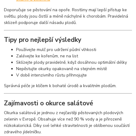
Doporučuje se pěstování na opoře. Rostliny mají lepší přístup ke
světlu, plody jsou čistší a méně náchylné k chorobám. Pravidelná
sklizeň podporuje další násadu plodů.
Tipy pro nejlepší výsledky
Používejte mulč pro udržení půdní vlhkosti
Zalévejte ke kořenům, ne na list
Sklízejte plody pravidelně, když dosáhnou optimální délky
Nepěstujte okurky opakovaně na stejném místě
V době intenzivního růstu přihnojujte
Správná péče je klíčem k bohaté úrodě a kvalitním plodům.
Zajímavosti o okurce salátové
Okurka salátová je jednou z nejčastěji pěstovaných plodových
zelenin v Evropě. Obsahuje více než 90 % vody a je přirozeně
nízkokalorická. Díky své lehké stravitelnosti je oblíbenou součástí
zdravého jídelníčku.