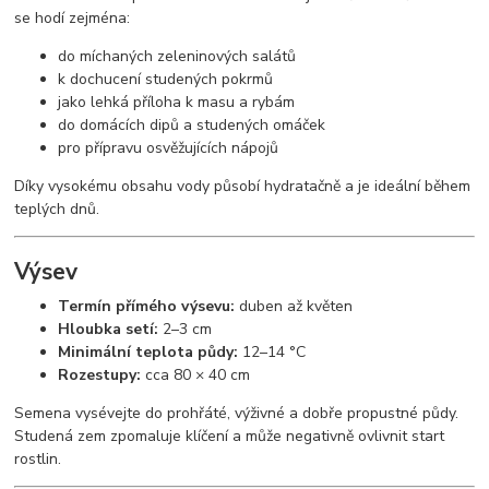
se hodí zejména:
do míchaných zeleninových salátů
k dochucení studených pokrmů
jako lehká příloha k masu a rybám
do domácích dipů a studených omáček
pro přípravu osvěžujících nápojů
Díky vysokému obsahu vody působí hydratačně a je ideální během
teplých dnů.
Výsev
Termín přímého výsevu:
duben až květen
Hloubka setí:
2–3 cm
Minimální teplota půdy:
12–14 °C
Rozestupy:
cca 80 × 40 cm
Semena vysévejte do prohřáté, výživné a dobře propustné půdy.
Studená zem zpomaluje klíčení a může negativně ovlivnit start
rostlin.