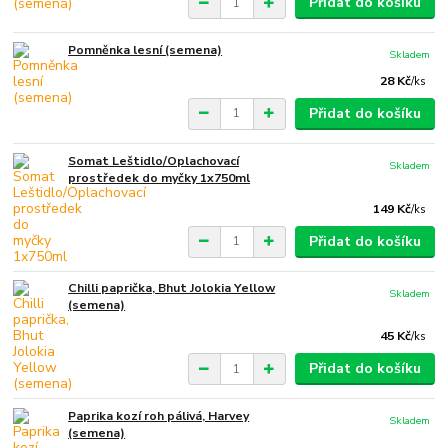
Přidat do košíku
Pomněnka lesní (semena)
Skladem
28 Kč
/
ks
Přidat do košíku
Somat Leštidlo/Oplachovací
Skladem
prostředek do myčky 1x750ml
149 Kč
/
ks
Přidat do košíku
Chilli paprička, Bhut Jolokia Yellow
Skladem
(semena)
45 Kč
/
ks
Přidat do košíku
Paprika kozí roh pálivá, Harvey
Skladem
(semena)