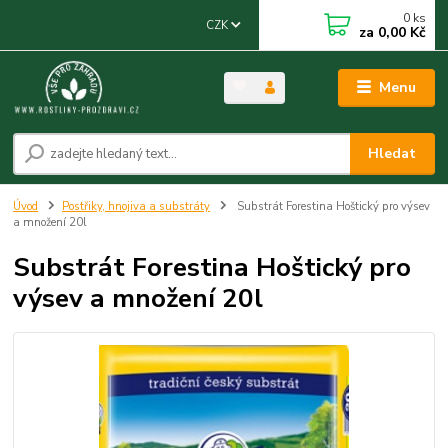
0
ks
CZK
za
0,00 Kč
Menu
Hledat
Úvod
Postřiky, hnojiva a substráty
Substrát Forestina Hoštický pro výsev
a množení 20l
Substrát Forestina Hoštický pro
výsev a množení 20l