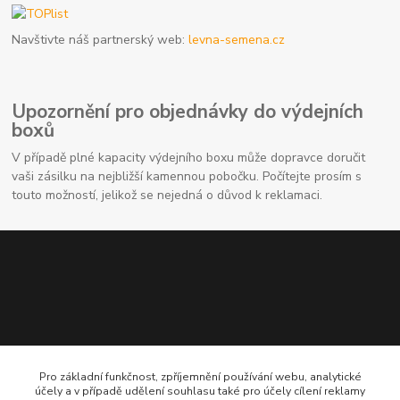
Navštivte náš partnerský web:
levna-semena.cz
Upozornění pro objednávky do výdejních
boxů
V případě plné kapacity výdejního boxu může dopravce doručit
vaši zásilku na nejbližší kamennou pobočku. Počítejte prosím s
touto možností, jelikož se nejedná o důvod k reklamaci.
Kontaktní údaje
Pro základní funkčnost, zpříjemnění používání webu, analytické
účely a v případě udělení souhlasu také pro účely cílení reklamy