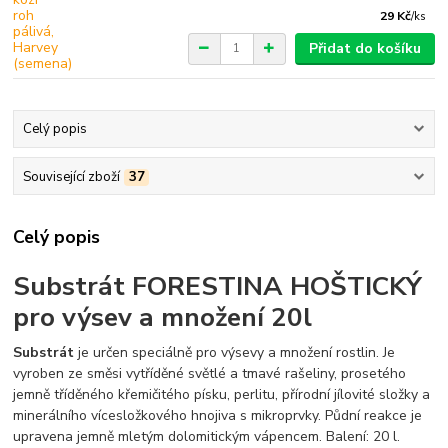
29 Kč
/
ks
Přidat do košíku
Celý popis
Související zboží
37
Celý popis
Substrát FORESTINA HOŠTICKÝ
pro výsev a množení 20l
Substrát
je určen speciálně pro výsevy a množení rostlin. Je
vyroben ze směsi vytříděné světlé a tmavé rašeliny, prosetého
jemně tříděného křemičitého písku, perlitu, přírodní jílovité složky a
minerálního vícesložkového hnojiva s mikroprvky. Půdní reakce je
upravena jemně mletým dolomitickým vápencem. Balení: 20 l.