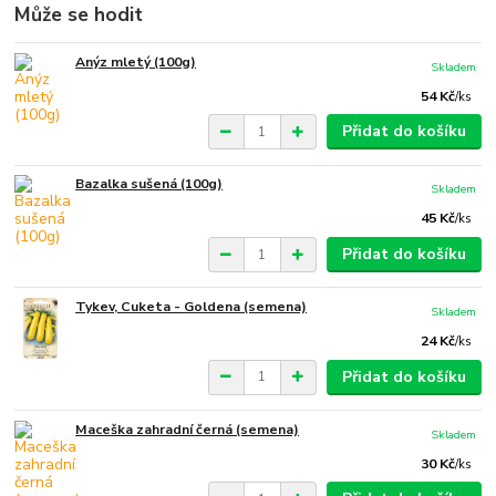
Může se hodit
Anýz mletý (100g)
Skladem
54 Kč
/
ks
Přidat do košíku
Bazalka sušená (100g)
Skladem
45 Kč
/
ks
Přidat do košíku
Tykev, Cuketa - Goldena (semena)
Skladem
24 Kč
/
ks
Přidat do košíku
Maceška zahradní černá (semena)
Skladem
30 Kč
/
ks