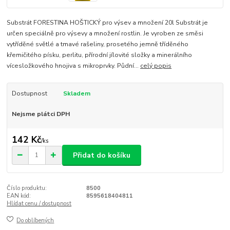
Substrát FORESTINA HOŠTICKÝ pro výsev a množení 20l Substrát je
určen speciálně pro výsevy a množení rostlin. Je vyroben ze směsi
vytříděné světlé a tmavé rašeliny, prosetého jemně tříděného
křemičitého písku, perlitu, přírodní jílovité složky a minerálního
vícesložkového hnojiva s mikroprvky. Půdní...
celý popis
Dostupnost
Skladem
Nejsme plátci DPH
142 Kč
/
ks
Přidat do košíku
Číslo produktu:
8500
EAN kód:
8595618404811
Hlídat cenu / dostupnost
Do oblíbených