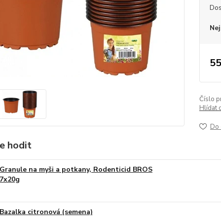
Dos
Nej
55
Číslo p
Hlídat 
Do 
e hodit
Granule na myši a potkany, Rodenticid BROS
7x20g
Bazalka citronová (semena)