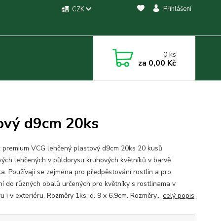
Přihlášení
CZK
0
ks
za
0,00 Kč
ový d9cm 20ks
k premium VCG lehčený plastový d9cm 20ks 20 kusů
vých lehčených v půldorysu kruhových květníků v barvě
ta. Používají se zejména pro předpěstování rostlin a pro
ní do různých obalů určených pro květníky s rostlinama v
ru i v exteriéru. Rozměry 1ks: d. 9 x 6,9cm. Rozměry...
celý popis