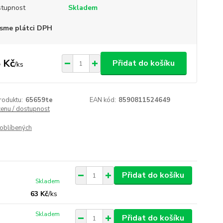
tupnost
Skladem
sme plátci DPH
 Kč
Přidat do košíku
/
ks
roduktu:
65659te
EAN kód:
8590811524649
cenu / dostupnost
oblíbených
Přidat do košíku
Skladem
63 Kč
/
ks
Skladem
Přidat do košíku