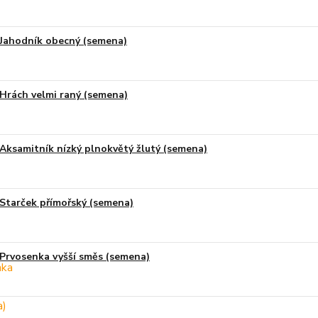
Jahodník obecný (semena)
Hrách velmi raný (semena)
Aksamitník nízký plnokvětý žlutý (semena)
Starček přímořský (semena)
Prvosenka vyšší směs (semena)