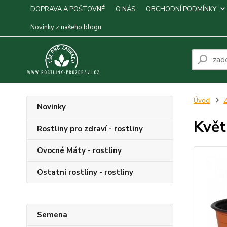
DOPRAVA A POŠTOVNÉ
O NÁS
OBCHODNÍ PODMÍNKY
Novinky z našeho blogu
Úvod
Z
Novinky
Květ
Rostliny pro zdraví - rostliny
Ovocné Máty - rostliny
Ostatní rostliny - rostliny
Semena