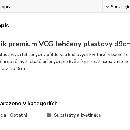
popis
Souvisejíc
opis
ík premium VCG lehčený plastový d9c
lastových lehčených v půldorysu kruhových květníků v barvě tera
ění do různých obalů určených pro květníky s rostlinama v interié
9 x v. 16,8cm
zařazeno v kategoriích
da - Ostatní
Substráty a květináče