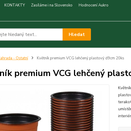
KONTAKTY
Zasíláme i na Slovensko
Hodnocení Aukro
Hledat
ahrada - Ostatní
Květník premium VCG lehčený plastový d9cm 20ks
ník premium VCG lehčený plast
Květní
plasto
terako
umístě
interié