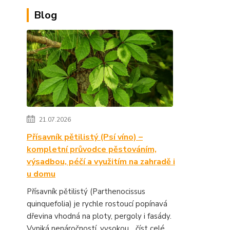
Blog
21.07.2026
Přísavník pětilistý (Psí víno) –
kompletní průvodce pěstováním,
výsadbou, péčí a využitím na zahradě i
u domu
Přísavník pětilistý (Parthenocissus
quinquefolia) je rychle rostoucí popínavá
dřevina vhodná na ploty, pergoly i fasády.
Vyniká nenáročností, vysokou...
číst celé