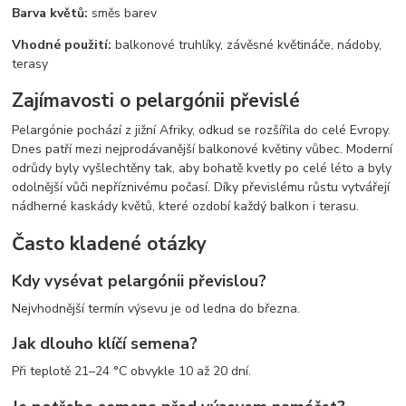
Barva květů:
směs barev
Vhodné použití:
balkonové truhlíky, závěsné květináče, nádoby,
terasy
Zajímavosti o pelargónii převislé
Pelargónie pochází z jižní Afriky, odkud se rozšířila do celé Evropy.
Dnes patří mezi nejprodávanější balkonové květiny vůbec. Moderní
odrůdy byly vyšlechtěny tak, aby bohatě kvetly po celé léto a byly
odolnější vůči nepříznivému počasí. Díky převislému růstu vytvářejí
nádherné kaskády květů, které ozdobí každý balkon i terasu.
Často kladené otázky
Kdy vysévat pelargónii převislou?
Nejvhodnější termín výsevu je od ledna do března.
Jak dlouho klíčí semena?
Při teplotě 21–24 °C obvykle 10 až 20 dní.