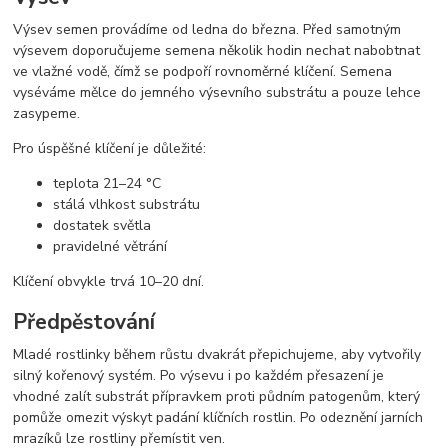
Výsev semen provádíme od ledna do března. Před samotným
výsevem doporučujeme semena několik hodin nechat nabobtnat
ve vlažné vodě, čímž se podpoří rovnoměrné klíčení. Semena
vyséváme mělce do jemného výsevního substrátu a pouze lehce
zasypeme.
Pro úspěšné klíčení je důležité:
teplota 21–24 °C
stálá vlhkost substrátu
dostatek světla
pravidelné větrání
Klíčení obvykle trvá 10–20 dní.
Předpěstování
Mladé rostlinky během růstu dvakrát přepichujeme, aby vytvořily
silný kořenový systém. Po výsevu i po každém přesazení je
vhodné zalít substrát přípravkem proti půdním patogenům, který
pomůže omezit výskyt padání klíčních rostlin. Po odeznění jarních
mrazíků lze rostliny přemístit ven.