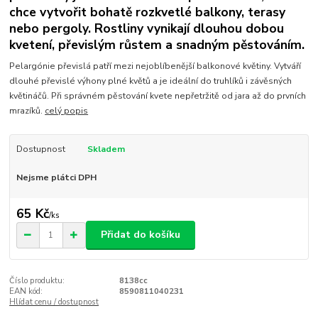
chce vytvořit bohatě rozkvetlé balkony, terasy
nebo pergoly. Rostliny vynikají dlouhou dobou
kvetení, převislým růstem a snadným pěstováním.
Pelargónie převislá patří mezi nejoblíbenější balkonové květiny. Vytváří
dlouhé převislé výhony plné květů a je ideální do truhlíků i závěsných
květináčů. Při správném pěstování kvete nepřetržitě od jara až do prvních
mrazíků.
celý popis
Dostupnost
Skladem
Nejsme plátci DPH
65 Kč
/
ks
Přidat do košíku
Číslo produktu:
8138cc
EAN kód:
8590811040231
Hlídat cenu / dostupnost