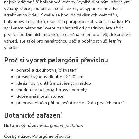
nejvyhledávanější balkonové květiny. Vyniká dlouhými převislými
výhony, které jsou během celé sezóny obsypané množstvím
atraktivních květů. Skvěle se hodí do závěsných květináčů,
balkonových truhlíků, okenních parapetů i zahradních nádob. Při
správném pěstování kvete nepřetržitě od pozdního jara až do
prvních podzimních mrazíků. Je ceněná nejen pro svůj dekorativní
vzhled, ale také pro nenáročnou péči a odolnost vůči letním
vedrům.
Proč si vybrat pelargónii převislou
bohaté a dlouhotrvající kvetení
převislé výhony dlouhé až 100 cm
ideální do truhlíků a závěsných nádob
vhodná na balkony, terasy i pergoly
dobře snáší letní slunce
při pravidelném přihnojování kvete až do prvních mrazů
Botanické zařazení
Botanický název:
Pelargonium peltatum
Český název:
Pelargónie převislá