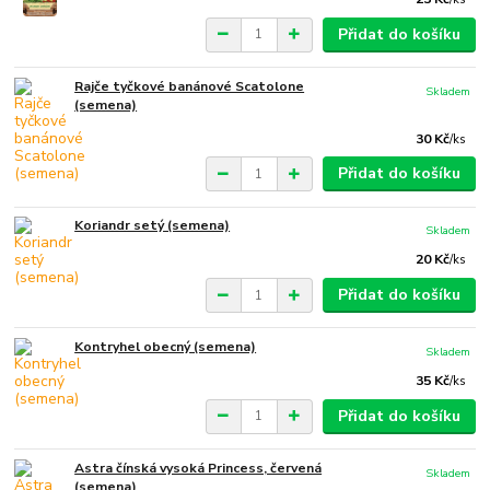
Přidat do košíku
Rajče tyčkové banánové Scatolone
Skladem
(semena)
30 Kč
/
ks
Přidat do košíku
Koriandr setý (semena)
Skladem
20 Kč
/
ks
Přidat do košíku
Kontryhel obecný (semena)
Skladem
35 Kč
/
ks
Přidat do košíku
Astra čínská vysoká Princess, červená
Skladem
(semena)