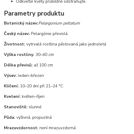
Odkvetlé květy průběžně odstraňujte.
Parametry produktu
Botanický název:
Pelargonium peltatum
Český název:
Pelargónie převislá
Životnost:
vytrvalá rostlina pěstovaná jako jednoletá
Výška rostliny:
30–40 cm
Délka převisů:
až 100 cm
Výsev:
leden–březen
Klíčení:
10–20 dní při 21–24 °C
Kvetení:
květen–říjen
Stanoviště:
slunné
Půda:
výživná, propustná
Mrazuvzdornost:
není mrazuvzdorná