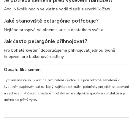
Je potřeba semena před výsevem namáčet?
Ano. Několik hodin ve vlažné vodě zlepší a urychlí klíčení.
Jaké stanoviště pelargónie potřebuje?
Nejlépe prospívá na plném slunci s dostatkem světla.
Jak často pelargónie přihnojovat?
Pro bohaté kvetení doporučujeme přihnojovat jednou týdně
hnojivem pro balkonové rostliny.
Obsah: 6ks semen
Tyto semena nejsou v originálním balení výrobce, ale jsou odborně zabalená v
kvalitním papírovém sáčku, který zajišťuje optimální podmínky pro jejich skladování
a zachování klíčivosti. Uvedené množství semen odpovídá specifikaci produktu a je
určeno pro přímý výsev.