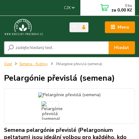
0
ks
CZK
za
0,00 Kč
Menu
Hledat
Úvod
Semena - Květiny
Pelargónie převislá (semena)
Pelargónie převislá (semena)
Semena pelargónie převislé (Pelargonium
peltatum) jsou ideální volbou pro každého, kdo