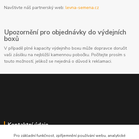
Navštivte náš partnerský web:
levna-semena.cz
Upozornění pro objednávky do výdejních
boxů
V případě plné kapacity výdejního boxu může dopravce doručit
vaši zásilku na nejbližší kamennou pobočku. Počítejte prosím s
touto možností, jelikož se nejedná o důvod k reklamaci.
Kontaktní údaje
Pro základní funkčnost, zpříjemnění používání webu, analytické
704691325