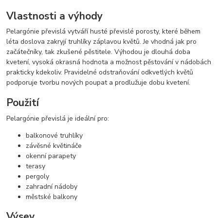
Vlastnosti a výhody
Pelargónie převislá vytváří husté převislé porosty, které během
léta doslova zakryjí truhlíky záplavou květů. Je vhodná jak pro
začátečníky, tak zkušené pěstitele. Výhodou je dlouhá doba
kvetení, vysoká okrasná hodnota a možnost pěstování v nádobách
prakticky kdekoliv. Pravidelné odstraňování odkvetlých květů
podporuje tvorbu nových poupat a prodlužuje dobu kvetení.
Použití
Pelargónie převislá je ideální pro:
balkonové truhlíky
závěsné květináče
okenní parapety
terasy
pergoly
zahradní nádoby
městské balkony
Výsev