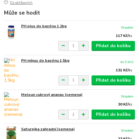
Do oblíbených
Může se hodit
PH plus do bazénu 1,2kg
Skladem
117 Kč
/
ks
Přidat do košíku
PH mínus do bazénu 1,5kg
do 5 dnů
131 Kč
/
ks
Přidat do košíku
Meloun cukrový ananas (semena)
Skladem
30 Kč
/
ks
Přidat do košíku
Saturejka zahradní (semena)
Skladem
23 Kč
/
ks