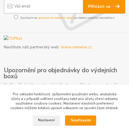
Přihlásit se
Souhlasím se
zpracováním osobních údajů
za účelem rozesílky newsletteru.
Navštivte náš partnerský web:
levna-semena.cz
Upozornění pro objednávky do výdejních
boxů
V případě plné kapacity výdejního boxu může dopravce doručit
vaši zásilku na nejbližší kamennou pobočku. Počítejte prosím s
Pro základní funkčnost, zpříjemnění používání webu, analytické
touto možností, jelikož se nejedná o důvod k reklamaci.
účely a v případě udělení souhlasu také pro účely cílení reklamy
využíváme soubory cookies. Nastavení vlastních preferencí
cookies můžete kdykoli upravit odkazem ve spodní části stránek.
Souhlasím
Nastavení