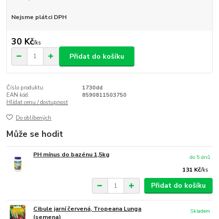
Nejsme plátci DPH
30 Kč
/
ks
Přidat do košíku
Číslo produktu:
1730dd
EAN kód:
8590811503750
Hlídat cenu / dostupnost
Do oblíbených
Může se hodit
PH mínus do bazénu 1,5kg
do 5 dnů
131 Kč
/
ks
Přidat do košíku
Cibule jarní červená, Tropeana Lunga
Skladem
(semena)