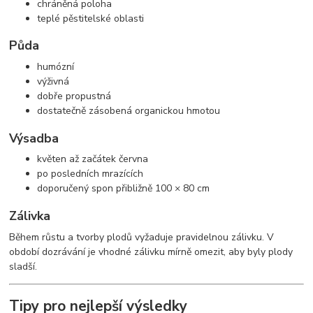
chráněná poloha
teplé pěstitelské oblasti
Půda
humózní
výživná
dobře propustná
dostatečně zásobená organickou hmotou
Výsadba
květen až začátek června
po posledních mrazících
doporučený spon přibližně 100 × 80 cm
Zálivka
Během růstu a tvorby plodů vyžaduje pravidelnou zálivku. V
období dozrávání je vhodné zálivku mírně omezit, aby byly plody
sladší.
Tipy pro nejlepší výsledky