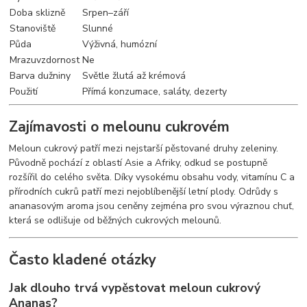
Doba sklizně
Srpen–září
Stanoviště
Slunné
Půda
Výživná, humózní
Mrazuvzdornost
Ne
Barva dužniny
Světle žlutá až krémová
Použití
Přímá konzumace, saláty, dezerty
Zajímavosti o melounu cukrovém
Meloun cukrový patří mezi nejstarší pěstované druhy zeleniny.
Původně pochází z oblastí Asie a Afriky, odkud se postupně
rozšířil do celého světa. Díky vysokému obsahu vody, vitamínu C a
přírodních cukrů patří mezi nejoblíbenější letní plody. Odrůdy s
ananasovým aroma jsou ceněny zejména pro svou výraznou chuť,
která se odlišuje od běžných cukrových melounů.
Často kladené otázky
Jak dlouho trvá vypěstovat meloun cukrový
Ananas?