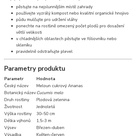
pěstujte na nejslunnějším místě zahrady
používejte vyzrálý kompost nebo kvalitní organické hnojivo
půdu mulčujte pro udržení vláhy
ponechte na rostlině omezený počet plodů pro dosažení
větší velikosti
v chladnějších oblastech pěstujte ve fóliovníku nebo
skleníku
pravidelně odstraňujte plevel
Parametry produktu
Parametr
Hodnota
Český název
Meloun cukrový Ananas
Botanický název
Cucumis melo
Druh rostliny
Plodová zelenina
Životnost
Jednoletá
Výška rostliny
30–50 cm
Délka výhonů
1,5–3 m
Výsev
Březen–duben
Výsadba
Květen–červen