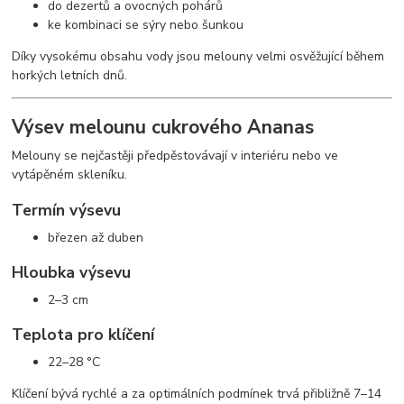
do dezertů a ovocných pohárů
ke kombinaci se sýry nebo šunkou
Díky vysokému obsahu vody jsou melouny velmi osvěžující během
horkých letních dnů.
Výsev melounu cukrového Ananas
Melouny se nejčastěji předpěstovávají v interiéru nebo ve
vytápěném skleníku.
Termín výsevu
březen až duben
Hloubka výsevu
2–3 cm
Teplota pro klíčení
22–28 °C
Klíčení bývá rychlé a za optimálních podmínek trvá přibližně 7–14