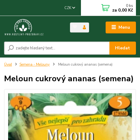
0
ks
CZK
za
0,00 Kč
Menu
Hledat
Úvod
Semena - Melouny
Meloun cukrový ananas (semena)
Meloun cukrový ananas (semena)