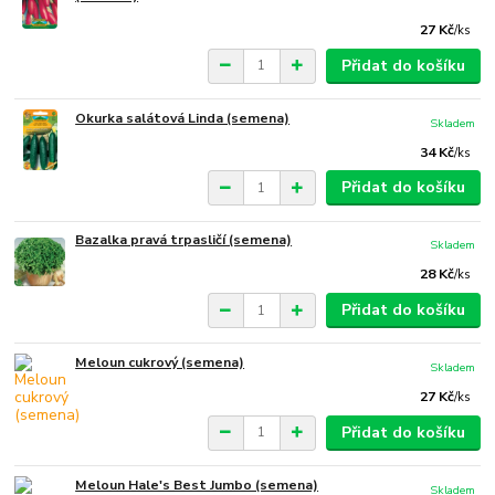
27 Kč
/
ks
Přidat do košíku
Okurka salátová Linda (semena)
Skladem
34 Kč
/
ks
Přidat do košíku
Bazalka pravá trpasličí (semena)
Skladem
28 Kč
/
ks
Přidat do košíku
Meloun cukrový (semena)
Skladem
27 Kč
/
ks
Přidat do košíku
Meloun Hale's Best Jumbo (semena)
Skladem