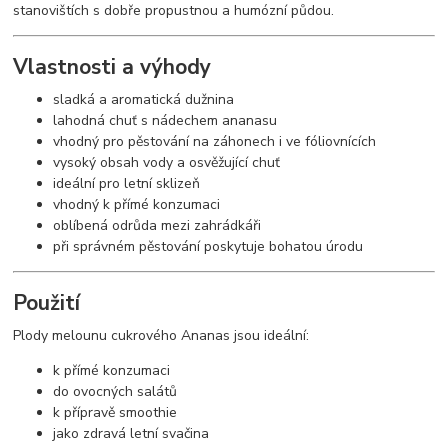
stanovištích s dobře propustnou a humózní půdou.
Vlastnosti a výhody
sladká a aromatická dužnina
lahodná chuť s nádechem ananasu
vhodný pro pěstování na záhonech i ve fóliovnících
vysoký obsah vody a osvěžující chuť
ideální pro letní sklizeň
vhodný k přímé konzumaci
oblíbená odrůda mezi zahrádkáři
při správném pěstování poskytuje bohatou úrodu
Použití
Plody melounu cukrového Ananas jsou ideální:
k přímé konzumaci
do ovocných salátů
k přípravě smoothie
jako zdravá letní svačina