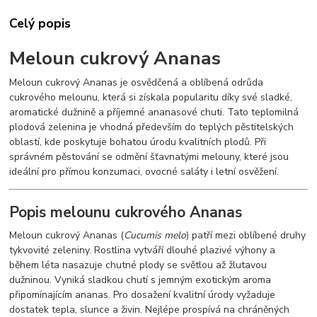
Celý popis
Meloun cukrový Ananas
Meloun cukrový Ananas je osvědčená a oblíbená odrůda
cukrového melounu, která si získala popularitu díky své sladké,
aromatické dužnině a příjemné ananasové chuti. Tato teplomilná
plodová zelenina je vhodná především do teplých pěstitelských
oblastí, kde poskytuje bohatou úrodu kvalitních plodů. Při
správném pěstování se odmění šťavnatými melouny, které jsou
ideální pro přímou konzumaci, ovocné saláty i letní osvěžení.
Popis melounu cukrového Ananas
Meloun cukrový Ananas (
Cucumis melo
) patří mezi oblíbené druhy
tykvovité zeleniny. Rostlina vytváří dlouhé plazivé výhony a
během léta nasazuje chutné plody se světlou až žlutavou
dužninou. Vyniká sladkou chutí s jemným exotickým aroma
připomínajícím ananas. Pro dosažení kvalitní úrody vyžaduje
dostatek tepla, slunce a živin. Nejlépe prospívá na chráněných