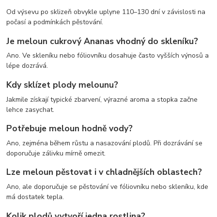
Od výsevu po sklizeň obvykle uplyne 110–130 dní v závislosti na
počasí a podmínkách pěstování.
Je meloun cukrový Ananas vhodný do skleníku?
Ano. Ve skleníku nebo fóliovníku dosahuje často vyšších výnosů a
lépe dozrává.
Kdy sklízet plody melounu?
Jakmile získají typické zbarvení, výrazné aroma a stopka začne
lehce zasychat.
Potřebuje meloun hodně vody?
Ano, zejména během růstu a nasazování plodů. Při dozrávání se
doporučuje zálivku mírně omezit.
Lze meloun pěstovat i v chladnějších oblastech?
Ano, ale doporučuje se pěstování ve fóliovníku nebo skleníku, kde
má dostatek tepla.
Kolik plodů vytvoří jedna rostlina?