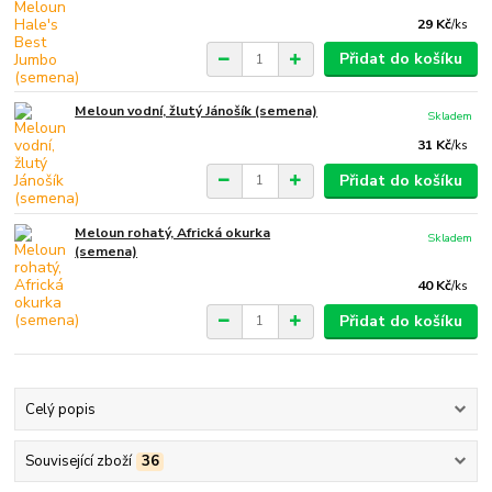
29 Kč
/
ks
Přidat do košíku
Meloun vodní, žlutý Jánošík (semena)
Skladem
31 Kč
/
ks
Přidat do košíku
Meloun rohatý, Africká okurka
Skladem
(semena)
40 Kč
/
ks
Přidat do košíku
Celý popis
Související zboží
36