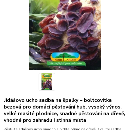
Jidášovo ucho sadba na špalky – boltcovitka
bezová pro domácí pěstování hub, vysoký výnos,
velké masité plodnice, snadné pěstování na dřevě,
vhodné pro zahradu i stinná místa
Pěstujte Jidášovo ucho snadno a rychle přímo na dřevě. Kvalitní sadba