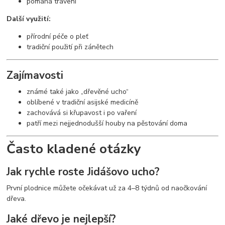
pomáhá trávení
Další využití:
přírodní péče o pleť
tradiční použití při zánětech
Zajímavosti
známé také jako „dřevěné ucho“
oblíbené v tradiční asijské medicíně
zachovává si křupavost i po vaření
patří mezi nejjednodušší houby na pěstování doma
Často kladené otázky
Jak rychle roste Jidášovo ucho?
První plodnice můžete očekávat už za 4–8 týdnů od naočkování
dřeva.
Jaké dřevo je nejlepší?