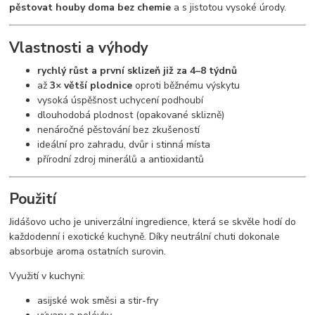
pěstovat houby doma bez chemie
a s jistotou vysoké úrody.
Vlastnosti a výhody
rychlý růst a první sklizeň již za 4–8 týdnů
až
3× větší plodnice
oproti běžnému výskytu
vysoká úspěšnost uchycení podhoubí
dlouhodobá plodnost (opakované sklizně)
nenáročné pěstování bez zkušeností
ideální pro zahradu, dvůr i stinná místa
přírodní zdroj minerálů a antioxidantů
Použití
Jidášovo ucho je univerzální ingredience, která se skvěle hodí do
každodenní i exotické kuchyně. Díky neutrální chuti dokonale
absorbuje aroma ostatních surovin.
Využití v kuchyni:
asijské wok směsi a stir-fry