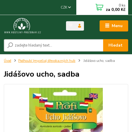
0
ks
CZK
za
0,00 Kč
Menu
Hledat
Úvod
Podhoubí (mycelia) dřevokazných hub
Jidášovo ucho, sadba
Jidášovo ucho, sadba