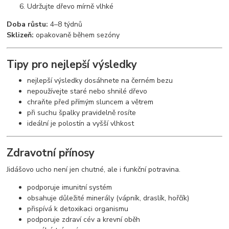
Udržujte dřevo mírně vlhké
Doba růstu:
4–8 týdnů
Sklizeň:
opakovaně během sezóny
Tipy pro nejlepší výsledky
nejlepší výsledky dosáhnete na černém bezu
nepoužívejte staré nebo shnilé dřevo
chraňte před přímým sluncem a větrem
při suchu špalky pravidelně rosíte
ideální je polostín a vyšší vlhkost
Zdravotní přínosy
Jidášovo ucho není jen chutné, ale i funkční potravina.
podporuje imunitní systém
obsahuje důležité minerály (vápník, draslík, hořčík)
přispívá k detoxikaci organismu
podporuje zdraví cév a krevní oběh