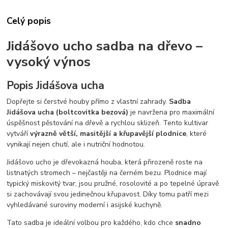
Celý popis
Jidášovo ucho sadba na dřevo –
vysoký výnos
Popis Jidášova ucha
Dopřejte si čerstvé houby přímo z vlastní zahrady.
Sadba
Jidášova ucha (boltcovitka bezová)
je navržena pro maximální
úspěšnost pěstování na dřevě a rychlou sklizeň. Tento kultivar
vytváří
výrazně větší, masitější a křupavější plodnice
, které
vynikají nejen chutí, ale i nutriční hodnotou.
Jidášovo ucho je dřevokazná houba, která přirozeně roste na
listnatých stromech – nejčastěji na černém bezu. Plodnice mají
typický miskovitý tvar, jsou pružné, rosolovité a po tepelné úpravě
si zachovávají svou jedinečnou křupavost. Díky tomu patří mezi
vyhledávané suroviny moderní i asijské kuchyně.
Tato sadba je ideální volbou pro každého, kdo chce
snadno