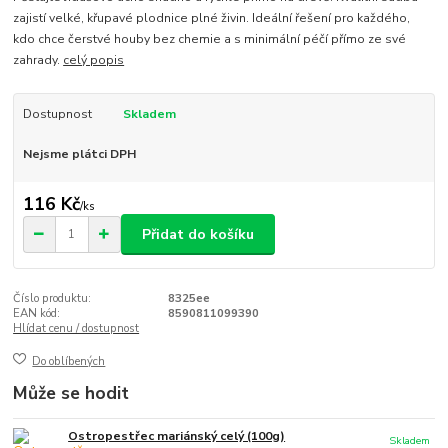
zajistí velké, křupavé plodnice plné živin. Ideální řešení pro každého,
kdo chce čerstvé houby bez chemie a s minimální péčí přímo ze své
zahrady.
celý popis
Dostupnost
Skladem
Nejsme plátci DPH
116 Kč
/
ks
Přidat do košíku
Číslo produktu:
8325ee
EAN kód:
8590811099390
Hlídat cenu / dostupnost
Do oblíbených
Může se hodit
Ostropestřec mariánský celý (100g)
Skladem