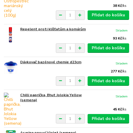
38 Kč
/
ks
Přidat do košíku
Repelent proti klíšťatům a komárům
Skladem
93 Kč
/
ks
Přidat do košíku
Dávkovač bazénové chemie d23cm
Skladem
277 Kč
/
ks
Přidat do košíku
Chilli paprička, Bhut Jolokia Yellow
Skladem
(semena)
45 Kč
/
ks
Přidat do košíku
Asarina pnoucí Violet (semena)