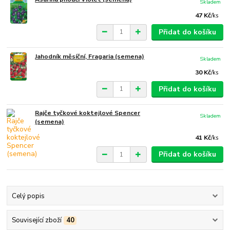
Skladem
47 Kč
/
ks
Přidat do košíku
Jahodník měsíční, Fragaria (semena)
Skladem
30 Kč
/
ks
Přidat do košíku
Rajče tyčkové koktejlové Spencer
Skladem
(semena)
41 Kč
/
ks
Přidat do košíku
Celý popis
Související zboží
40