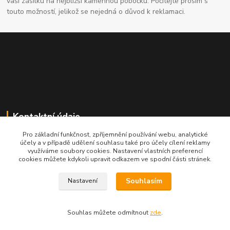
vaši zásilku na nejbližší kamennou pobočku. Počítejte prosím s
touto možností, jelikož se nejedná o důvod k reklamaci.
Kontaktní údaje
Pro základní funkčnost, zpříjemnění používání webu, analytické
704691325
účely a v případě udělení souhlasu také pro účely cílení reklamy
využíváme soubory cookies. Nastavení vlastních preferencí
cookies můžete kdykoli upravit odkazem ve spodní části stránek.
info@rostliny-prozdravi.cz
Souhlasím
Nastavení
Souhlas můžete odmítnout
zde
.
Vytvořeno na
Eshop-rychle.cz