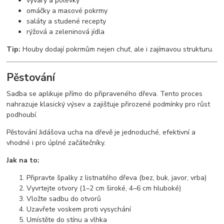
vývary a polévky
omáčky a masové pokrmy
saláty a studené recepty
rýžová a zeleninová jídla
Tip:
Houby dodají pokrmům nejen chuť, ale i zajímavou strukturu.
Pěstování
Sadba se aplikuje přímo do připraveného dřeva. Tento proces
nahrazuje klasický výsev a zajišťuje přirozené podmínky pro růst
podhoubí.
Pěstování Jidášova ucha na dřevě je jednoduché, efektivní a
vhodné i pro úplné začátečníky.
Jak na to:
Připravte špalky z listnatého dřeva (bez, buk, javor, vrba)
Vyvrtejte otvory (1–2 cm široké, 4–6 cm hluboké)
Vložte sadbu do otvorů
Uzavřete voskem proti vysychání
Umístěte do stínu a vlhka