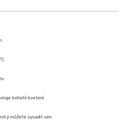
n.
°C.
ru.
oruje bohaté kvetení.
ech ji můžete vysadit ven.