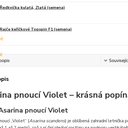
Ředkvička kulatá, Zlatá (semena)
Rajče keříčkové Topspin F1 (semena)
popis
Souvisejíc
opis
ina pnoucí Violet – krásná popín
 Asarina pnoucí Violet
noucí „Violet“ (
Asarina scandens
) je oblíbená zahradní letnička 
 1 až 2 metrů, což z ní činí ideální rostlinu na podporu vertikálníh