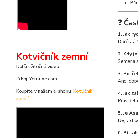
Pří
❓ Čas
1. Jak r
Dorůstá 
Kotvičník zemní
2. Kdy j
Semena se
Další užitečné video.
3. Potře
Zdroj: Youtube.com
Ano, dopo
Koupíte v našem e-shopu:
Kotvičník
4. Jak za
zemní
Pravideln
5. Je As
Ne, v chl
6. Přita