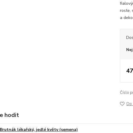
fialov
roste,
a dekor
Dos
Nej
47
Číslo p
Do 
e hodit
Brutnák lékařský, jedlé květy (semena)