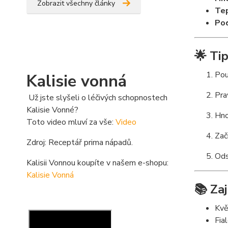
Zobrazit všechny články
Tep
Po
🌟 Ti
Pou
Kalisie vonná
Pra
Už jste slyšeli o léčivých schopnostech
Kalisie Vonné?
Hno
Toto video mluví za vše:
Video
Zač
Zdroj: Receptář prima nápadů.
Ods
Kalisii Vonnou koupíte v našem e-shopu:
Kalisie Vonná
📚 Zaj
Kvě
Fia