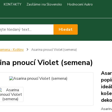
KONTAKTY
Zasíláme i na Slovensko
Hodnocení Aukro
Hledat
emena - Květiny
Asarina pnoucí Violet (semena)
ina pnoucí Violet (semena)
Asar
popí
ideá
koše
deko
Asarin