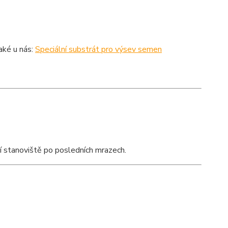
aké u nás:
Speciální substrát pro výsev semen
í stanoviště po posledních mrazech.