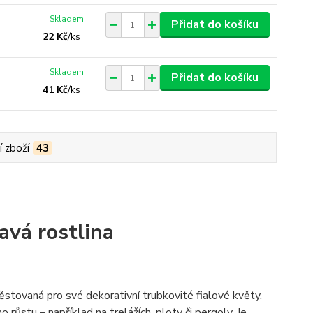
Skladem
Přidat do košíku
22 Kč
/
ks
Skladem
Přidat do košíku
41 Kč
/
ks
í zboží
43
avá rostlina
pěstovaná pro své dekorativní trubkovité fialové květy.
o růstu – například na trelážích, ploty či pergoly. Je