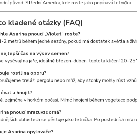
rodní původ: Střední Amerika, kde roste jako popínavá letnička.
to kladené otázky (FAQ)
ychle Asarina pnoucí „Violet“ roste?
1-2 metrů během jedné sezóny, pokud má dostatek světla a živi
e nejlepší čas na výsev semen?
 vysévají na jaře, ideálně březen–duben, teplota klíčení 20–25 
buje rostlina oporu?
ručujeme treláž, pergolu nebo mříž, aby stonky mohly růst vzhů
lévat a hnojit?
ě, zejména v horkém počasí. Mírné hnojení během vegetace podp
arina pnoucí mrazuvzdorná?
adnějších oblastech se pěstuje jako letnička. Po posledních mraz
huje Asarina opylovače?