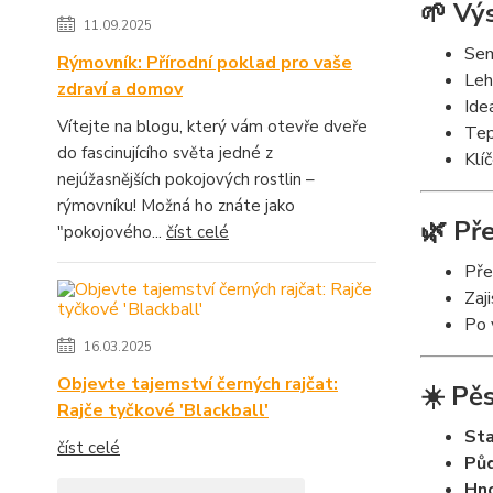
🌱 Vý
11.09.2025
Sem
Rýmovník: Přírodní poklad pro vaše
Leh
zdraví a domov
Ide
Vítejte na blogu, který vám otevře dveře
Tep
do fascinujícího světa jedné z
Klí
nejúžasnějších pokojových rostlin –
rýmovníku! Možná ho znáte jako
🌿 Př
"pokojového...
číst celé
Pře
Zaj
Po 
16.03.2025
Objevte tajemství černých rajčat:
☀️ Pě
Rajče tyčkové 'Blackball'
Sta
číst celé
Půd
Hno