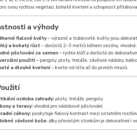
pro svou rychlou vegetaci, bohaté kvetení a schopnost přitahova
astnosti a výhody
herné fialové květy
– výrazné a trubkovité, květy jsou dekorati
hlý a bohatý růst
– dorůstá 2–3 metrů během sezóny, vhodná pr
dné pěstování ze semen
– rychle klíčí a dorůstá do dekorativní
verzální použití
– pergoly, ploty, treláže, závěsné nádoby, balko
até a dlouhé kvetení
– kvete od léta až do prvních mrazů.
Použití
tikální ozdoba zahrady:
ploty, treláže, pergoly.
kony a terasy:
vhodná pro nádobové pěstování.
radní záhony:
poskytuje fialový kontrast mezi ostatními rostlin
obné závěsné koše:
díky převislým stonkům je dekorativní i v