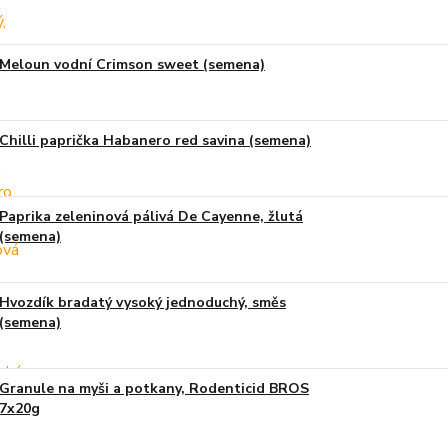
Meloun vodní Crimson sweet (semena)
Chilli paprička Habanero red savina (semena)
Paprika zeleninová pálivá De Cayenne, žlutá
(semena)
Hvozdík bradatý vysoký jednoduchý, směs
(semena)
Granule na myši a potkany, Rodenticid BROS
7x20g