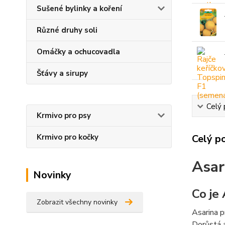
Sušené bylinky a koření
Různé druhy soli
Omáčky a ochucovadla
Šťávy a sirupy
Celý 
Krmivo pro psy
Krmivo pro kočky
Celý p
Asar
Novinky
Co je
Zobrazit všechny novinky
Asarina p
Dorůstá až