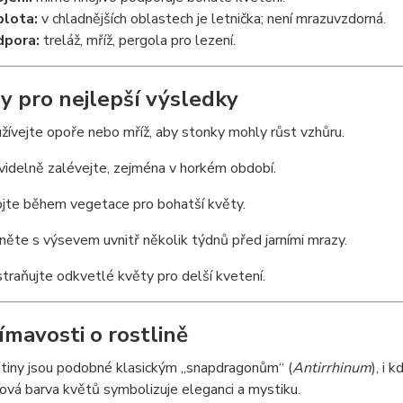
lota:
v chladnějších oblastech je letnička; není mrazuvzdorná.
dpora:
treláž, mříž, pergola pro lezení.
py pro nejlepší výsledky
žívejte opoře nebo mříž, aby stonky mohly růst vzhůru.
videlně zalévejte, zejména v horkém období.
jte během vegetace pro bohatší květy.
něte s výsevem uvnitř několik týdnů před jarními mrazy.
traňujte odkvetlé květy pro delší kvetení.
ímavosti o rostlině
tiny jsou podobné klasickým „snapdragonům“ (
Antirrhinum
), i 
lová barva květů symbolizuje eleganci a mystiku.