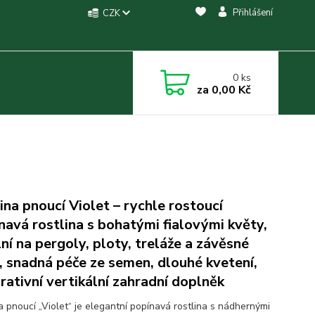
Přihlášení
CZK
0
ks
za
0,00 Kč
ina pnoucí Violet – rychle rostoucí
navá rostlina s bohatými fialovými květy,
lní na pergoly, ploty, treláže a závěsné
, snadná péče ze semen, dlouhé kvetení,
rativní vertikální zahradní doplněk
a pnoucí „Violet“ je elegantní popínavá rostlina s nádhernými