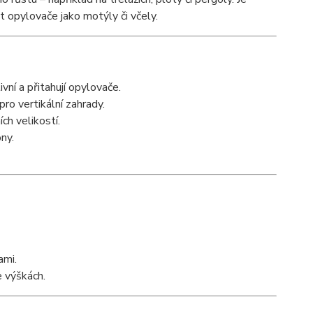
t opylovače jako motýly či včely.
vní a přitahují opylovače.
o vertikální zahrady.
ch velikostí.
ny.
ami.
e výškách.