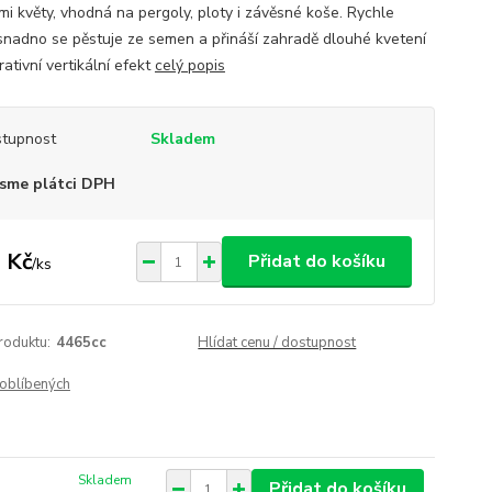
ými květy, vhodná na pergoly, ploty i závěsné koše. Rychle
 snadno se pěstuje ze semen a přináší zahradě dlouhé kvetení
ativní vertikální efekt
celý popis
tupnost
Skladem
sme plátci DPH
 Kč
Přidat do košíku
/
ks
roduktu:
4465cc
Hlídat cenu / dostupnost
oblíbených
Skladem
Přidat do košíku