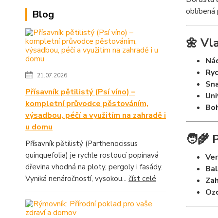
oblíbená 
Blog
🌼 Vl
Nád
Ryc
21.07.2026
Sna
Přísavník pětilistý (Psí víno) –
Uni
kompletní průvodce pěstováním,
Boh
výsadbou, péčí a využitím na zahradě i
u domu
🧑‍🌾 
Přísavník pětilistý (Parthenocissus
quinquefolia) je rychle rostoucí popínavá
Ver
dřevina vhodná na ploty, pergoly i fasády.
Bal
Vyniká nenáročností, vysokou...
číst celé
Zah
Ozd