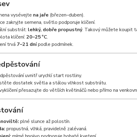
sev
ena vysévejte
na jaře
(březen–duben).
ce zakryjte semena, světlo podporuje klíčení.
ální substrát:
lehký, dobře propustný
. Takový můžete koupit t
lota klíčení:
20–25 °C
.
čení trvá
7–21 dní
podle podmínek.
edpěstování
dpěstování uvnitř urychlí start rostliny.
istěte dostatek světla a stálou vlhkost substrátu.
vyklíčení přesazujte do větších květináčů nebo přímo na venkovn
stování
noviště:
plné slunce až polostín.
a:
propustná, vlhká, pravidelně zalévaná.
jení:
mírné hnojivo podporuje bohaté kvetení.