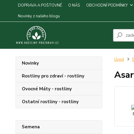
DOPRAVA A POŠTOVNÉ
O NÁS
OBCHODNÍ PODMÍNKY
Novinky z našeho blogu
Úvod
S
Novinky
Asar
Rostliny pro zdraví - rostliny
Ovocné Máty - rostliny
Ostatní rostliny - rostliny
Semena