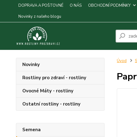
DOPRAVA A POŠTOVNÉ
O NÁS
OBCHODNÍ PODMÍNKY
Novinky z našeho blogu
Úvod
S
Novinky
Papr
Rostliny pro zdraví - rostliny
Ovocné Máty - rostliny
Ostatní rostliny - rostliny
Semena