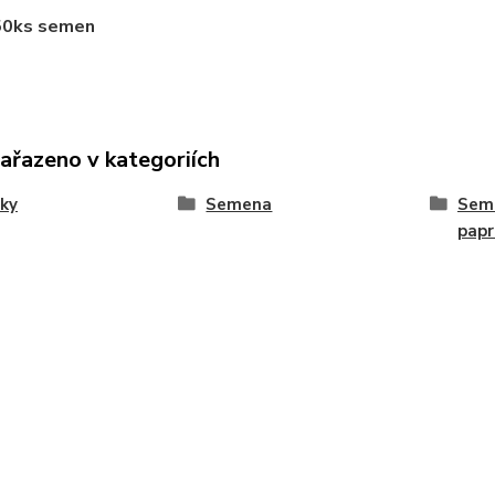
50ks semen
zařazeno v kategoriích
ky
Semena
Seme
papr