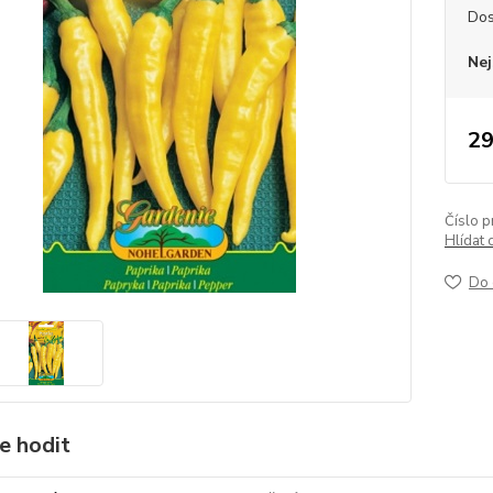
Dos
Nej
29
Číslo p
Hlídat 
Do 
e hodit