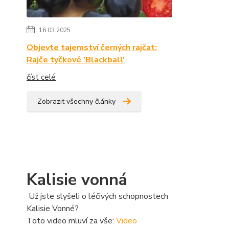
16.03.2025
Objevte tajemství černých rajčat:
Rajče tyčkové 'Blackball'
číst celé
Zobrazit všechny články
Kalisie vonná
Už jste slyšeli o léčivých schopnostech
Kalisie Vonné?
Toto video mluví za vše:
Video