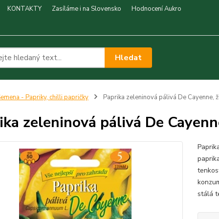
KONTAKTY
Zasíláme i na Slovensko
Hodnocení Aukro
Hledat
emena - Papriky, chilli papričky
Paprika zeleninová pálivá De Cayenne, ž
ika zeleninová pálivá De Cayenn
Paprik
paprik
tenkos
konzum
stálá t