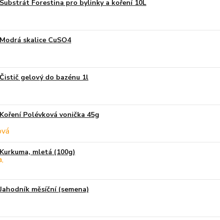
Substrát Forestina pro bylinky a koření 10L
Modrá skalice CuSO4
Čistič gelový do bazénu 1l
Koření Polévková vonička 45g
Kurkuma, mletá (100g)
Jahodník měsíční (semena)