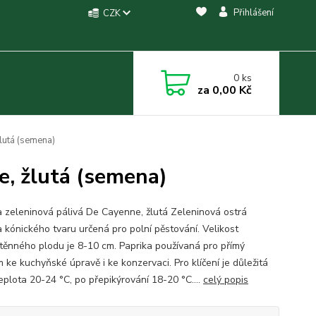
Přihlášení
CZK
0
ks
za
0,00 Kč
lutá (semena)
e, žlutá (semena)
a zeleninová pálivá De Cayenne, žlutá Zeleninová ostrá
a kónického tvaru určená pro polní pěstování. Velikost
těnného plodu je 8-10 cm. Paprika používaná pro přímý
 ke kuchyňské úpravě i ke konzervaci. Pro klíčení je důležitá
eplota 20-24 °C, po přepikýrování 18-20 °C....
celý popis