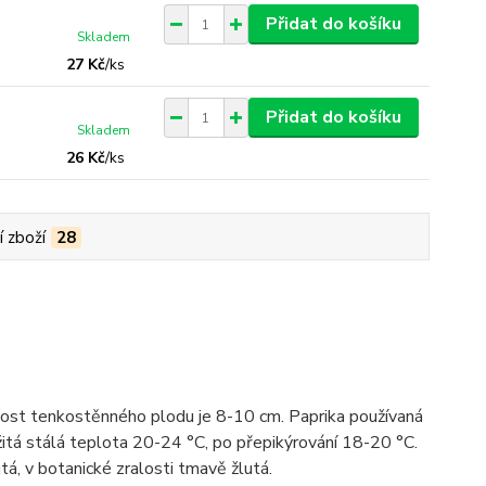
Přidat do košíku
Skladem
27 Kč
/
ks
Přidat do košíku
Skladem
26 Kč
/
ks
í zboží
28
ikost tenkostěnného plodu je 8-10 cm. Paprika používaná
žitá stálá teplota 20-24 °C, po přepikýrování 18-20 °C.
utá, v botanické zralosti tmavě žlutá.