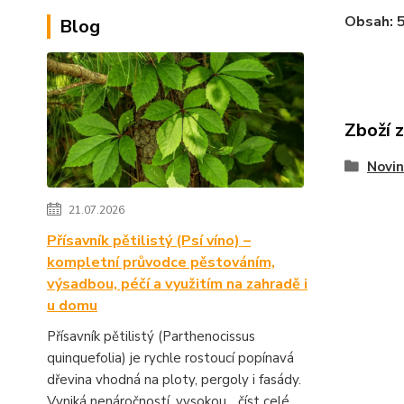
Obsah: 
Blog
Zboží 
Novin
21.07.2026
Přísavník pětilistý (Psí víno) –
kompletní průvodce pěstováním,
výsadbou, péčí a využitím na zahradě i
u domu
Přísavník pětilistý (Parthenocissus
quinquefolia) je rychle rostoucí popínavá
dřevina vhodná na ploty, pergoly i fasády.
Vyniká nenáročností, vysokou...
číst celé