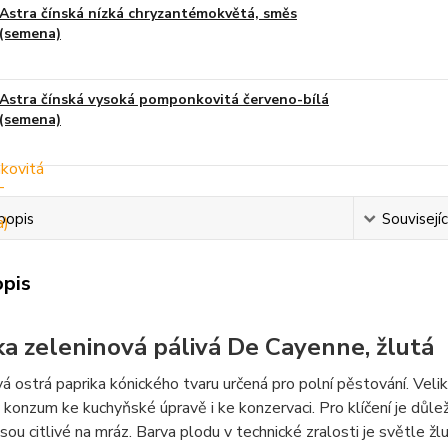
Astra čínská nízká chryzantémokvětá, směs
(semena)
Astra čínská vysoká pomponkovitá červeno-bílá
(semena)
popis
Souvisejíc
opis
ka zeleninová pálivá De Cayenne, žlutá
á ostrá paprika kónického tvaru určená pro polní pěstování. Vel
 konzum ke kuchyňské úpravě i ke konzervaci. Pro klíčení je důle
jsou citlivé na mráz. Barva plodu v technické zralosti je světle žl