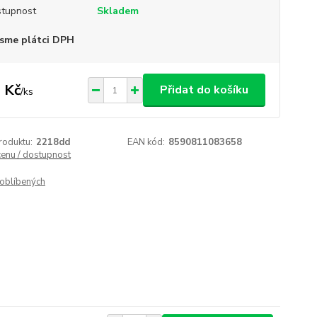
tupnost
Skladem
sme plátci DPH
 Kč
Přidat do košíku
/
ks
roduktu:
2218dd
EAN kód:
8590811083658
cenu / dostupnost
oblíbených