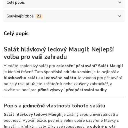
Celý popis
Související zboží
22
Celý popis
Salát hlávkový ledový Mauglí: Nejlepší
volba pro vaši zahradu
Hledáte spolehlivý salát pro
celoroční pěstování
?
Salát Mauglí
je ideální řešení! Tato španělská odrůda kombinuje to nejlepší z
hlávkového salátu
a
ledového salátu
. Je vhodná pro pěstování
po celý rok, ať už jste začátečník nebo zkušený zahrádkář, a
skvěle se hodí pro
přímé výsevy
i
předpěstování sadby
.
Popis a jedinečné vlastnosti tohoto salátu
Salát hlávkový ledový Mauglí
je známý svou univerzálností a
odolností. Vytváří těžké, pevné a velmi dobře uzavřené hlávky s
tmavšími, křehkými listy. Díky své robustnosti je
odolný proti