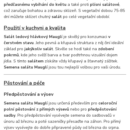
předčasnému vybíhání do květu
a také proti
plísni salátové
,
což zaručuje bohatou a zdravou sklizeň. S vegetační dobou 75-85
dní můžete sklízet chutný
salát
po celé vegetační období.
Použití v kuchyni a kvalita
Salát ledový hlávkový Mauglí
je skvělý pro konzumaci
v
čerstvém stavu
. Jeho pevná a křupavá struktura z něj činí ideální
základ pro
jakýkoliv salát
. Skvěle se hodí také na
zdobení
pokrmů
, kde jeho svěží barva a tvar podtrhnou vizuální dojem
jídla. S tímto
salátem
získáte vždy křupavý a šťavnatý zážitek.
Semena salátu Mauglí
jsou tou nejlepší volbou pro vaši úrodu.
Pěstování a péče
Předpěstování a výsev
Semena salátu Mauglí
jsou určená především pro
celoroční
polní pěstování z přímých výsevů
nebo pro
předpěstování
sadby
. Pro předpěstování vysévejte semena do sadbovačů v
únoru až březnu a poté sazeničky přesaďte na záhon. Pro přímý
výsev vysévejte do dobře připravené půdy od března do srpna.