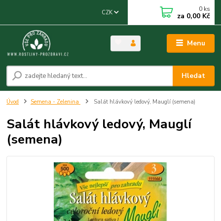
0
ks
CZK
za
0,00 Kč
Menu
Hledat
Úvod
Semena - Zelenina
Salát hlávkový ledový, Mauglí (semena)
Salát hlávkový ledový, Mauglí
(semena)