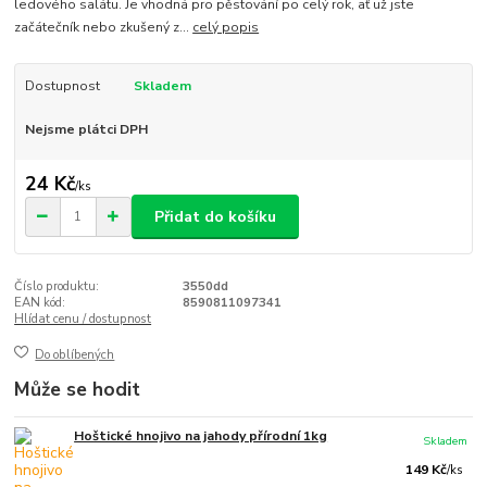
ledového salátu. Je vhodná pro pěstování po celý rok, ať už jste
začátečník nebo zkušený z...
celý popis
Dostupnost
Skladem
Nejsme plátci DPH
24 Kč
/
ks
Přidat do košíku
Číslo produktu:
3550dd
EAN kód:
8590811097341
Hlídat cenu / dostupnost
Do oblíbených
Může se hodit
Hoštické hnojivo na jahody přírodní 1kg
Skladem
149 Kč
/
ks