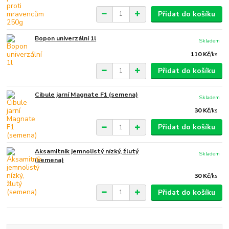
Přidat do košíku
Bopon univerzální 1l
Skladem
110 Kč
/
ks
Přidat do košíku
Cibule jarní Magnate F1 (semena)
Skladem
30 Kč
/
ks
Přidat do košíku
Aksamitník jemnolistý nízký, žlutý
Skladem
(semena)
30 Kč
/
ks
Přidat do košíku