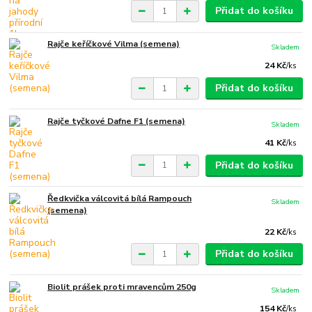
Přidat do košíku
Rajče keříčkové Vilma (semena)
Skladem
24 Kč
/
ks
Přidat do košíku
Rajče tyčkové Dafne F1 (semena)
Skladem
41 Kč
/
ks
Přidat do košíku
Ředkvička válcovitá bílá Rampouch
Skladem
(semena)
22 Kč
/
ks
Přidat do košíku
Biolit prášek proti mravencům 250g
Skladem
154 Kč
/
ks