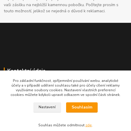
vaši zásilku na nejbližší kamennou pobočku. Počítejte prosím s
touto možností, jelikož se nejedná o důvod k reklamaci.
Kontaktní údaje
Pro základní funkčnost, zpříjemnění používání webu, analytické
704691325
účely a v případě udělení souhlasu také pro účely cílení reklamy
využíváme soubory cookies. Nastavení vlastních preferencí
cookies můžete kdykoli upravit odkazem ve spodní části stránek.
info@rostliny-prozdravi.cz
Souhlasím
Nastavení
Souhlas můžete odmítnout
zde
.
Vytvořeno na
Eshop-rychle.cz