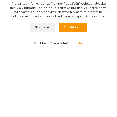
boxů
Pro základní funkčnost, zpříjemnění používání webu, analytické
účely a v případě udělení souhlasu také pro účely cílení reklamy
V případě plné kapacity výdejního boxu může dopravce doručit
využíváme soubory cookies. Nastavení vlastních preferencí
cookies můžete kdykoli upravit odkazem ve spodní části stránek.
vaši zásilku na nejbližší kamennou pobočku. Počítejte prosím s
touto možností, jelikož se nejedná o důvod k reklamaci.
Souhlasím
Nastavení
Souhlas můžete odmítnout
zde
.
Kontaktní údaje
704691325
info@rostliny-prozdravi.cz