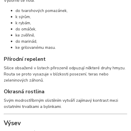
Výborně se hodí:
do tvarohových pomazánek,
k sýrům,
k rybám,
do omáček,
ke zvěřině,
do marinád,
ke grilovanému masu.
Přírodní repelent
Silice obsažené v listech přirozeně odpuzují některé druhy hmyzu.
Routa se proto vysazuje v blízkosti posezení, teras nebo
zeleninových záhonů.
Okrasná rostlina
Svým modrostříbrným olistěním vytváří zajímavý kontrast mezi
ostatními trvalkami a bylinkami.
Výsev