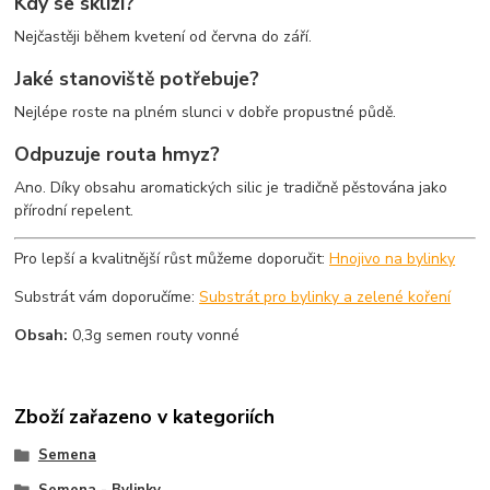
Kdy se sklízí?
Nejčastěji během kvetení od června do září.
Jaké stanoviště potřebuje?
Nejlépe roste na plném slunci v dobře propustné půdě.
Odpuzuje routa hmyz?
Ano. Díky obsahu aromatických silic je tradičně pěstována jako
přírodní repelent.
Pro lepší a kvalitnější růst můžeme doporučit:
Hnojivo na bylinky
Substrát vám doporučíme:
Substrát pro bylinky a zelené koření
Obsah:
0,3g semen routy vonné
Zboží zařazeno v kategoriích
Semena
Semena - Bylinky