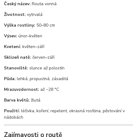
Český název:
Routa vonná
Životnost:
vytrvalá
Výška rostliny:
50–80 cm
Výsev:
únor–květen
Kvetení:
květen–září
Sklizeň natě:
červen–září
Stanoviště:
slunce až polostín
Půda:
lehká, propustná, zásaditá
Mrazuvzdornost:
až −28 °C
Barva květů:
žlutá
Použití:
léčivka, koření, repelent, okrasná rostlina, pěstování v
nádobách
Zajímavosti o routě