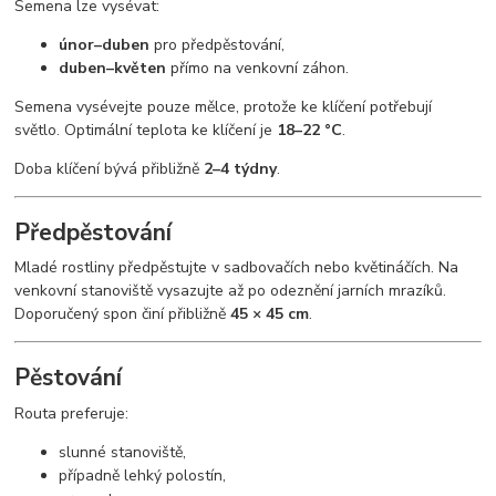
Semena lze vysévat:
únor–duben
pro předpěstování,
duben–květen
přímo na venkovní záhon.
Semena vysévejte pouze mělce, protože ke klíčení potřebují
světlo. Optimální teplota ke klíčení je
18–22 °C
.
Doba klíčení bývá přibližně
2–4 týdny
.
Předpěstování
Mladé rostliny předpěstujte v sadbovačích nebo květináčích. Na
venkovní stanoviště vysazujte až po odeznění jarních mrazíků.
Doporučený spon činí přibližně
45 × 45 cm
.
Pěstování
Routa preferuje:
slunné stanoviště,
případně lehký polostín,