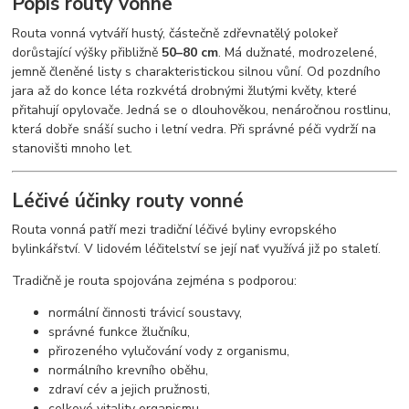
Popis routy vonné
Routa vonná vytváří hustý, částečně zdřevnatělý polokeř
dorůstající výšky přibližně
50–80 cm
. Má dužnaté, modrozelené,
jemně členěné listy s charakteristickou silnou vůní. Od pozdního
jara až do konce léta rozkvétá drobnými žlutými květy, které
přitahují opylovače. Jedná se o dlouhověkou, nenáročnou rostlinu,
která dobře snáší sucho i letní vedra. Při správné péči vydrží na
stanovišti mnoho let.
Léčivé účinky routy vonné
Routa vonná patří mezi tradiční léčivé byliny evropského
bylinkářství. V lidovém léčitelství se její nať využívá již po staletí.
Tradičně je routa spojována zejména s podporou:
normální činnosti trávicí soustavy,
správné funkce žlučníku,
přirozeného vylučování vody z organismu,
normálního krevního oběhu,
zdraví cév a jejich pružnosti,
celkové vitality organismu.