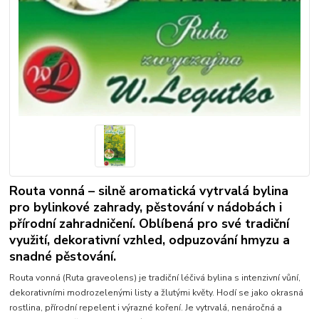
Routa vonná – silně aromatická vytrvalá bylina
pro bylinkové zahrady, pěstování v nádobách i
přírodní zahradničení. Oblíbená pro své tradiční
využití, dekorativní vzhled, odpuzování hmyzu a
snadné pěstování.
Routa vonná (Ruta graveolens) je tradiční léčivá bylina s intenzivní vůní,
dekorativními modrozelenými listy a žlutými květy. Hodí se jako okrasná
rostlina, přírodní repelent i výrazné koření. Je vytrvalá, nenáročná a