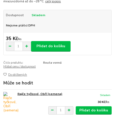
mrazuvzdorná až do −28 °C.
celý popis
Dostupnost
Skladem
Nejsme plátci DPH
35 Kč
/
ks
Přidat do košíku
Číslo produktu:
Routa vonná
Hlídat cenu / dostupnost
Do oblíbených
Může se hodit
Rajče tyčkové, Obří (semena)
Skladem
30 Kč
/
ks
Přidat do košíku