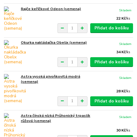
Rajče keříčkové Odeon (semena)
Skladem
22 Kč
/
ks
Přidat do košíku
Okurka nakládačka Obelix (semena)
Skladem
34 Kč
/
ks
Přidat do košíku
Astra vysoká pivoňkovitá modrá
Skladem
(semena)
28 Kč
/
ks
Přidat do košíku
Astra čínská nízká Průhonický trpaslík
Skladem
růžová (semena)
30 Kč
/
ks