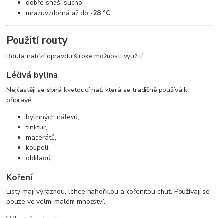
dobře snáší sucho
mrazuvzdorná až do
-28 °C
Použití routy
Routa nabízí opravdu široké možnosti využití.
Léčivá bylina
Nejčastěji se sbírá kvetoucí nať, která se tradičně používá k
přípravě:
bylinných nálevů,
tinktur,
macerátů,
koupelí,
obkladů.
Koření
Listy mají výraznou, lehce nahořklou a kořenitou chuť. Používají se
pouze ve velmi malém množství.