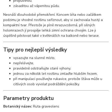
propustnou,
zásaditou až vápenitou půdu.
Nesnáší dlouhodobé přemokření. Koncem léta nebo začátkem
podzimu je vhodné rostlinu seříznout, aby si zachovala hustý a
kompaktní tvar. Přestože je plně mrazuvzdorná, při silných
holomrazech jí prospěje lehká zimní ochrana chvojím. Lze ji
úspěšně pěstovat také v květináčích na balkoně nebo terase.
Tipy pro nejlepší výsledky
vysazujte na slunné místo,
nepřelévejte,
pravidelně odstraňujte staré výhony,
jednou za několik let rostlinu zmlaďte hlubším řezem,
při manipulaci používejte rukavice, protože šťáva může u
citlivých osob vyvolat podráždění pokožky.
Parametry produktu
Botanický název:
Ruta graveolens