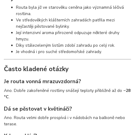
Routa byla již ve starověku ceněna jako významná léčivá
rostlina.
Ve středověkých klášterních zahradách patřila mezi
nejčastěji pěstované bylinky.
Její intenzivní aroma přirozeně odpuzuje některé druhy
hmyzu.
Díky stálezeleným listům zdobí zahradu po celý rok.
Je vhodná i pro suché středomořské zahrady.
Často kladené otázky
Je routa vonná mrazuvzdorná?
Ano. Dobře zakořeněné rostliny snášejí teploty přibližně až do
−28
°C
.
Dá se pěstovat v květináči?
Ano. Routa velmi dobře prospívá i v nádobách na balkoně nebo
terase.