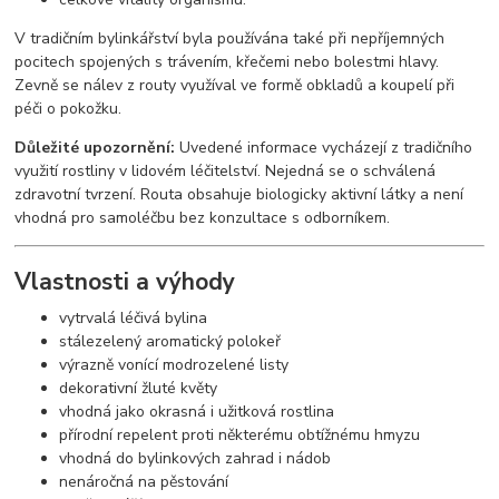
V tradičním bylinkářství byla používána také při nepříjemných
pocitech spojených s trávením, křečemi nebo bolestmi hlavy.
Zevně se nálev z routy využíval ve formě obkladů a koupelí při
péči o pokožku.
Důležité upozornění:
Uvedené informace vycházejí z tradičního
využití rostliny v lidovém léčitelství. Nejedná se o schválená
zdravotní tvrzení. Routa obsahuje biologicky aktivní látky a není
vhodná pro samoléčbu bez konzultace s odborníkem.
Vlastnosti a výhody
vytrvalá léčivá bylina
stálezelený aromatický polokeř
výrazně vonící modrozelené listy
dekorativní žluté květy
vhodná jako okrasná i užitková rostlina
přírodní repelent proti některému obtížnému hmyzu
vhodná do bylinkových zahrad i nádob
nenáročná na pěstování