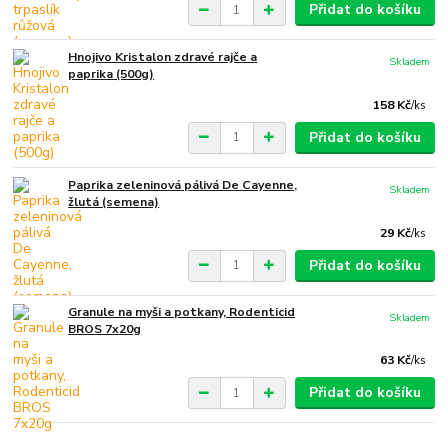
Přidat do košíku
Hnojivo Kristalon zdravé rajče a
Skladem
paprika (500g)
158 Kč
/
ks
Přidat do košíku
Paprika zeleninová pálivá De Cayenne,
Skladem
žlutá (semena)
29 Kč
/
ks
Přidat do košíku
Granule na myši a potkany, Rodenticid
Skladem
BROS 7x20g
63 Kč
/
ks
Přidat do košíku