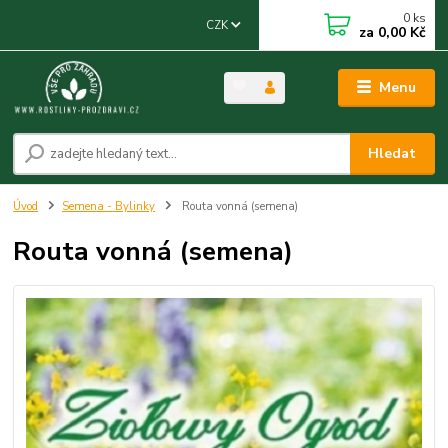
0
ks
CZK
za
0,00 Kč
Menu
Hledat
Úvod
Semena - Bylinky
Routa vonná (semena)
Routa vonná (semena)