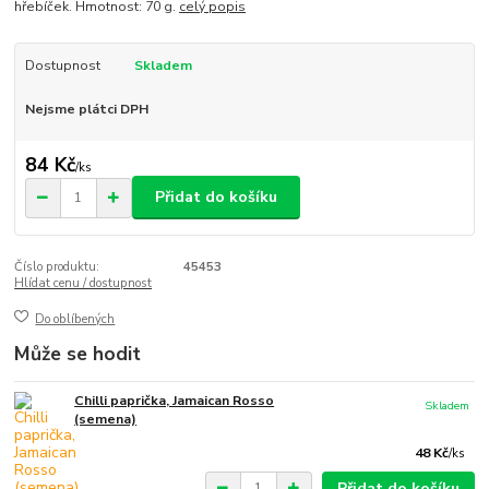
hřebíček. Hmotnost: 70 g.
celý popis
Dostupnost
Skladem
Nejsme plátci DPH
84 Kč
/
ks
Přidat do košíku
Číslo produktu:
45453
Hlídat cenu / dostupnost
Do oblíbených
Může se hodit
Chilli paprička, Jamaican Rosso
Skladem
(semena)
48 Kč
/
ks
Přidat do košíku