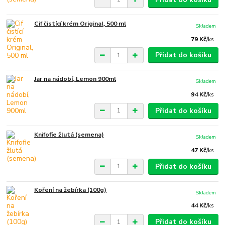
Cif čistící krém Original, 500 ml
Skladem
79 Kč
/
ks
Přidat do košíku
Jar na nádobí, Lemon 900ml
Skladem
94 Kč
/
ks
Přidat do košíku
Knifofie žlutá (semena)
Skladem
47 Kč
/
ks
Přidat do košíku
Koření na žebírka (100g)
Skladem
44 Kč
/
ks
Přidat do košíku