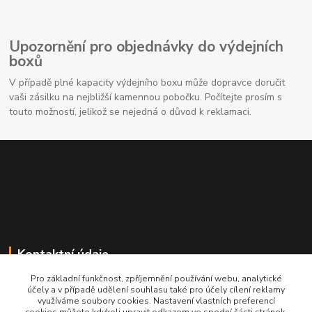
Upozornění pro objednávky do výdejních
boxů
V případě plné kapacity výdejního boxu může dopravce doručit
vaši zásilku na nejbližší kamennou pobočku. Počítejte prosím s
touto možností, jelikož se nejedná o důvod k reklamaci.
Kontaktní údaje
Pro základní funkčnost, zpříjemnění používání webu, analytické
704691325
účely a v případě udělení souhlasu také pro účely cílení reklamy
využíváme soubory cookies. Nastavení vlastních preferencí