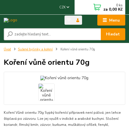
0
ks
CZK
za
0,00 Kč
Menu
Hledat
Úvod
Sušené bylinky a koření
Koření vůně orientu 70g
Koření vůně orientu 70g
Koření Vůně orientu 70g Sypký kořenící přípravek není pálivá, jen lehce
štiplavá po zázvoru. Lze jej využít v indické a arabské kuchyni. Složení:
koriandr, římský kmín, zázvor, kurkuma, muškátový oříšek, fenykl,