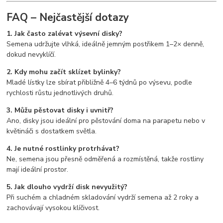
FAQ – Nejčastější dotazy
1. Jak často zalévat výsevní disky?
Semena udržujte vlhká, ideálně jemným postřikem 1–2× denně,
dokud nevyklíčí.
2. Kdy mohu začít sklízet bylinky?
Mladé lístky lze sbírat přibližně 4–6 týdnů po výsevu, podle
rychlosti růstu jednotlivých druhů.
3. Můžu pěstovat disky i uvnitř?
Ano, disky jsou ideální pro pěstování doma na parapetu nebo v
květináči s dostatkem světla.
4. Je nutné rostlinky protrhávat?
Ne, semena jsou přesně odměřená a rozmístěná, takže rostliny
mají ideální prostor.
5. Jak dlouho vydrží disk nevyužitý?
Při suchém a chladném skladování vydrží semena až 2 roky a
zachovávají vysokou klíčivost.