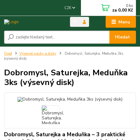
0
ks
CZK
za
0,00 Kč
Menu
Hledat
Úvod
Výsevné pásky a disky
Dobromysl, Saturejka, Meduňka 3ks
(výsevný disk)
Dobromysl, Saturejka, Meduňka
3ks (výsevný disk)
Dobromysl, Saturejka a Meduňka – 3 praktické