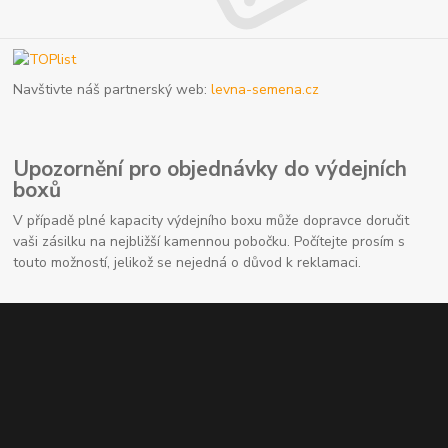
Navštivte náš partnerský web:
levna-semena.cz
Upozornění pro objednávky do výdejních
boxů
V případě plné kapacity výdejního boxu může dopravce doručit
vaši zásilku na nejbližší kamennou pobočku. Počítejte prosím s
touto možností, jelikož se nejedná o důvod k reklamaci.