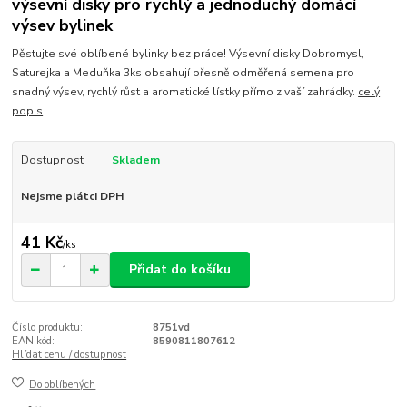
výsevní disky pro rychlý a jednoduchý domácí
výsev bylinek
Pěstujte své oblíbené bylinky bez práce! Výsevní disky Dobromysl,
Saturejka a Meduňka 3ks obsahují přesně odměřená semena pro
snadný výsev, rychlý růst a aromatické lístky přímo z vaší zahrádky.
celý
popis
Dostupnost
Skladem
Nejsme plátci DPH
41 Kč
/
ks
Přidat do košíku
Číslo produktu:
8751vd
EAN kód:
8590811807612
Hlídat cenu / dostupnost
Do oblíbených