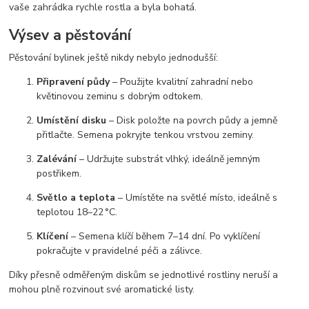
vaše zahrádka rychle rostla a byla bohatá.
Výsev a pěstování
Pěstování bylinek ještě nikdy nebylo jednodušší:
Připravení půdy
– Použijte kvalitní zahradní nebo
květinovou zeminu s dobrým odtokem.
Umístění disku
– Disk položte na povrch půdy a jemně
přitlačte. Semena pokryjte tenkou vrstvou zeminy.
Zalévání
– Udržujte substrát vlhký, ideálně jemným
postřikem.
Světlo a teplota
– Umístěte na světlé místo, ideálně s
teplotou 18–22 °C.
Klíčení
– Semena klíčí během 7–14 dní. Po vyklíčení
pokračujte v pravidelné péči a zálivce.
Díky přesně odměřeným diskům se jednotlivé rostliny neruší a
mohou plně rozvinout své aromatické listy.