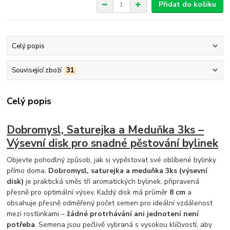
Přidat do košíku
Celý popis
Související zboží
31
Celý popis
Dobromysl, Saturejka a Meduňka 3ks –
Výsevní disk pro snadné pěstování bylinek
Objevte pohodlný způsob, jak si vypěstovat své oblíbené bylinky
přímo doma.
Dobromysl, saturejka a meduňka 3ks (výsevní
disk)
je praktická směs tří aromatických bylinek, připravená
přesně pro optimální výsev. Každý disk má průměr
8 cm
a
obsahuje přesně odměřený počet semen pro ideální vzdálenost
mezi rostlinkami –
žádné protrhávání ani jednotení není
potřeba
. Semena jsou pečlivě vybraná s vysokou klíčivostí, aby