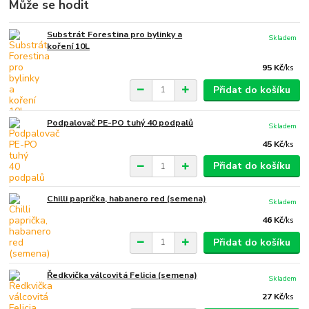
Může se hodit
Substrát Forestina pro bylinky a
Skladem
koření 10L
95 Kč
/
ks
Přidat do košíku
Podpalovač PE-PO tuhý 40 podpalů
Skladem
45 Kč
/
ks
Přidat do košíku
Chilli paprička, habanero red (semena)
Skladem
46 Kč
/
ks
Přidat do košíku
Ředkvička válcovitá Felicia (semena)
Skladem
27 Kč
/
ks