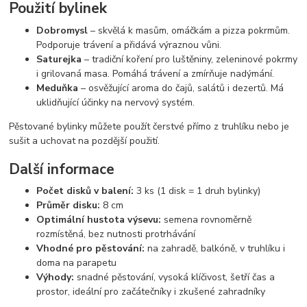
Použití bylinek
Dobromysl
– skvělá k masům, omáčkám a pizza pokrmům.
Podporuje trávení a přidává výraznou vůni.
Saturejka
– tradiční koření pro luštěniny, zeleninové pokrmy
i grilovaná masa. Pomáhá trávení a zmírňuje nadýmání.
Meduňka
– osvěžující aroma do čajů, salátů i dezertů. Má
uklidňující účinky na nervový systém.
Pěstované bylinky můžete použít čerstvé přímo z truhlíku nebo je
sušit a uchovat na pozdější použití.
Další informace
Počet disků v balení:
3 ks (1 disk = 1 druh bylinky)
Průměr disku:
8 cm
Optimální hustota výsevu:
semena rovnoměrně
rozmístěná, bez nutnosti protrhávání
Vhodné pro pěstování:
na zahradě, balkóně, v truhlíku i
doma na parapetu
Výhody:
snadné pěstování, vysoká klíčivost, šetří čas a
prostor, ideální pro začátečníky i zkušené zahradníky