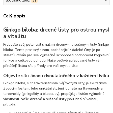
Související zboží
32
Celý popis
Ginkgo biloba: drcené listy pro ostrou mysl
a vitalitu
Probuďte svůj potenciál s našimi drcenými a sušenými listy Ginkgo
biloba. Tento prastarý strom, pocházející z daleké Číny, je po
staletí uctíván pro své výjimečné schopnosti podporovat kognitivní
funkce a celkovou pohodu. Naše pečlivě zpracované listy vám
přinášejí čistou sílu přírody pro vaši mysl a tělo.
Objevte sílu Jinanu dvoulaločného v každém lístku
Ginkgo biloba, s charakteristickými vějířovitými listy, je skutečným
živoucím fosilem. Jeho unikátní složení, bohaté na flavonoidy a
terpenoidy (ginkgolidy a bilobalidy), propůjčuje listům výjimečné
vlastnosti. Naše
drcené a sušené listy
jsou ideální volbou,
protože: