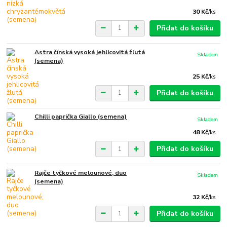
30 Kč
/
ks
Přidat do košíku
Astra čínská vysoká jehlicovitá žlutá
Skladem
(semena)
25 Kč
/
ks
Přidat do košíku
Chilli paprička Giallo (semena)
Skladem
48 Kč
/
ks
Přidat do košíku
Rajče tyčkové melounové, duo
Skladem
(semena)
32 Kč
/
ks
Přidat do košíku