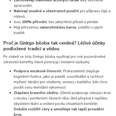
Zachovávají maximum účinných látek
díky šetrnému
zpracování.
Nabízejí snadné a všestranné použití
pro přípravu čajů a
nálevů.
Jsou
100% přírodní
, bez jakýchkoli přísad a plnidel.
Mají přirozenou
zelenohnědou barvu
, svědčící o jejich
kvalitě.
Proč je Ginkgo biloba tak ceněná? Léčivé účinky
podložené tradicí a vědou
Po staletí se listy Ginkgo biloba využívají pro své pozoruhodné
zdravotní benefity, které potvrzují i moderní výzkumy:
Podpora mozkové činnosti:
Prokazatelně zlepšuje
kognitivní funkce, jako je paměť, soustředění a rychlost
myšlení. Ideální pro studenty, seniory i každého, kdo chce
posílit svou mentální výkonnost.
Zlepšení krevního oběhu:
Účinně podporuje cirkulaci krve
v mozku i periferních částech těla, čímž přispívá k lepšímu
okysličení tkání a snížení pocitu chladných končetin.
Dokáže rozšířit cévy a umožňuje tak lepší proudění
krve.