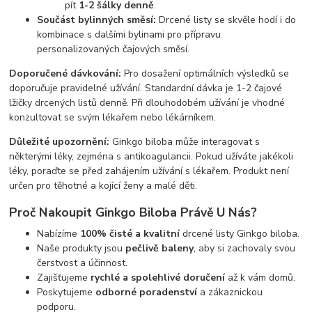
pít
1-2 šálky denně
.
Součást bylinných směsí:
Drcené listy se skvěle hodí i do
kombinace s dalšími bylinami pro přípravu
personalizovaných čajových směsí.
Doporučené dávkování:
Pro dosažení optimálních výsledků se
doporučuje pravidelné užívání. Standardní dávka je 1-2 čajové
lžičky drcených listů denně. Při dlouhodobém užívání je vhodné
konzultovat se svým lékařem nebo lékárníkem.
Důležité upozornění:
Ginkgo biloba může interagovat s
některými léky, zejména s antikoagulancii. Pokud užíváte jakékoli
léky, poraďte se před zahájením užívání s lékařem. Produkt není
určen pro těhotné a kojící ženy a malé děti.
Proč Nakoupit Ginkgo Biloba Právě U Nás?
Nabízíme
100% čisté a kvalitní
drcené listy Ginkgo biloba.
Naše produkty jsou
pečlivě baleny
, aby si zachovaly svou
čerstvost a účinnost.
Zajišťujeme
rychlé a spolehlivé doručení
až k vám domů.
Poskytujeme
odborné poradenství
a zákaznickou
podporu.