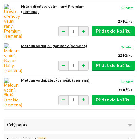
Hrách dřeňový velmi raný Premium
Skladem
(semena)
27 Kč
/
ks
Přidat do košíku
Meloun vodní, Sugar Baby (semena)
Skladem
22 Kč
/
ks
Přidat do košíku
Meloun vodní, žlutý Jánošík (semena)
Skladem
31 Kč
/
ks
Přidat do košíku
Celý popis