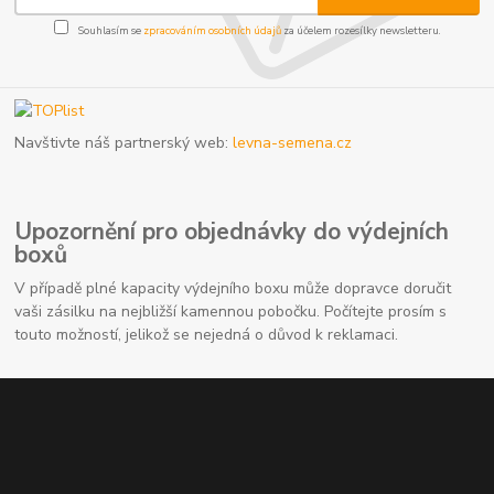
Souhlasím se
zpracováním osobních údajů
za účelem rozesílky newsletteru.
Navštivte náš partnerský web:
levna-semena.cz
Upozornění pro objednávky do výdejních
boxů
V případě plné kapacity výdejního boxu může dopravce doručit
vaši zásilku na nejbližší kamennou pobočku. Počítejte prosím s
touto možností, jelikož se nejedná o důvod k reklamaci.