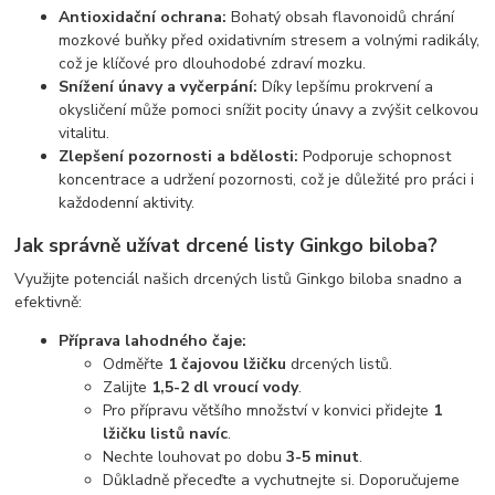
Antioxidační ochrana:
Bohatý obsah flavonoidů chrání
mozkové buňky před oxidativním stresem a volnými radikály,
což je klíčové pro dlouhodobé zdraví mozku.
Snížení únavy a vyčerpání:
Díky lepšímu prokrvení a
okysličení může pomoci snížit pocity únavy a zvýšit celkovou
vitalitu.
Zlepšení pozornosti a bdělosti:
Podporuje schopnost
koncentrace a udržení pozornosti, což je důležité pro práci i
každodenní aktivity.
Jak správně užívat drcené listy Ginkgo biloba?
Využijte potenciál našich drcených listů Ginkgo biloba snadno a
efektivně:
Příprava lahodného čaje:
Odměřte
1 čajovou lžičku
drcených listů.
Zalijte
1,5-2 dl vroucí vody
.
Pro přípravu většího množství v konvici přidejte
1
lžičku listů navíc
.
Nechte louhovat po dobu
3-5 minut
.
Důkladně přeceďte a vychutnejte si. Doporučujeme