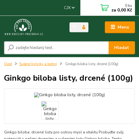
0
ks
CZK
za
0,00 Kč
Menu
Hledat
Úvod
Sušené bylinky a koření
Ginkgo biloba listy, drcené (100g)
Ginkgo biloba listy, drcené (100g)
Ginkgo biloba: drcené listy pro ostrou mysl a vitalitu Probuďte svůj
potenciál s našimi drcenými a sušenými listy Ginkgo biloba. Tento