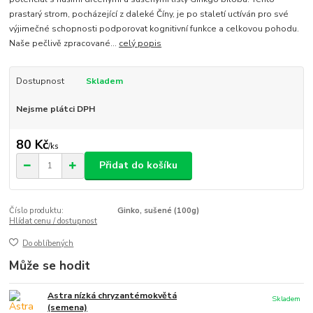
prastarý strom, pocházející z daleké Číny, je po staletí uctíván pro své
výjimečné schopnosti podporovat kognitivní funkce a celkovou pohodu.
Naše pečlivě zpracované...
celý popis
Dostupnost
Skladem
Nejsme plátci DPH
80 Kč
/
ks
Přidat do košíku
Číslo produktu:
Ginko, sušené (100g)
Hlídat cenu / dostupnost
Do oblíbených
Může se hodit
Astra nízká chryzantémokvětá
Skladem
(semena)