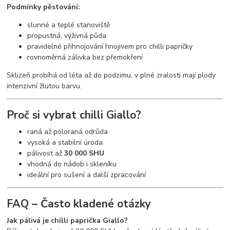
Podmínky pěstování:
slunné a teplé stanoviště
propustná, výživná půda
pravidelné přihnojování hnojivem pro chilli papričky
rovnoměrná zálivka bez přemokření
Sklizeň probíhá od léta až do podzimu, v plné zralosti mají plody
intenzivní žlutou barvu.
Proč si vybrat chilli Giallo?
raná až poloraná odrůda
vysoká a stabilní úroda
pálivost až
30 000 SHU
vhodná do nádob i skleníku
ideální pro sušení a další zpracování
FAQ – Často kladené otázky
Jak pálivá je chilli paprička Giallo?