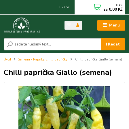
0
ks
CZK
za
0,00 Kč
Menu
Hledat
Úvod
Semena - Papriky, chilli papričky
Chilli paprička Giallo (semena)
Chilli paprička Giallo (semena)