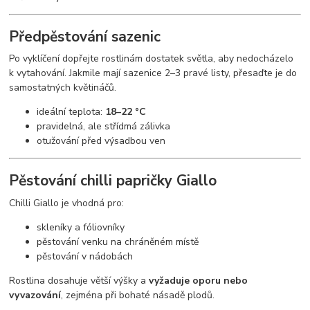
Předpěstování sazenic
Po vyklíčení dopřejte rostlinám dostatek světla, aby nedocházelo
k vytahování. Jakmile mají sazenice 2–3 pravé listy, přesaďte je do
samostatných květináčů.
ideální teplota:
18–22 °C
pravidelná, ale střídmá zálivka
otužování před výsadbou ven
Pěstování chilli papričky Giallo
Chilli Giallo je vhodná pro:
skleníky a fóliovníky
pěstování venku na chráněném místě
pěstování v nádobách
Rostlina dosahuje větší výšky a
vyžaduje oporu nebo
vyvazování
, zejména při bohaté násadě plodů.