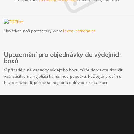
Souhlasím se
zpracováním osobních údajů
za účelem rozesílky newsletteru.
Navštivte náš partnerský web:
levna-semena.cz
Upozornění pro objednávky do výdejních
boxů
V případě plné kapacity výdejního boxu může dopravce doručit
vaši zásilku na nejbližší kamennou pobočku. Počítejte prosím s
touto možností, jelikož se nejedná o důvod k reklamaci.