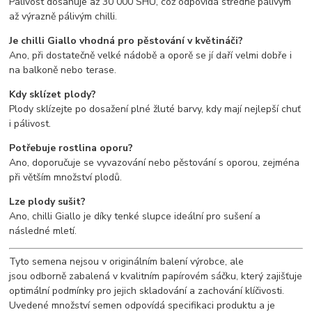
Pálivost dosahuje až 30 000 SHU, což odpovídá středně pálivým
až výrazně pálivým chilli.
Je chilli Giallo vhodná pro pěstování v květináči?
Ano, při dostatečně velké nádobě a oporě se jí daří velmi dobře i
na balkoně nebo terase.
Kdy sklízet plody?
Plody sklízejte po dosažení plné žluté barvy, kdy mají nejlepší chuť
i pálivost.
Potřebuje rostlina oporu?
Ano, doporučuje se vyvazování nebo pěstování s oporou, zejména
při větším množství plodů.
Lze plody sušit?
Ano, chilli Giallo je díky tenké slupce ideální pro sušení a
následné mletí.
Tyto semena nejsou v originálním balení výrobce, ale
jsou odborně zabalená v kvalitním papírovém sáčku, který zajišťuje
optimální podmínky pro jejich skladování a zachování klíčivosti.
Uvedené množství semen odpovídá specifikaci produktu a je