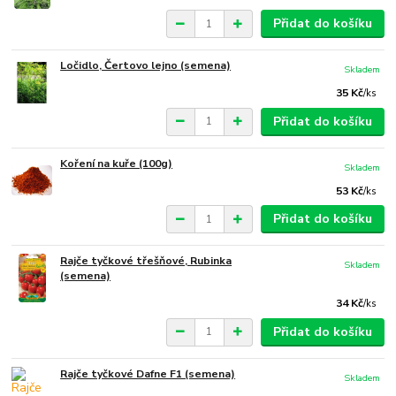
Přidat do košíku
Ločidlo, Čertovo lejno (semena)
Skladem
35 Kč
/
ks
Přidat do košíku
Koření na kuře (100g)
Skladem
53 Kč
/
ks
Přidat do košíku
Rajče tyčkové třešňové, Rubinka
Skladem
(semena)
34 Kč
/
ks
Přidat do košíku
Rajče tyčkové Dafne F1 (semena)
Skladem