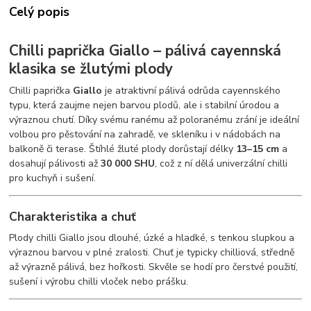
Celý popis
Chilli paprička Giallo – pálivá cayennská
klasika se žlutými plody
Chilli paprička
Giallo
je atraktivní pálivá odrůda cayennského
typu, která zaujme nejen barvou plodů, ale i stabilní úrodou a
výraznou chutí. Díky svému ranému až poloranému zrání je ideální
volbou pro pěstování na zahradě, ve skleníku i v nádobách na
balkoně či terase. Štíhlé žluté plody dorůstají délky
13–15 cm
a
dosahují pálivosti až
30 000 SHU
, což z ní dělá univerzální chilli
pro kuchyň i sušení.
Charakteristika a chuť
Plody chilli Giallo jsou dlouhé, úzké a hladké, s tenkou slupkou a
výraznou barvou v plné zralosti. Chuť je typicky chilliová, středně
až výrazně pálivá, bez hořkosti. Skvěle se hodí pro čerstvé použití,
sušení i výrobu chilli vloček nebo prášku.