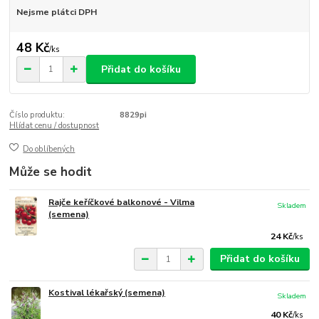
Nejsme plátci DPH
48 Kč
/
ks
Přidat do košíku
Číslo produktu:
8829pi
Hlídat cenu / dostupnost
Do oblíbených
Může se hodit
Rajče keříčkové balkonové - Vilma
Skladem
(semena)
24 Kč
/
ks
Přidat do košíku
Kostival lékařský (semena)
Skladem
40 Kč
/
ks