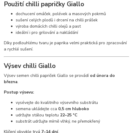
Použití chilli papričky Giallo
dochucení omáček, polévek a masových pokrmů
sušení celých plodů i drcení na chilli prášek
výroba domácích chilli olejů a past
ideální i pro grilování a nakládání
Díky podlouhlému tvaru je paprika velmi praktická pro zpracování
a rychlé sušení.
Výsev chilli Giallo
Výsev semen chilli papriček Giallo se provádí
od února do
března
.
Postup výsevu:
vysévejte do kvalitního výsevního substrátu
semena ukládejte cca
0,5 cm hluboko
udržujte stálou teplotu
22–25 °C
substrát udržujte mírně vlhký, ne přemokřený
Klíčení obvykle trvá
7–14 dní
.