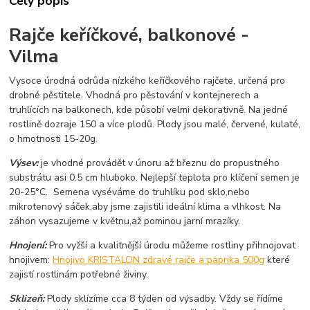
Celý popis
Rajče keříčkové, balkonové -
Vilma
Vysoce úrodná odrůda nízkého keříčkového rajčete, určená pro
drobné pěstitele. Vhodná pro pěstování v kontejnerech a
truhlících na balkonech, kde působí velmi dekorativně. Na jedné
rostlině dozraje 150 a více plodů. Plody jsou malé, červené, kulaté,
o hmotnosti 15-20g.
Výsev:
je vhodné provádět v únoru až březnu do propustného
substrátu asi 0.5 cm hluboko. Nejlepší teplota pro klíčení semen je
20-25°C. Semena vyséváme do truhlíku pod sklo,nebo
mikrotenový sáček,aby jsme zajistili ideální klima a vlhkost. Na
záhon vysazujeme v květnu,až pominou jarní mrazíky.
Hnojení:
Pro vyžší a kvalitnější úrodu můžeme rostliny přihnojovat
hnojivem:
Hnojivo KRISTALON zdravé rajče a paprika 500g
které
zajistí rostlinám potřebné živiny.
Sklizeň:
Plody sklízíme cca 8 týden od výsadby. Vždy se řídíme