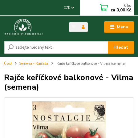
0
ks
CZK
za
0,00 Kč
Menu
Hledat
Úvod
Semena - Rajčata
Rajče keříčkové balkonové - Vilma (semena)
Rajče keříčkové balkonové - Vilma
(semena)