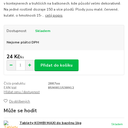
v kontejnerech a truhlících na balkonech, kde působí velmi dekorativně.
Na jedné rostlině dozraje 150 a více plodů. Plody jsou malé, červené,
kulaté, o hmotnosti 15-...
celý popis
Dostupnost
Skladem
Nejsme plátci DPH
24 Kč
/
ks
Přidat do košíku
Číslo produktu:
2667oo
EAN kód:
8590811538912
Hlídat cenu / dostupnost
Do oblíbených
Může se hodit
Tablety KOMBI MAXI do bazénu 1kg
Skladem