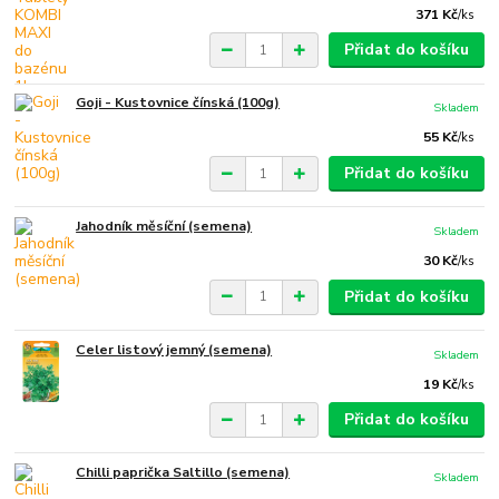
371 Kč
/
ks
Přidat do košíku
Goji - Kustovnice čínská (100g)
Skladem
55 Kč
/
ks
Přidat do košíku
Jahodník měsíční (semena)
Skladem
30 Kč
/
ks
Přidat do košíku
Celer listový jemný (semena)
Skladem
19 Kč
/
ks
Přidat do košíku
Chilli paprička Saltillo (semena)
Skladem