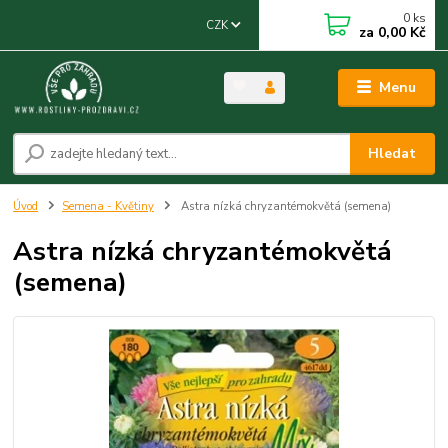
0
ks
CZK
za
0,00 Kč
Menu
Hledat
Úvod
Semena - Květiny
Astra nízká chryzantémokvětá (semena)
Astra nízká chryzantémokvětá
(semena)