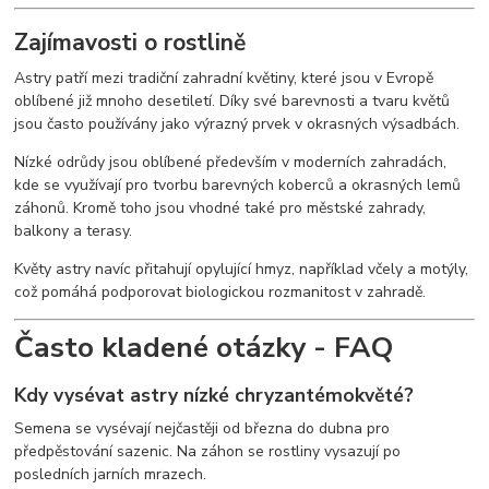
Zajímavosti o rostlině
Astry patří mezi tradiční zahradní květiny, které jsou v Evropě
oblíbené již mnoho desetiletí. Díky své barevnosti a tvaru květů
jsou často používány jako výrazný prvek v okrasných výsadbách.
Nízké odrůdy jsou oblíbené především v moderních zahradách,
kde se využívají pro tvorbu barevných koberců a okrasných lemů
záhonů. Kromě toho jsou vhodné také pro městské zahrady,
balkony a terasy.
Květy astry navíc přitahují opylující hmyz, například včely a motýly,
což pomáhá podporovat biologickou rozmanitost v zahradě.
Často kladené otázky - FAQ
Kdy vysévat astry nízké chryzantémokvěté?
Semena se vysévají nejčastěji od března do dubna pro
předpěstování sazenic. Na záhon se rostliny vysazují po
posledních jarních mrazech.