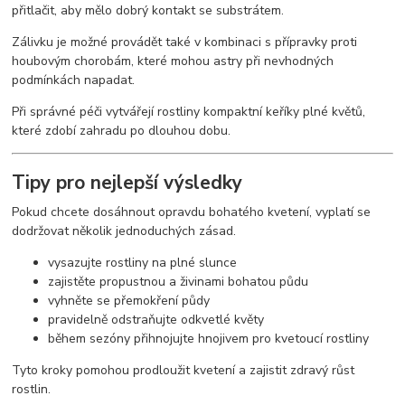
přitlačit, aby mělo dobrý kontakt se substrátem.
Zálivku je možné provádět také v kombinaci s přípravky proti
houbovým chorobám, které mohou astry při nevhodných
podmínkách napadat.
Při správné péči vytvářejí rostliny kompaktní keříky plné květů,
které zdobí zahradu po dlouhou dobu.
Tipy pro nejlepší výsledky
Pokud chcete dosáhnout opravdu bohatého kvetení, vyplatí se
dodržovat několik jednoduchých zásad.
vysazujte rostliny na plné slunce
zajistěte propustnou a živinami bohatou půdu
vyhněte se přemokření půdy
pravidelně odstraňujte odkvetlé květy
během sezóny přihnojujte hnojivem pro kvetoucí rostliny
Tyto kroky pomohou prodloužit kvetení a zajistit zdravý růst
rostlin.