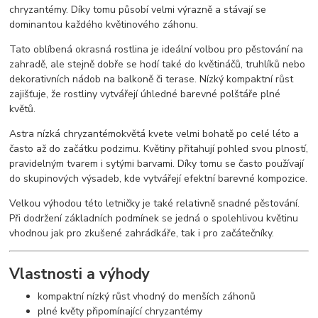
chryzantémy. Díky tomu působí velmi výrazně a stávají se
dominantou každého květinového záhonu.
Tato oblíbená okrasná rostlina je ideální volbou pro pěstování na
zahradě, ale stejně dobře se hodí také do květináčů, truhlíků nebo
dekorativních nádob na balkoně či terase. Nízký kompaktní růst
zajišťuje, že rostliny vytvářejí úhledné barevné polštáře plné
květů.
Astra nízká chryzantémokvětá kvete velmi bohatě po celé léto a
často až do začátku podzimu. Květiny přitahují pohled svou plností,
pravidelným tvarem i sytými barvami. Díky tomu se často používají
do skupinových výsadeb, kde vytvářejí efektní barevné kompozice.
Velkou výhodou této letničky je také relativně snadné pěstování.
Při dodržení základních podmínek se jedná o spolehlivou květinu
vhodnou jak pro zkušené zahrádkáře, tak i pro začátečníky.
Vlastnosti a výhody
kompaktní nízký růst vhodný do menších záhonů
plné květy připomínající chryzantémy