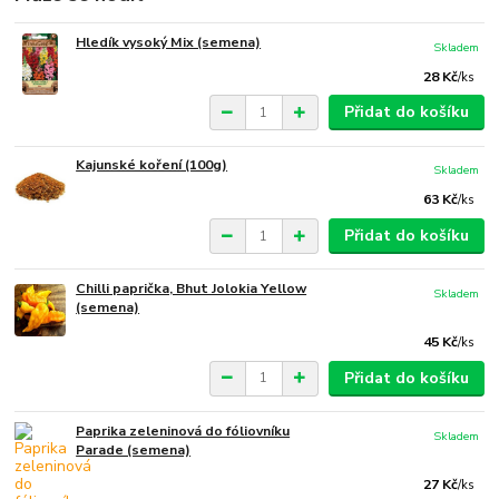
Hledík vysoký Mix (semena)
Skladem
28 Kč
/
ks
Přidat do košíku
Kajunské koření (100g)
Skladem
63 Kč
/
ks
Přidat do košíku
Chilli paprička, Bhut Jolokia Yellow
Skladem
(semena)
45 Kč
/
ks
Přidat do košíku
Paprika zeleninová do fóliovníku
Skladem
Parade (semena)
27 Kč
/
ks