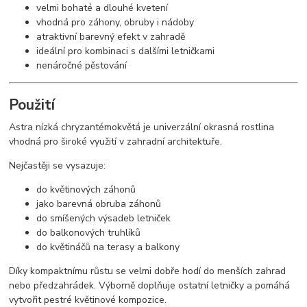
velmi bohaté a dlouhé kvetení
vhodná pro záhony, obruby i nádoby
atraktivní barevný efekt v zahradě
ideální pro kombinaci s dalšími letničkami
nenáročné pěstování
Použití
Astra nízká chryzantémokvětá je univerzální okrasná rostlina
vhodná pro široké využití v zahradní architektuře.
Nejčastěji se vysazuje:
do květinových záhonů
jako barevná obruba záhonů
do smíšených výsadeb letniček
do balkonových truhlíků
do květináčů na terasy a balkony
Díky kompaktnímu růstu se velmi dobře hodí do menších zahrad
nebo předzahrádek. Výborně doplňuje ostatní letničky a pomáhá
vytvořit pestré květinové kompozice.