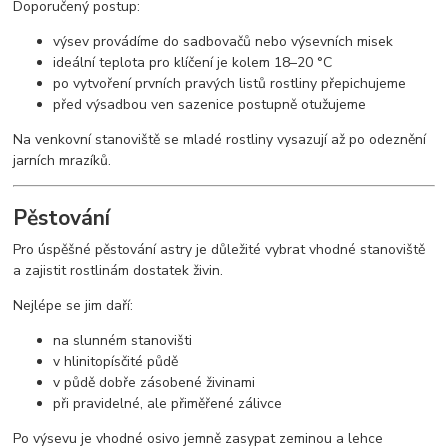
Doporučený postup:
výsev provádíme do sadbovačů nebo výsevních misek
ideální teplota pro klíčení je kolem 18–20 °C
po vytvoření prvních pravých listů rostliny přepichujeme
před výsadbou ven sazenice postupně otužujeme
Na venkovní stanoviště se mladé rostliny vysazují až po odeznění
jarních mrazíků.
Pěstování
Pro úspěšné pěstování astry je důležité vybrat vhodné stanoviště
a zajistit rostlinám dostatek živin.
Nejlépe se jim daří:
na slunném stanovišti
v hlinitopísčité půdě
v půdě dobře zásobené živinami
při pravidelné, ale přiměřené zálivce
Po výsevu je vhodné osivo jemně zasypat zeminou a lehce