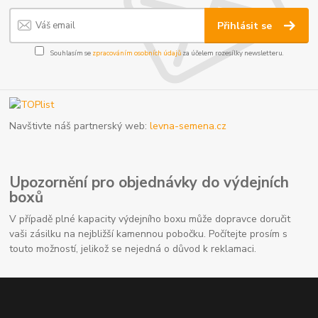
Přihlásit se
Souhlasím se
zpracováním osobních údajů
za účelem rozesílky newsletteru.
Navštivte náš partnerský web:
levna-semena.cz
Upozornění pro objednávky do výdejních
boxů
V případě plné kapacity výdejního boxu může dopravce doručit
vaši zásilku na nejbližší kamennou pobočku. Počítejte prosím s
touto možností, jelikož se nejedná o důvod k reklamaci.