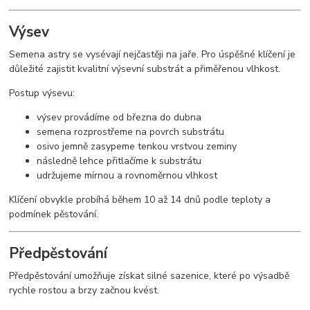
Výsev
Semena astry se vysévají nejčastěji na jaře. Pro úspěšné klíčení je
důležité zajistit kvalitní výsevní substrát a přiměřenou vlhkost.
Postup výsevu:
výsev provádíme od března do dubna
semena rozprostřeme na povrch substrátu
osivo jemně zasypeme tenkou vrstvou zeminy
následně lehce přitlačíme k substrátu
udržujeme mírnou a rovnoměrnou vlhkost
Klíčení obvykle probíhá během 10 až 14 dnů podle teploty a
podmínek pěstování.
Předpěstování
Předpěstování umožňuje získat silné sazenice, které po výsadbě
rychle rostou a brzy začnou kvést.