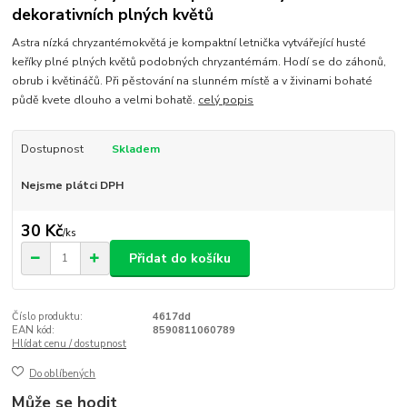
dekorativních plných květů
Astra nízká chryzantémokvětá je kompaktní letnička vytvářející husté
keříky plné plných květů podobných chryzantémám. Hodí se do záhonů,
obrub i květináčů. Při pěstování na slunném místě a v živinami bohaté
půdě kvete dlouho a velmi bohatě.
celý popis
Dostupnost
Skladem
Nejsme plátci DPH
30 Kč
/
ks
Přidat do košíku
Číslo produktu:
4617dd
EAN kód:
8590811060789
Hlídat cenu / dostupnost
Do oblíbených
Může se hodit