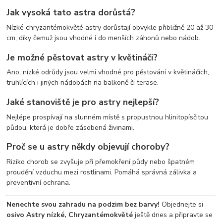
Jak vysoká tato astra dorůstá?
Nízké chryzantémokvěté astry dorůstají obvykle přibližně 20 až 30
cm, díky čemuž jsou vhodné i do menších záhonů nebo nádob.
Je možné pěstovat astry v květináči?
Ano, nízké odrůdy jsou velmi vhodné pro pěstování v květináčích,
truhlících i jiných nádobách na balkoně či terase.
Jaké stanoviště je pro astry nejlepší?
Nejlépe prospívají na slunném místě s propustnou hlinitopísčitou
půdou, která je dobře zásobená živinami.
Proč se u astry někdy objevují choroby?
Riziko chorob se zvyšuje při přemokření půdy nebo špatném
proudění vzduchu mezi rostlinami. Pomáhá správná zálivka a
preventivní ochrana.
Nenechte svou zahradu na podzim bez barvy!
Objednejte si
osivo Astry nízké, Chryzantémokvěté
ještě dnes a připravte se