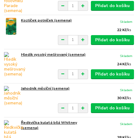
Přidat do košíku
Kozlíček polníček (semena)
Skladem
22 Kč
/
ks
Přidat do košíku
Hledík vysoký melírovaný (semena)
Skladem
24 Kč
/
ks
Přidat do košíku
Jahodník měsíční (semena)
Skladem
30 Kč
/
ks
Přidat do košíku
Ředkvička kulatá bílá Whitney
Skladem
(semena)
28 Kč
/
ks