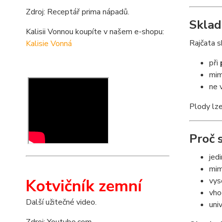
Zdroj: Receptář prima nápadů.
Sklad
Kalisii Vonnou koupíte v našem e-shopu:
Rajčata s
Kalisie Vonná
při
mim
ne v
Plody lz
Proč 
jed
mim
Kotvičník zemní
vys
vho
Další užitečné video.
univ