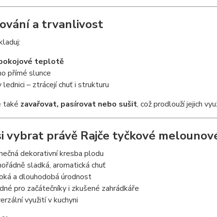
ování a trvanlivost
kladuj:
pokojové teplotě
o přímé slunce
 lednici – ztrácejí chuť i strukturu
e také
zavařovat, pasírovat nebo sušit
, což prodlouží jejich vyu
si vybrat právě Rajče tyčkové melounov
inečná dekorativní kresba plodu
ořádně sladká, aromatická chuť
oká a dlouhodobá úrodnost
dné pro začátečníky i zkušené zahrádkáře
erzální využití v kuchyni