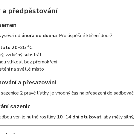
 a předpěstování
semen
 vysévá od
února do dubna
. Pro úspěšné klíčení dodrž:
lotu 20–25 °C
ký, vzdušný substrát
nou vlhkost bez přemokření
stění na světlé místo
hování a přesazování
 sazenice 2 pravé lístky, je vhodný čas na přesazení do sadbovačů
ání sazenic
dbou ven je nutné rostliny
10–14 dní otužovat
, aby měly silný