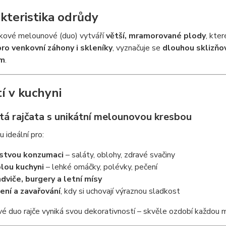
kteristika odrůdy
čkové melounové (duo) vytváří
větší, mramorované plody
, kte
ro venkovní záhony i skleníky
, vyznačuje se
dlouhou sklizňo
ám
.
tí v kuchyni
tá rajčata s unikátní melounovou kresbou
u ideální pro:
stvou konzumaci
– saláty, oblohy, zdravé svačiny
lou kuchyni
– lehké omáčky, polévky, pečení
dviče, burgery a letní mísy
ení a zavařování
, kdy si uchovají výraznou sladkost
 duo rajče vyniká svou dekorativností – skvěle ozdobí každou mo