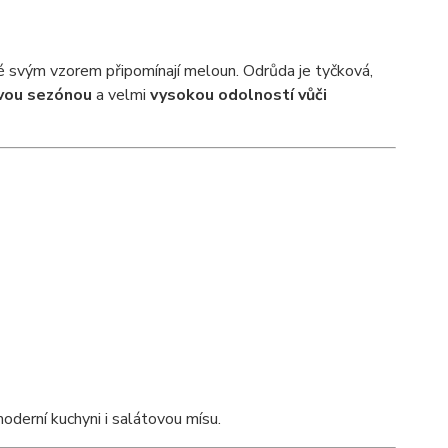
ré svým vzorem připomínají meloun. Odrůda je tyčková,
vou sezónou
a velmi
vysokou odolností vůči
derní kuchyni i salátovou mísu.