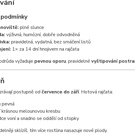
vání
í podmínky
noviště:
plné slunce
a:
výživná, humózní, dobře odvodněná
ivka:
pravidelná, vydatná, bez smáčení listů
jení:
1× za 14 dní hnojivem na rajčata
odrůda vyžaduje
pevnou oporu
, pravidelné
vyštipování postra
eň
zrávají postupně od
července do září
. Hotová rajčata:
u pevná
í krásnou melounovou kresbu
dce voní a snadno se oddělí od stopky
delněji sklízíš, tím více rostlina nasazuje nové plody.