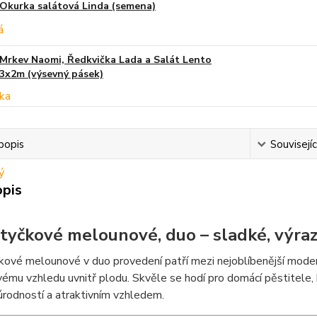
Okurka salátová Linda (semena)
Mrkev Naomi, Ředkvička Lada a Salát Lento
3x2m (výsevný pásek)
popis
Souvisejíc
opis
 tyčkové melounové, duo – sladké, výra
kové melounové v duo provedení patří mezi nejoblíbenější moder
mu vzhledu uvnitř plodu. Skvěle se hodí pro domácí pěstitele, kt
rodností a atraktivním vzhledem.