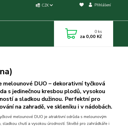
Přihlášení
CZK
0
ks
za
0,00 Kč
na)
e melounové DUO – dekorativní tyčková
da s jedinečnou kresbou plodů, vysokou
ností a sladkou dužinou. Perfektní pro
ování na zahradě, ve skleníku i v nádobách.
tyčkové melounové DUO je atraktivní odrůda s melounovým
, sladkou chutí a vysokou úrodností. Skvělé pro zahrádkáře i