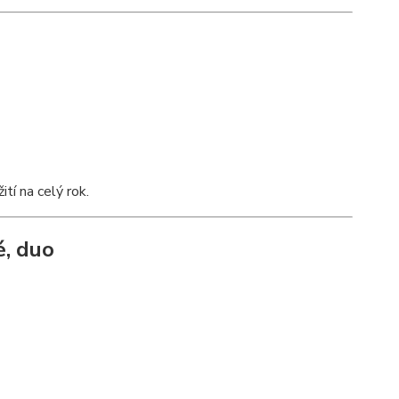
žití na celý rok.
é, duo