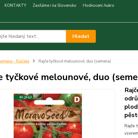
KONTAKTY
Zasíláme i na Slovensko
Hodnocení Aukro
Hledat
emena - Rajčata
Rajče tyčkové melounové, duo (semena)
e tyčkové melounové, duo (seme
Rajč
odrů
plod
pěst
Rajče 
vzorem