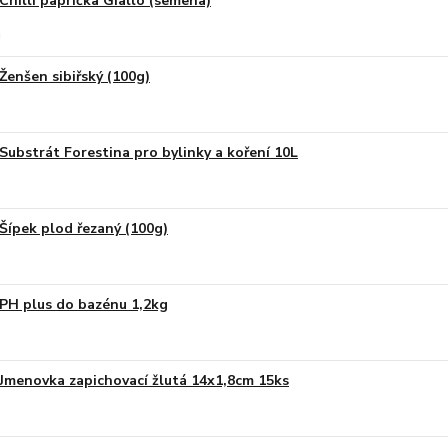
Chilli paprička Giallo (semena)
Ženšen sibiřský (100g)
Substrát Forestina pro bylinky a koření 10L
Šípek plod řezaný (100g)
PH plus do bazénu 1,2kg
Jmenovka zapichovací žlutá 14x1,8cm 15ks