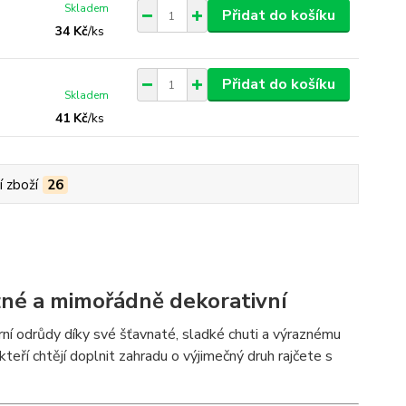
Skladem
Přidat do košíku
34 Kč
/
ks
Přidat do košíku
Skladem
41 Kč
/
ks
í zboží
26
zné a mimořádně dekorativní
ní odrůdy díky své šťavnaté, sladké chuti a výraznému
eří chtějí doplnit zahradu o výjimečný druh rajčete s