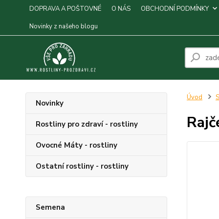
DOPRAVA A POŠTOVNÉ
O NÁS
OBCHODNÍ PODMÍNKY
Novinky z našeho blogu
Úvod
S
Novinky
Rajč
Rostliny pro zdraví - rostliny
Ovocné Máty - rostliny
Ostatní rostliny - rostliny
Semena