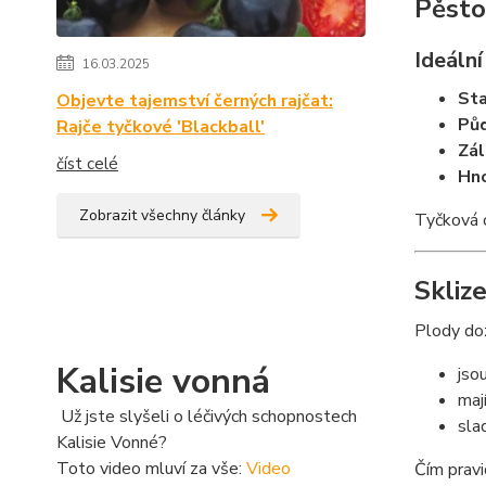
Pěsto
Ideáln
16.03.2025
Sta
Objevte tajemství černých rajčat:
Půd
Rajče tyčkové 'Blackball'
Zál
číst celé
Hno
Zobrazit všechny články
Tyčková 
Skliz
Plody do
Kalisie vonná
jso
maj
Už jste slyšeli o léčivých schopnostech
sla
Kalisie Vonné?
Toto video mluví za vše:
Video
Čím pravi