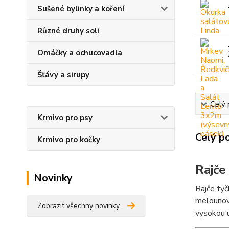
Sušené bylinky a koření
Různé druhy soli
Omáčky a ochucovadla
Šťávy a sirupy
Celý 
Krmivo pro psy
Celý p
Krmivo pro kočky
Rajče
Novinky
Rajče tyč
melounové
Zobrazit všechny novinky
vysokou ú