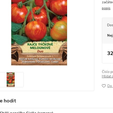
začáte
popis
Dos
Nej
32
Číslo p
Hlídat 
Do 
e hodit