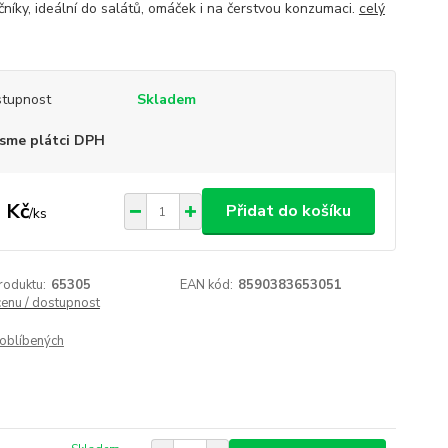
čníky, ideální do salátů, omáček i na čerstvou konzumaci.
celý
tupnost
Skladem
sme plátci DPH
 Kč
Přidat do košíku
/
ks
roduktu:
65305
EAN kód:
8590383653051
cenu / dostupnost
oblíbených