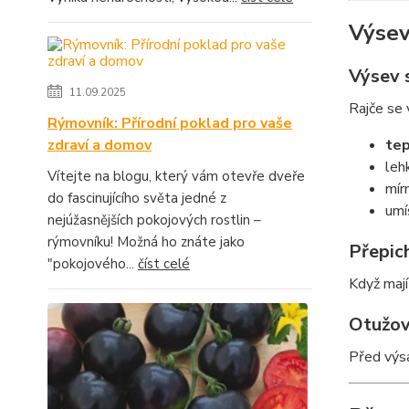
Výsev
Výsev 
11.09.2025
Rajče se
Rýmovník: Přírodní poklad pro vaše
zdraví a domov
tep
leh
Vítejte na blogu, který vám otevře dveře
mír
do fascinujícího světa jedné z
umí
nejúžasnějších pokojových rostlin –
rýmovníku! Možná ho znáte jako
Přepic
"pokojového...
číst celé
Když mají
Otužov
Před výsa