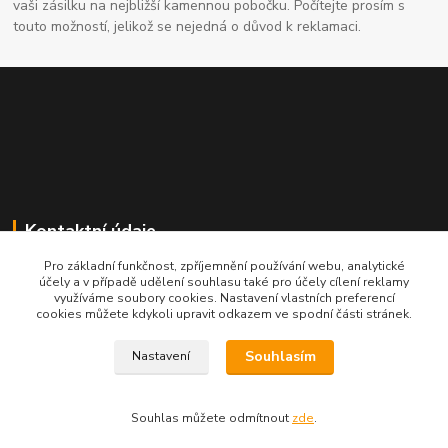
vaši zásilku na nejbližší kamennou pobočku. Počítejte prosím s
touto možností, jelikož se nejedná o důvod k reklamaci.
Kontaktní údaje
Pro základní funkčnost, zpříjemnění používání webu, analytické
704691325
účely a v případě udělení souhlasu také pro účely cílení reklamy
využíváme soubory cookies. Nastavení vlastních preferencí
cookies můžete kdykoli upravit odkazem ve spodní části stránek.
info@rostliny-prozdravi.cz
Souhlasím
Nastavení
Souhlas můžete odmítnout
zde
.
Vytvořeno na
Eshop-rychle.cz