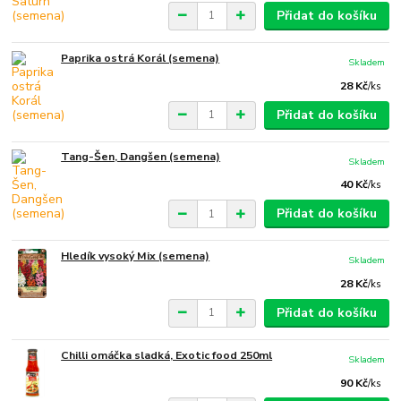
Přidat do košíku
Paprika ostrá Korál (semena)
Skladem
28 Kč
/
ks
Přidat do košíku
Tang-Šen, Dangšen (semena)
Skladem
40 Kč
/
ks
Přidat do košíku
Hledík vysoký Mix (semena)
Skladem
28 Kč
/
ks
Přidat do košíku
Chilli omáčka sladká, Exotic food 250ml
Skladem
90 Kč
/
ks