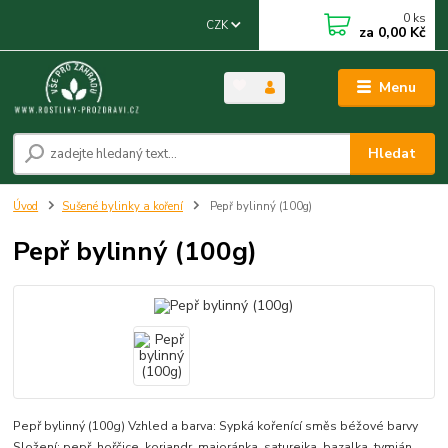
0
ks
CZK
za
0,00 Kč
Menu
Hledat
Úvod
Sušené bylinky a koření
Pepř bylinný (100g)
Pepř bylinný (100g)
Pepř bylinný (100g) Vzhled a barva: Sypká kořenící směs béžové barvy
Složení: pepř, hořčice, koriandr, majoránka, saturejka, bazalka, tymián,