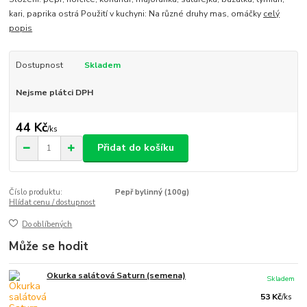
kari, paprika ostrá Použití v kuchyni: Na různé druhy mas, omáčky
celý
popis
Dostupnost
Skladem
Nejsme plátci DPH
44 Kč
/
ks
Přidat do košíku
Číslo produktu:
Pepř bylinný (100g)
Hlídat cenu / dostupnost
Do oblíbených
Může se hodit
Okurka salátová Saturn (semena)
Skladem
53 Kč
/
ks