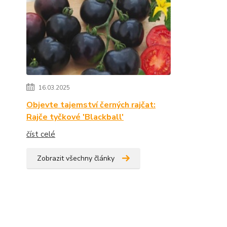
16.03.2025
Objevte tajemství černých rajčat:
Rajče tyčkové 'Blackball'
číst celé
Zobrazit všechny články