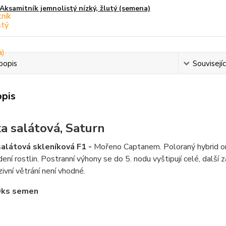
Aksamitník jemnolistý nízký, žlutý (semena)
popis
Souvisejíc
opis
a salátová, Saturn
alátová skleníková F1 -
Mořeno Captanem. Poloraný hybrid orče
dení rostlin. Postranní výhony se do 5. nodu vyštipují celé, dalš
zivní větrání není vhodné.
9ks semen