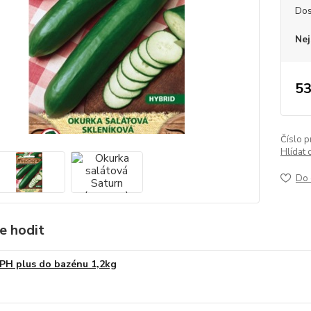
Dos
Nej
53
Číslo p
Hlídat 
Do 
e hodit
PH plus do bazénu 1,2kg