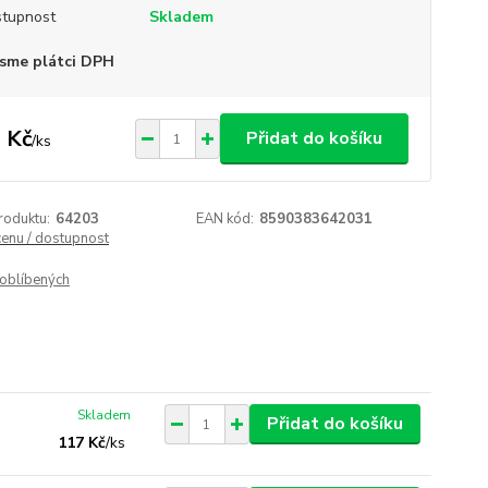
tupnost
Skladem
sme plátci DPH
 Kč
Přidat do košíku
/
ks
roduktu:
64203
EAN kód:
8590383642031
cenu / dostupnost
oblíbených
Skladem
Přidat do košíku
117 Kč
/
ks