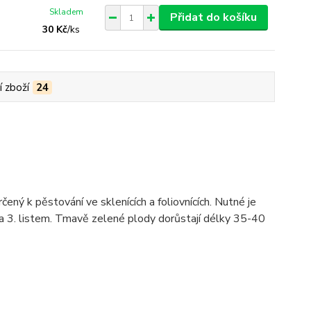
Skladem
Přidat do košíku
30 Kč
/
ks
í zboží
24
ný k pěstování ve sklenících a foliovnících. Nutné je
í za 3. listem. Tmavě zelené plody dorůstají délky 35-40