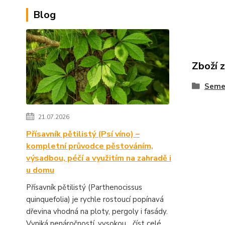
Blog
Zboží 
Seme
21.07.2026
Přísavník pětilistý (Psí víno) –
kompletní průvodce pěstováním,
výsadbou, péčí a využitím na zahradě i
u domu
Přísavník pětilistý (Parthenocissus
quinquefolia) je rychle rostoucí popínavá
dřevina vhodná na ploty, pergoly i fasády.
Vyniká nenáročností, vysokou...
číst celé