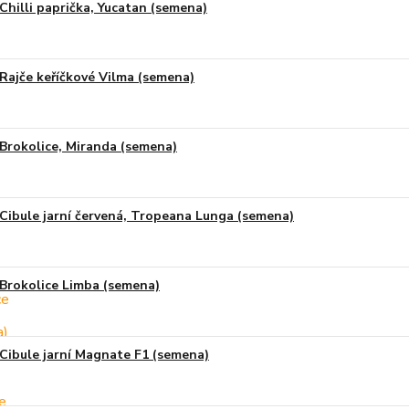
Chilli paprička, Yucatan (semena)
Rajče keříčkové Vilma (semena)
Brokolice, Miranda (semena)
Cibule jarní červená, Tropeana Lunga (semena)
Brokolice Limba (semena)
Cibule jarní Magnate F1 (semena)