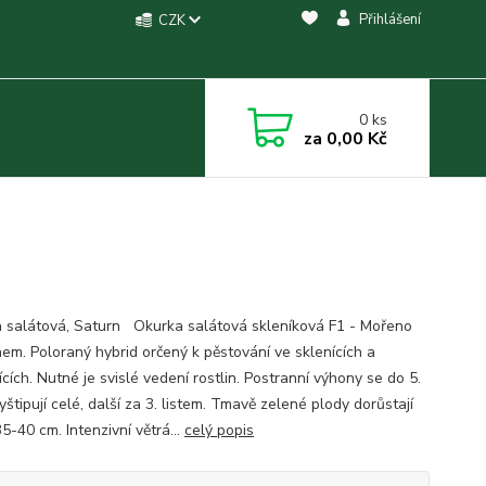
Přihlášení
CZK
0
ks
za
0,00 Kč
 salátová, Saturn Okurka salátová skleníková F1 - Mořeno
em. Poloraný hybrid orčený k pěstování ve sklenících a
ících. Nutné je svislé vedení rostlin. Postranní výhony se do 5.
štipují celé, další za 3. listem. Tmavě zelené plody dorůstají
5-40 cm. Intenzivní větrá...
celý popis