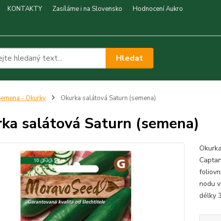
KONTAKTY
Zasíláme i na Slovensko
Hodnocení Aukro
Hledat
emena - Okurky
Okurka salátová Saturn (semena)
ka salátová Saturn (semena)
Okurka
Captan
foliovn
nodu vy
délky 3