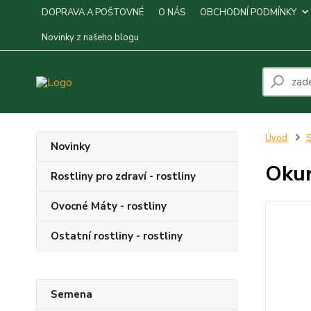
DOPRAVA A POŠTOVNÉ
O NÁS
OBCHODNÍ PODMÍNKY
Novinky z našeho blogu
Úvod
S
Novinky
Okur
Rostliny pro zdraví - rostliny
Ovocné Máty - rostliny
Ostatní rostliny - rostliny
Semena