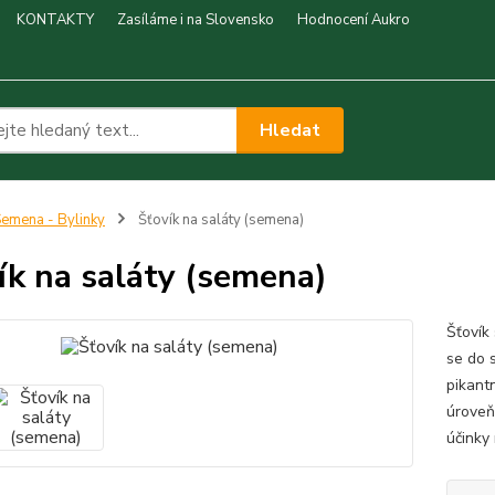
KONTAKTY
Zasíláme i na Slovensko
Hodnocení Aukro
Hledat
emena - Bylinky
Šťovík na saláty (semena)
ík na saláty (semena)
Šťovík
se do 
pikant
úroveň
účinky 