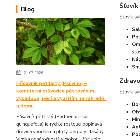
Šťovík 
Blog
Šťovík sa
Sal
Pol
Omá
šťo
Náp
Smo
21.07.2026
Zdravo
Přísavník pětilistý (Psí víno) –
kompletní průvodce pěstováním,
Šťovík sa
výsadbou, péčí a využitím na zahradě i
Boh
u domu
Obs
Přísavník pětilistý (Parthenocissus
Min
quinquefolia) je rychle rostoucí popínavá
Ant
dřevina vhodná na ploty, pergoly i fasády.
Pod
Vyniká nenáročností, vysokou...
číst celé