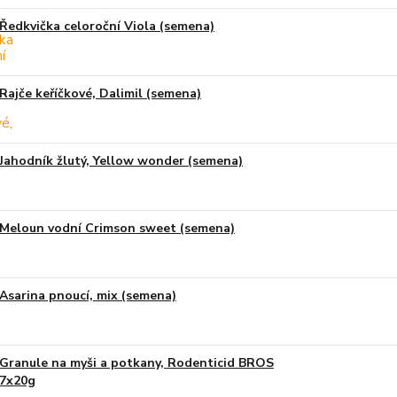
Ředkvička celoroční Viola (semena)
Rajče keříčkové, Dalimil (semena)
Jahodník žlutý, Yellow wonder (semena)
Meloun vodní Crimson sweet (semena)
Asarina pnoucí, mix (semena)
Granule na myši a potkany, Rodenticid BROS
7x20g