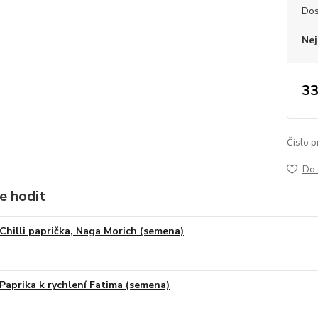
Dos
Nej
33
Číslo p
Do 
e hodit
Chilli paprička, Naga Morich (semena)
Paprika k rychlení Fatima (semena)