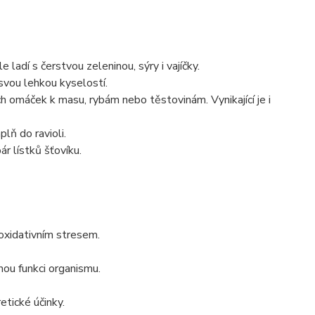
adí s čerstvou zeleninou, sýry i vajíčky.
vou lehkou kyselostí.
h omáček k masu, rybám nebo těstovinám. Vynikající je i
lň do ravioli.
ár lístků šťovíku.
oxidativním stresem.
nou funkci organismu.
etické účinky.