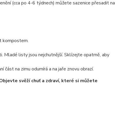
enění (cca po 4-6 týdnech) můžete sazenice přesadit na
jit kompostem.
 Mladé listy jsou nejchutnější. Sklízejte opatrně, aby
 část na zimu odumírá a na jaře znovu obrazí.
bjevte svěží chuť a zdraví, které si můžete