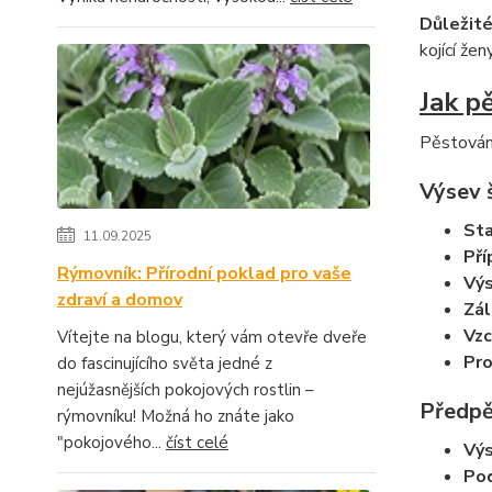
Důležité
kojící že
Jak p
Pěstování
Výsev 
Sta
11.09.2025
Pří
Rýmovník: Přírodní poklad pro vaše
Výs
zdraví a domov
Zál
Vzc
Vítejte na blogu, který vám otevře dveře
Pro
do fascinujícího světa jedné z
nejúžasnějších pokojových rostlin –
Předpě
rýmovníku! Možná ho znáte jako
"pokojového...
číst celé
Výs
Po