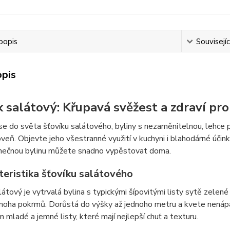
popis
Souvisejíc
opis
k salátový: Křupavá svěžest a zdraví pro
e do světa šťovíku salátového, byliny s nezaměnitelnou, lehce p
veň. Objevte jeho všestranné využití v kuchyni i blahodárné účinky
imečnou bylinu můžete snadno vypěstovat doma.
teristika šťovíku salátového
látový je vytrvalá bylina s typickými šípovitými listy sytě zelené b
noha pokrmů. Dorůstá do výšky až jednoho metru a kvete nenápad
 mladé a jemné listy, které mají nejlepší chuť a texturu.