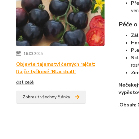
Pře
ven
Péče o
Zál
Hno
Ple
16.03.2025
Skl
Objevte tajemství černých rajčat:
ros
Rajče tyčkové 'Blackball'
Zim
číst celé
Nečekejt
vypěstov
Zobrazit všechny články
.
Obsah: 