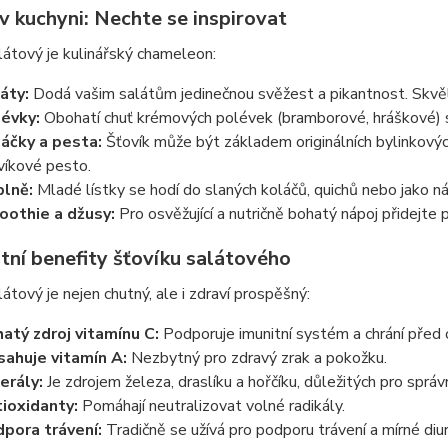
v kuchyni: Nechte se inspirovat
látový je kulinářský chameleon:
áty:
Dodá vašim salátům jedinečnou svěžest a pikantnost. Skvěle l
évky:
Obohatí chuť krémových polévek (bramborové, hráškové) s
čky a pesta:
Šťovík může být základem originálních bylinkovýc
víkové pesto.
lně:
Mladé lístky se hodí do slaných koláčů, quichů nebo jako náp
othie a džusy:
Pro osvěžující a nutričně bohatý nápoj přidejte p
tní benefity šťovíku salátového
látový je nejen chutný, ale i zdraví prospěšný:
atý zdroj vitamínu C:
Podporuje imunitní systém a chrání před 
ahuje vitamín A:
Nezbytný pro zdravý zrak a pokožku.
erály:
Je zdrojem železa, draslíku a hořčíku, důležitých pro správ
ioxidanty:
Pomáhají neutralizovat volné radikály.
pora trávení:
Tradičně se užívá pro podporu trávení a mírné diur