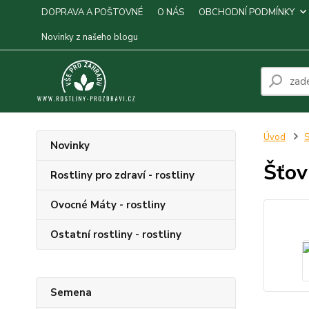
DOPRAVA A POŠTOVNÉ
O NÁS
OBCHODNÍ PODMÍNKY
Novinky z našeho blogu
Úvod
S
Novinky
Šťov
Rostliny pro zdraví - rostliny
Ovocné Máty - rostliny
Ostatní rostliny - rostliny
Semena