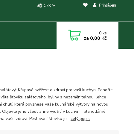
Přihlášení
CZK
0
ks
za
0,00 Kč
 salátový: Křupavá svěžest a zdraví pro vaši kuchyni Ponořte
světa šťovíku salátového, byliny s nezaměnitelnou, lehce
ní chutí, která povznese vaše kulinářské výtvory na novou
. Objevte jeho všestranné využití v kuchyni i blahodárné
na vaše zdraví. Pěstování šťovíku je...
celý popis