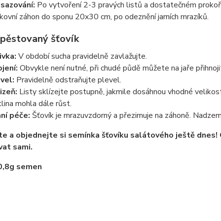
sazování:
Po vytvoření 2-3 pravých listů a dostatečném prokoř
kovní záhon do sponu 20x30 cm, po odeznění jarních mrazíků.
 pěstovaný šťovík
ivka:
V období sucha pravidelně zavlažujte.
jení:
Obvykle není nutné, při chudé půdě můžete na jaře přihno
vel:
Pravidelně odstraňujte plevel.
izeň:
Listy sklízejte postupně, jakmile dosáhnou vhodné velikosti.
tlina mohla dále růst.
ní péče:
Šťovík je mrazuvzdorný a přezimuje na záhoně. Nadzemní
e a objednejte si semínka šťovíku salátového ještě dnes! O
at sami.
0,8g semen