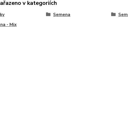
zařazeno v kategoriích
ky
Semena
Seme
na - Mix