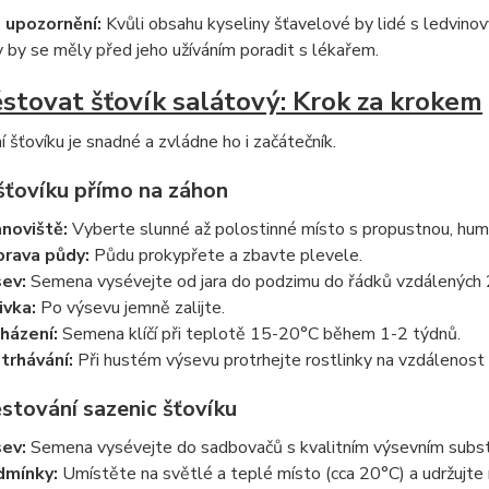
 upozornění:
Kvůli obsahu kyseliny šťavelové by lidé s ledvin
ny by se měly před jeho užíváním poradit s lékařem.
ěstovat šťovík salátový: Krok za krokem
 šťovíku je snadné a zvládne ho i začátečník.
šťovíku přímo na záhon
noviště:
Vyberte slunné až polostinné místo s propustnou, hum
prava půdy:
Půdu prokypřete a zbavte plevele.
ev:
Semena vysévejte od jara do podzimu do řádků vzdálených 
ivka:
Po výsevu jemně zalijte.
házení:
Semena klíčí při teplotě 15-20°C během 1-2 týdnů.
trhávání:
Při hustém výsevu protrhejte rostlinky na vzdálenost
stování sazenic šťovíku
ev:
Semena vysévejte do sadbovačů s kvalitním výsevním subs
dmínky:
Umístěte na světlé a teplé místo (cca 20°C) a udržujte 