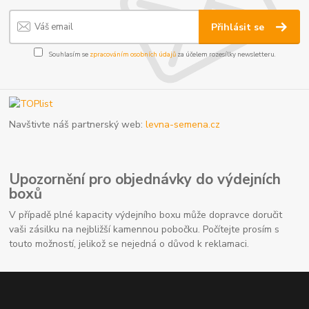
Přihlásit se
Souhlasím se
zpracováním osobních údajů
za účelem rozesílky newsletteru.
Navštivte náš partnerský web:
levna-semena.cz
Upozornění pro objednávky do výdejních
boxů
V případě plné kapacity výdejního boxu může dopravce doručit
vaši zásilku na nejbližší kamennou pobočku. Počítejte prosím s
touto možností, jelikož se nejedná o důvod k reklamaci.