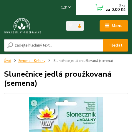
0
ks
CZK
za
0,00 Kč
Menu
Hledat
Úvod
Semena - Květiny
Slunečnice jedlá proužkovaná (semena)
Slunečnice jedlá proužkovaná
(semena)