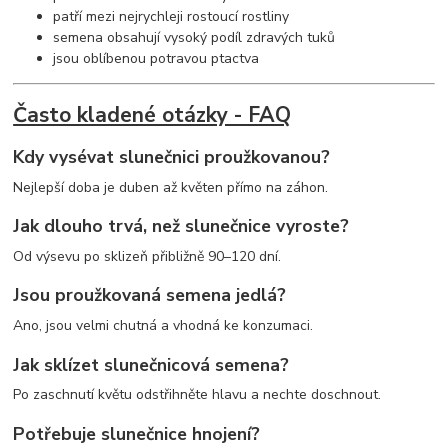
patří mezi nejrychleji rostoucí rostliny
semena obsahují vysoký podíl zdravých tuků
jsou oblíbenou potravou ptactva
Často kladené otázky - FAQ
Kdy vysévat slunečnici proužkovanou?
Nejlepší doba je duben až květen přímo na záhon.
Jak dlouho trvá, než slunečnice vyroste?
Od výsevu po sklizeň přibližně 90–120 dní.
Jsou proužkovaná semena jedlá?
Ano, jsou velmi chutná a vhodná ke konzumaci.
Jak sklízet slunečnicová semena?
Po zaschnutí květu odstřihněte hlavu a nechte doschnout.
Potřebuje slunečnice hnojení?