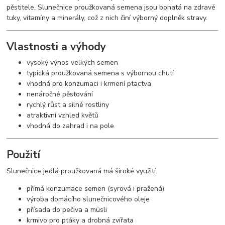
pěstitele. Slunečnice proužkovaná semena jsou bohatá na zdravé
tuky, vitamíny a minerály, což z nich činí výborný doplněk stravy.
Vlastnosti a výhody
vysoký výnos velkých semen
typická proužkovaná semena s výbornou chutí
vhodná pro konzumaci i krmení ptactva
nenáročné pěstování
rychlý růst a silné rostliny
atraktivní vzhled květů
vhodná do zahrad i na pole
Použití
Slunečnice jedlá proužkovaná má široké využití:
přímá konzumace semen (syrová i pražená)
výroba domácího slunečnicového oleje
přísada do pečiva a müsli
krmivo pro ptáky a drobná zvířata