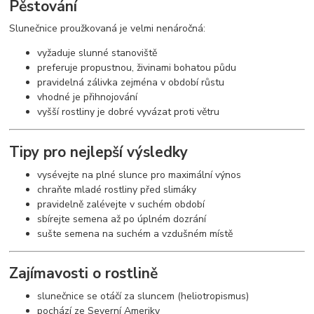
Pěstování
Slunečnice proužkovaná je velmi nenáročná:
vyžaduje slunné stanoviště
preferuje propustnou, živinami bohatou půdu
pravidelná zálivka zejména v období růstu
vhodné je přihnojování
vyšší rostliny je dobré vyvázat proti větru
Tipy pro nejlepší výsledky
vysévejte na plné slunce pro maximální výnos
chraňte mladé rostliny před slimáky
pravidelně zalévejte v suchém období
sbírejte semena až po úplném dozrání
sušte semena na suchém a vzdušném místě
Zajímavosti o rostlině
slunečnice se otáčí za sluncem (heliotropismus)
pochází ze Severní Ameriky