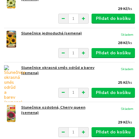
29 Kč
/
ks
Přidat do košíku
Slunečnice jednoduchá (semena)
Skladem
28 Kč
/
ks
Přidat do košíku
Slunečnice okrasná směs odrůd a barev
Skladem
(semena)
25 Kč
/
ks
Přidat do košíku
Slunečnice ozdobná, Cherry queen
Skladem
(semena)
29 Kč
/
ks
Přidat do košíku