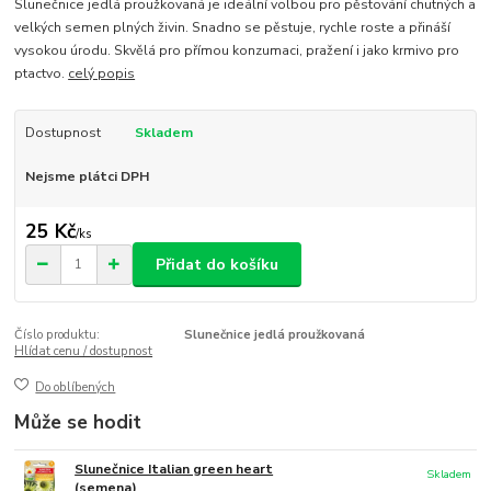
Slunečnice jedlá proužkovaná je ideální volbou pro pěstování chutných a
velkých semen plných živin. Snadno se pěstuje, rychle roste a přináší
vysokou úrodu. Skvělá pro přímou konzumaci, pražení i jako krmivo pro
ptactvo.
celý popis
Dostupnost
Skladem
Nejsme plátci DPH
25 Kč
/
ks
Přidat do košíku
Číslo produktu:
Slunečnice jedlá proužkovaná
Hlídat cenu / dostupnost
Do oblíbených
Může se hodit
Slunečnice Italian green heart
Skladem
(semena)