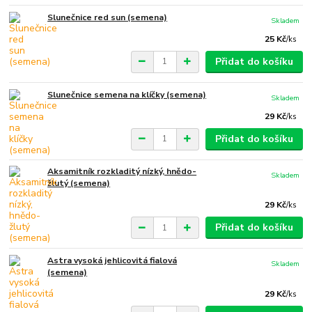
Slunečnice red sun (semena)
Skladem
25 Kč
/
ks
Přidat do košíku
Slunečnice semena na klíčky (semena)
Skladem
29 Kč
/
ks
Přidat do košíku
Aksamitník rozkladitý nízký, hnědo-
Skladem
žlutý (semena)
29 Kč
/
ks
Přidat do košíku
Astra vysoká jehlicovitá fialová
Skladem
(semena)
29 Kč
/
ks