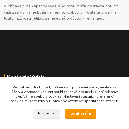
V případě plné kapacity výdejního boxu může dopravce doručit
vaši zásilku na nejbližší kamennou pobočku. Počítejte prosím s
touto možností, jelikož se nejedná o důvod k reklamaci.
Kontaktní údaje
Pro základní funkčnost, zpříjemnění používání webu, analytické
704691325
účely a v případě udělení souhlasu také pro účely cílení reklamy
využíváme soubory cookies. Nastavení vlastních preferencí
cookies můžete kdykoli upravit odkazem ve spodní části stránek.
info@rostliny-prozdravi.cz
Souhlasím
Nastavení