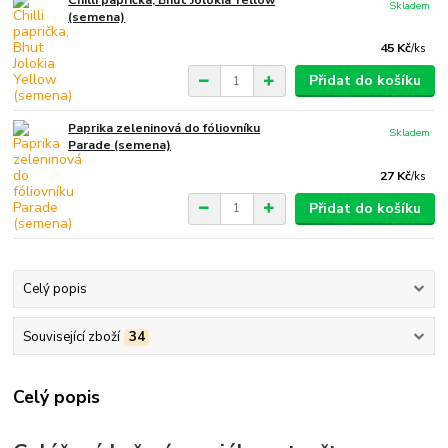
Chilli paprička, Bhut Jolokia Yellow
Skladem
(semena)
45 Kč
/
ks
Přidat do košíku
Paprika zeleninová do fóliovníku
Skladem
Parade (semena)
27 Kč
/
ks
Přidat do košíku
Celý popis
Související zboží
34
Celý popis