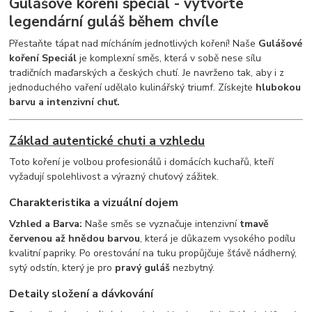
Gulášové koření speciál - vytvořte
legendární guláš během chvíle
Přestaňte tápat nad mícháním jednotlivých koření! Naše
Gulášové
koření Speciál
je komplexní směs, která v sobě nese sílu
tradičních maďarských a českých chutí. Je navrženo tak, aby i z
jednoduchého vaření udělalo kulinářský triumf. Získejte
hlubokou
barvu a intenzivní chuť.
Základ autentické chuti a vzhledu
Toto koření je volbou profesionálů i domácích kuchařů, kteří
vyžadují spolehlivost a výrazný chuťový zážitek.
Charakteristika a vizuální dojem
Vzhled a Barva:
Naše směs se vyznačuje intenzivní
tmavě
červenou až hnědou barvou
, která je důkazem vysokého podílu
kvalitní papriky. Po orestování na tuku propůjčuje šťávě nádherný,
sytý odstín, který je pro
pravý guláš
nezbytný.
Detaily složení a dávkování