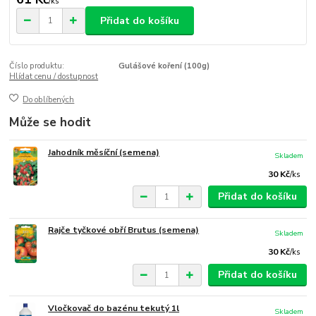
/
ks
Přidat do košíku
Číslo produktu:
Gulášové koření (100g)
Hlídat cenu / dostupnost
Do oblíbených
Může se hodit
Jahodník měsíční (semena)
Skladem
30 Kč
/
ks
Přidat do košíku
Rajče tyčkové obří Brutus (semena)
Skladem
30 Kč
/
ks
Přidat do košíku
Vločkovač do bazénu tekutý 1l
Skladem