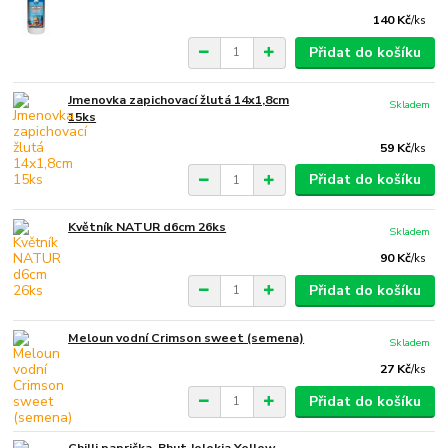
140 Kč
/
ks
Přidat do košíku
Jmenovka zapichovací žlutá 14x1,8cm
Skladem
15ks
59 Kč
/
ks
Přidat do košíku
Květník NATUR d6cm 26ks
Skladem
90 Kč
/
ks
Přidat do košíku
Meloun vodní Crimson sweet (semena)
Skladem
27 Kč
/
ks
Přidat do košíku