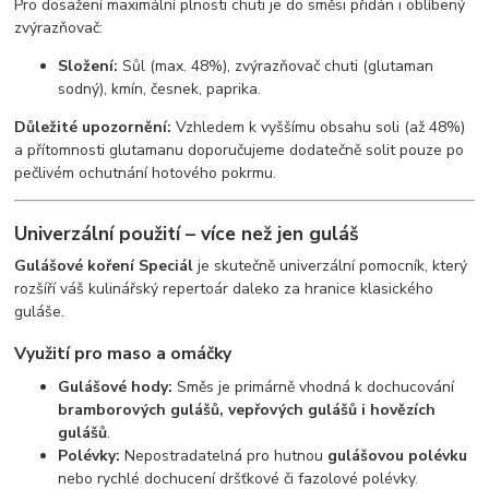
Pro dosažení maximální plnosti chuti je do směsi přidán i oblíbený
zvýrazňovač:
Složení:
Sůl (max. 48%), zvýrazňovač chuti (glutaman
sodný), kmín, česnek, paprika.
Důležité upozornění:
Vzhledem k vyššímu obsahu soli (až 48%)
a přítomnosti glutamanu doporučujeme dodatečně solit pouze po
pečlivém ochutnání hotového pokrmu.
Univerzální použití – více než jen guláš
Gulášové koření Speciál
je skutečně univerzální pomocník, který
rozšíří váš kulinářský repertoár daleko za hranice klasického
guláše.
Využití pro maso a omáčky
Gulášové hody:
Směs je primárně vhodná k dochucování
bramborových gulášů, vepřových gulášů i hovězích
gulášů
.
Polévky:
Nepostradatelná pro hutnou
gulášovou polévku
nebo rychlé dochucení dršťkové či fazolové polévky.