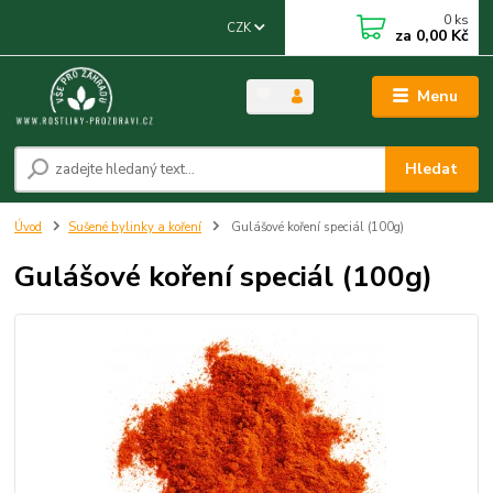
0
ks
CZK
za
0,00 Kč
Menu
Hledat
Úvod
Sušené bylinky a koření
Gulášové koření speciál (100g)
Gulášové koření speciál (100g)