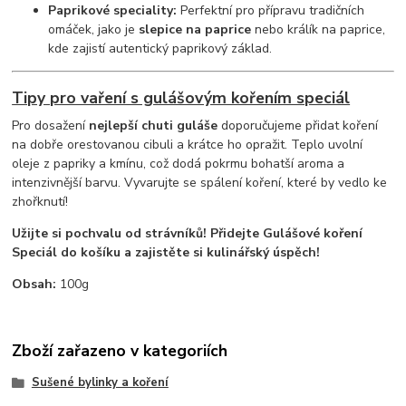
Paprikové speciality:
Perfektní pro přípravu tradičních
omáček, jako je
slepice na paprice
nebo králík na paprice,
kde zajistí autentický paprikový základ.
Tipy pro vaření s gulášovým kořením speciál
Pro dosažení
nejlepší chuti guláše
doporučujeme přidat koření
na dobře orestovanou cibuli a krátce ho opražit. Teplo uvolní
oleje z papriky a kmínu, což dodá pokrmu bohatší aroma a
intenzivnější barvu. Vyvarujte se spálení koření, které by vedlo ke
zhořknutí!
Užijte si pochvalu od strávníků! Přidejte Gulášové koření
Speciál do košíku a zajistěte si kulinářský úspěch!
Obsah:
100g
Zboží zařazeno v kategoriích
Sušené bylinky a koření