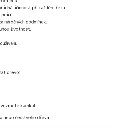
ch kmenů.
řádná účinnost při každém řezu.
 práci.
 za náročných podmínek.
uhou životnost.
oužívání.
zat dřevo:
o vezmete kamkoli.
ho nebo čerstvého dřeva.