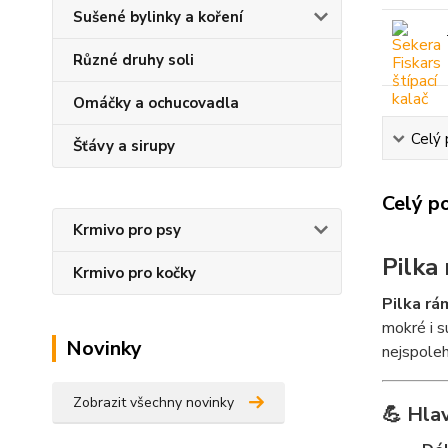
Sušené bylinky a koření
Různé druhy soli
Omáčky a ochucovadla
Celý 
Šťávy a sirupy
Celý p
Krmivo pro psy
Pilka
Krmivo pro kočky
Pilka rá
mokré i s
Novinky
nejspoleh
Zobrazit všechny novinky
💪 Hla