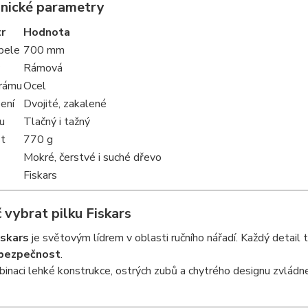
hnické parametry
r
Hodnota
pele
700 mm
Rámová
 rámu
Ocel
ení
Dvojité, zakalené
u
Tlačný i tažný
t
770 g
Mokré, čerstvé i suché dřevo
Fiskars
 vybrat pilku Fiskars
iskars
je světovým lídrem v oblasti ručního nářadí. Každý detail
 bezpečnost
.
inaci lehké konstrukce, ostrých zubů a chytrého designu zvládne