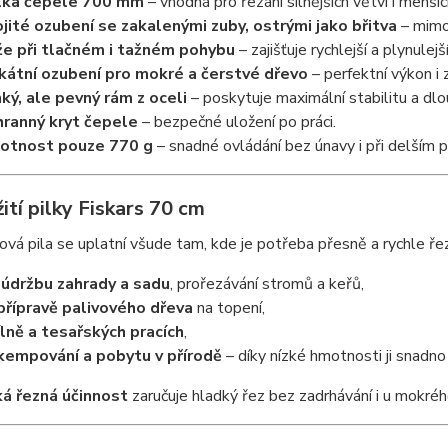
lka čepele 700 mm
– vhodná pro řezání silnějších větví i menší
jité ozubení se zakalenými zuby, ostrými jako břitva
– mimo
e při tlačném i tažném pohybu
– zajišťuje rychlejší a plynulejší
kátní ozubení pro mokré a čerstvé dřevo
– perfektní výkon i
ký, ale pevný rám z oceli
– poskytuje maximální stabilitu a dlo
ranný kryt čepele
– bezpečné uložení po práci.
otnost pouze 770 g
– snadné ovládání bez únavy i při delším p
ití pilky Fiskars 70 cm
vá pila se uplatní všude tam, kde je potřeba přesně a rychle ře
o
údržbu zahrady a sadu
, prořezávání stromů a keřů,
přípravě palivového dřeva
na topení,
ílně a tesařských pracích
,
kempování a pobytu v přírodě
– díky nízké hmotnosti ji snadn
á řezná účinnost
zaručuje hladký řez bez zadrhávání i u mokré