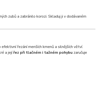
ných zubů a zabránilo korozi. Skladuj ji v dodávaném
 efektivní řezání menších kmenů a silnějších větví.
é a její
řez při tlačném i tažném pohybu
zaručuje