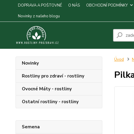
DOPRAVA A POŠTOVNÉ
O NÁS
OBCHODNÍ PODMÍNKY
Novinky z našeho blogu
Úvod
N
Novinky
Pilk
Rostliny pro zdraví - rostliny
Ovocné Máty - rostliny
Ostatní rostliny - rostliny
Semena