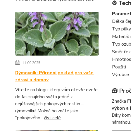
⚙️ Tec
Paramet
Délka če
Typ pilky
Materiál
Typ ozub
Směr řez
Hmotnos
11.09.2025
Použití
Rýmovník: Přírodní poklad pro vaše
Výrobce
zdraví a domov
Vítejte na blogu, který vám otevře dveře
🧰 Proč
do fascinujícího světa jedné z
Značka
F
nejúžasnějších pokojových rostlin –
výkon a
rýmovníku! Možná ho znáte jako
Díky komb
"pokojového...
číst celé
námahou.