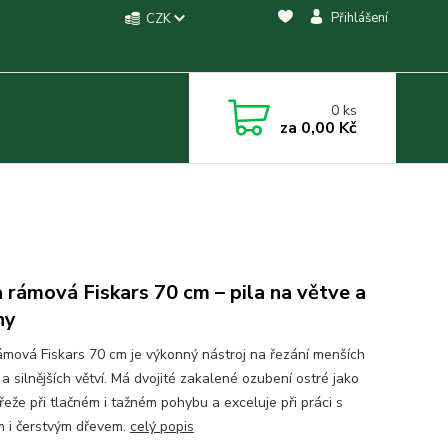
Přihlášení
CZK
0
ks
za
0,00 Kč
a rámová Fiskars 70 cm – pila na větve a
ny
rámová Fiskars 70 cm je výkonný nástroj na řezání menších
a silnějších větví. Má dvojité zakalené ozubení ostré jako
 řeže při tlačném i tažném pohybu a exceluje při práci s
 i čerstvým dřevem.
celý popis