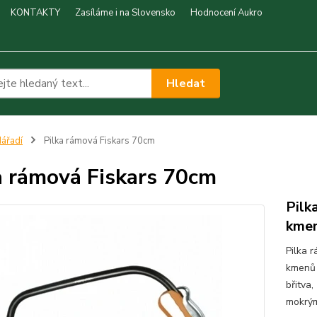
KONTAKTY
Zasíláme i na Slovensko
Hodnocení Aukro
Hledat
ářadí
Pilka rámová Fiskars 70cm
a rámová Fiskars 70cm
Pilk
kme
Pilka 
kmenů 
břitva,
mokrým