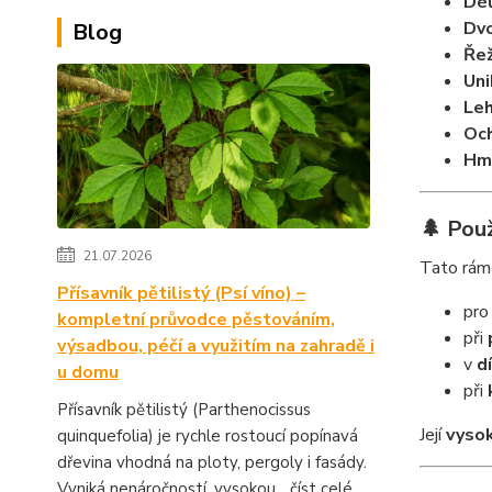
Dé
Dvo
Blog
Řež
Uni
Leh
Och
Hm
🌲 Použ
21.07.2026
Tato rámo
Přísavník pětilistý (Psí víno) –
pr
kompletní průvodce pěstováním,
při
výsadbou, péčí a využitím na zahradě i
v
d
u domu
při
Přísavník pětilistý (Parthenocissus
Její
vysok
quinquefolia) je rychle rostoucí popínavá
dřevina vhodná na ploty, pergoly i fasády.
Vyniká nenáročností, vysokou...
číst celé