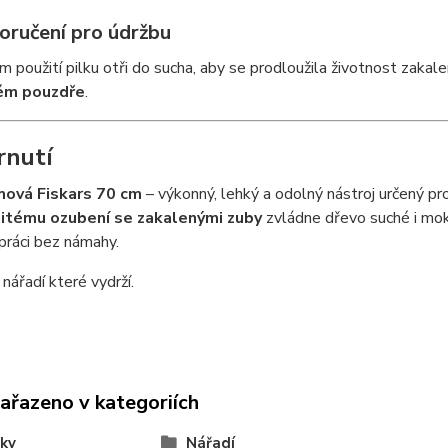
oručení pro údržbu
 použití pilku otři do sucha, aby se prodloužila životnost zakale
ém pouzdře
.
rnutí
mová Fiskars 70 cm
– výkonný, lehký a odolný nástroj určený pro
jitému ozubení se zakalenými zuby
zvládne dřevo suché i mokr
práci bez námahy.
 nářadí které vydrží.
zařazeno v kategoriích
ky
Nářadí