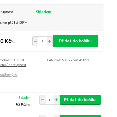
tupnost
Skladem
sme plátci DPH
0 Kč
Přidat do košíku
/
ks
roduktu:
10338
EAN kód:
5702264141011
cenu / dostupnost
oblíbených
Skladem
Přidat do košíku
62 Kč
/
ks