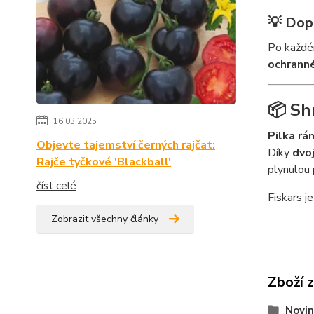
💡 Dop
Po každém
ochrann
📦 Sh
16.03.2025
Pilka rá
Objevte tajemství černých rajčat:
Díky
dvo
Rajče tyčkové 'Blackball'
plynulou 
číst celé
Fiskars je
Zobrazit všechny články
Zboží 
Novin