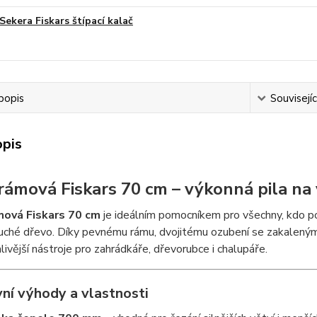
Sekera Fiskars štípací kalač
popis
Souvisejíc
opis
 rámová Fiskars 70 cm – výkonná pila na
mová Fiskars 70 cm
je ideálním pomocníkem pro všechny, kdo po
uché dřevo. Díky pevnému rámu, dvojitému ozubení se zakaleným
livější nástroje pro zahrádkáře, dřevorubce i chalupáře.
vní výhody a vlastnosti