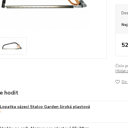
Dos
Nej
52
Číslo p
Hlídat 
Do 
e hodit
Lopatka sázecí Stalco Garden široká plastová