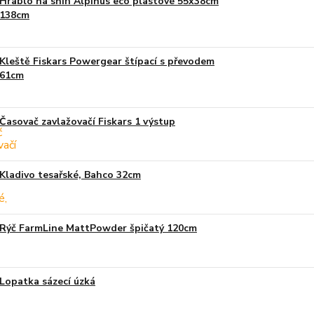
Hrablo na sníh Alpinus eco plastové 55x38cm
138cm
Kleště Fiskars Powergear štípací s převodem
61cm
Časovač zavlažovačí Fiskars 1 výstup
Kladivo tesařské, Bahco 32cm
Rýč FarmLine MattPowder špičatý 120cm
Lopatka sázecí úzká