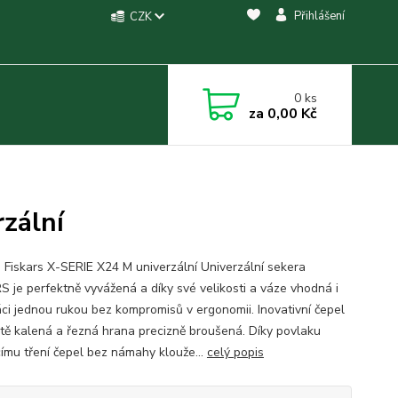
Přihlášení
CZK
0
ks
za
0,00 Kč
zální
 Fiskars X-SERIE X24 M univerzální Univerzální sekera
S je perfektně vyvážená a díky své velikosti a váze vhodná i
áci jednou rukou bez kompromisů v ergonomii. Inovativní čepel
jitě kalená a řezná hrana precizně broušená. Díky povlaku
ícímu tření čepel bez námahy klouže...
celý popis