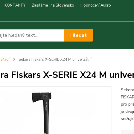
KONTAKTY
Zasíláme i na Slovensko
Hodnocení Aukro
Hledat
ářadí
Sekera Fiskars X-SERIE X24 M univerzální
ra Fiskars X-SERIE X24 M univer
Sekera
FISKAR
pro pr
je dvo
snižuj