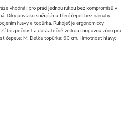
váze vhodná i pro práci jednou rukou bez kompromisů v
ená. Díky povlaku snižujícímu tření čepel bez námahy
pojením hlavy a topůrka. Rukojeť je ergonomicky
větší bezpečnost a dostatečně velkou chopovou zónu pro
ost čepele: M. Délka topůrka: 60 cm. Hmotnost hlavy: