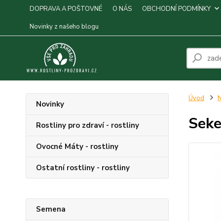
DOPRAVA A POŠTOVNÉ
O NÁS
OBCHODNÍ PODMÍNKY
Novinky z našeho blogu
Úvod
N
Novinky
Seke
Rostliny pro zdraví - rostliny
Ovocné Máty - rostliny
Ostatní rostliny - rostliny
Semena