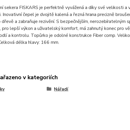
ní sekera FISKARS je perfektně vyvážená a díky své velikosti a 
. Inovativní čepel je dvojitě kalená a řezná hrana precizně brouš
 dřevě a zabraňuje rezivění. S bezpečnějším, nerozebíratelným s
, pro lepší výkon a uživatelský komfort, má zahnutý konec pro 
odlí a kontrolu. Topůrko je odolné konstrukce Fiber comp. Velik
Celková délka hlavy: 166 mm.
zařazeno v kategoriích
ky
Nářadí