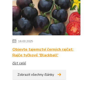
16.03.2025
Objevte tajemství černých rajčat:
Rajče tyčkové 'Blackball'
číst celé
Zobrazit všechny články