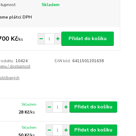
tupnost
Skladem
sme plátci DPH
700 Kč
Přidat do košíku
/
ks
roduktu:
10424
EAN kód:
6411501201638
cenu / dostupnost
oblíbených
Skladem
Přidat do košíku
28 Kč
/
ks
Skladem
Přidat do košíku
50 Kč
/
ks