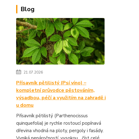
Blog
21.07.2026
Přísavník pětilistý (Psí víno) –
kompletní průvodce pěstováním,
výsadbou, péčí a využitím na zahradě i
u domu
Přísavník pětilistý (Parthenocissus
quinquefolia) je rychle rostoucí popínavá
dřevina vhodná na ploty, pergoly i fasády.
Vyniká nenáročností, vysokou...
číst celé