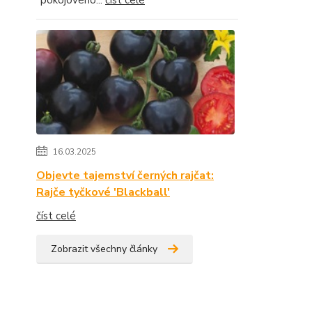
"pokojového...
číst celé
16.03.2025
Objevte tajemství černých rajčat:
Rajče tyčkové 'Blackball'
číst celé
Zobrazit všechny články