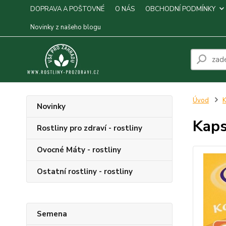
DOPRAVA A POŠTOVNÉ
O NÁS
OBCHODNÍ PODMÍNKY
Novinky z našeho blogu
Úvod
K
Novinky
Kaps
Rostliny pro zdraví - rostliny
Ovocné Máty - rostliny
Ostatní rostliny - rostliny
Semena