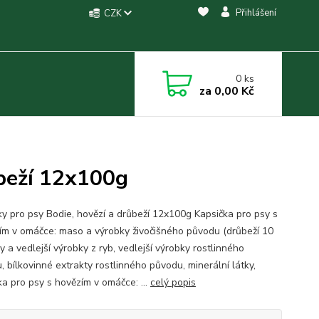
Přihlášení
CZK
0
ks
za
0,00 Kč
ůbeží 12x100g
ky pro psy Bodie, hovězí a drůbeží 12x100g Kapsička pro psy s
ím v omáčce: maso a výrobky živočišného původu (drůbeží 10
y a vedlejší výrobky z ryb, vedlejší výrobky rostlinného
, bílkovinné extrakty rostlinného původu, minerální látky,
ka pro psy s hovězím v omáčce: ...
celý popis