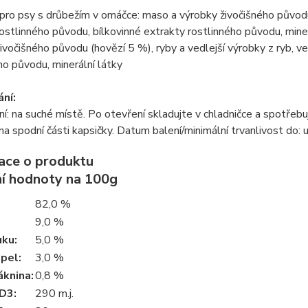
pro psy s drůbežím v omáčce: maso a výrobky živočišného původu (
ostlinného původu, bílkovinné extrakty rostlinného původu, mine
ivočišného původu (hovězí 5 %), ryby a vedlejší výrobky z ryb, v
ho původu, minerální látky
ní:
í: na suché místě. Po otevření skladujte v chladničce a spotřebuj
a spodní části kapsičky. Datum balení/minimální trvanlivost do: 
ace o produktu
ní hodnoty na 100g
82,0 %
9,0 %
uku
:
5,0 %
opel
:
3,0 %
áknina
:
0,8 %
 D3
:
290 m.j.