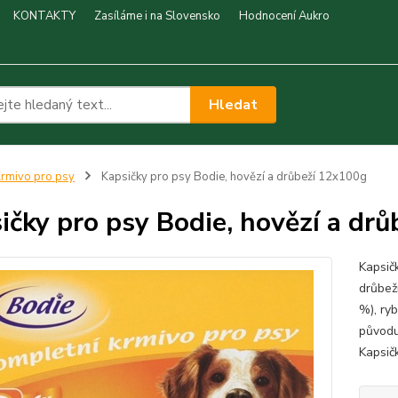
KONTAKTY
Zasíláme i na Slovensko
Hodnocení Aukro
Hledat
rmivo pro psy
Kapsičky pro psy Bodie, hovězí a drůbeží 12x100g
ičky pro psy Bodie, hovězí a dr
Kapsič
drůbež
%), ryb
původu
Kapsič