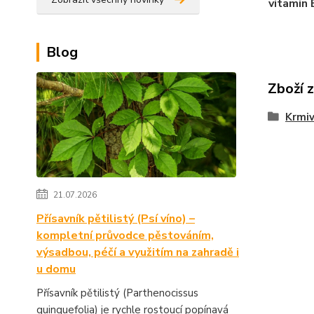
vitamin 
Blog
Zboží 
Krmiv
21.07.2026
Přísavník pětilistý (Psí víno) –
kompletní průvodce pěstováním,
výsadbou, péčí a využitím na zahradě i
u domu
Přísavník pětilistý (Parthenocissus
quinquefolia) je rychle rostoucí popínavá