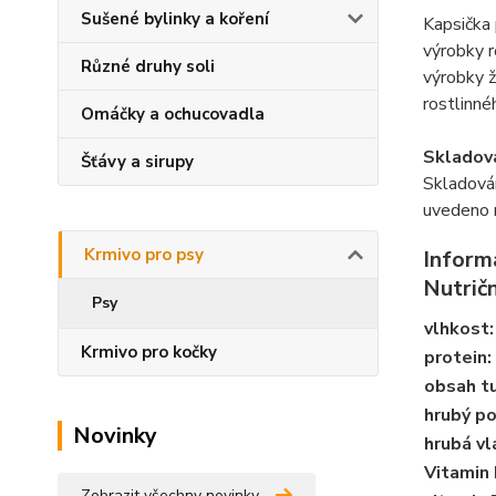
Sušené bylinky a koření
Kapsička 
výrobky r
Různé druhy soli
výrobky ž
rostlinné
Omáčky a ochucovadla
Skladová
Šťávy a sirupy
Skladován
uvedeno n
Krmivo pro psy
Inform
Nutrič
Psy
vlhkost
:
Krmivo pro kočky
protein
:
obsah t
hrubý p
Novinky
hrubá vl
Vitamin
Zobrazit všechny novinky