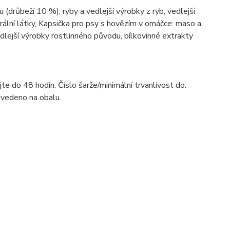
drůbeží 10 %), ryby a vedlejší výrobky z ryb, vedlejší
rální látky, Kapsička pro psy s hovězím v omáčce: maso a
edlejší výrobky rostlinného původu, bílkovinné extrakty
te do 48 hodin. Číslo šarže/minimální trvanlivost do:
uvedeno na obalu.