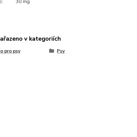
E
:
30 mg
zařazeno v kategoriích
o pro psy
Psy