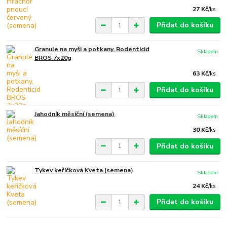
27 Kč
/
ks
Přidat do košíku
Granule na myši a potkany, Rodenticid
Skladem
BROS 7x20g
63 Kč
/
ks
Přidat do košíku
Jahodník měsíční (semena)
Skladem
30 Kč
/
ks
Přidat do košíku
Tykev keříčková Kveta (semena)
Skladem
24 Kč
/
ks
Přidat do košíku