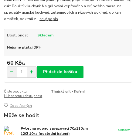
cukr Použití v kuchyni: Na grilování vepřového a drůbežího masa, na
speciality asijské kuchyně, zeleninových a rýžových pokrmů, do kari
omáček, pokrmů z...
celý popis
Dostupnost
Skladem
Nejsme plátci DPH
60 Kč
/
ks
Přidat do košíku
Číslo produktu:
Thajský gril - Koření
Hlídat cenu / dostupnost
Do oblíbených
Může se hodit
Pytel na odpad zavazovací 70x110cm
Skladem
120l 10ks (poslední balení)