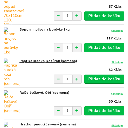
57 Kč
/
ks
Přidat do košíku
Bopon hnojivo na borůvky 1kg
Skladem
117 Kč
/
ks
Přidat do košíku
Paprika sladká, kozí roh (semena)
Skladem
32 Kč
/
ks
Přidat do košíku
Rajče tyčkové, Obří (semena)
Skladem
30 Kč
/
ks
Přidat do košíku
Hrachor pnoucí červený (semena)
Skladem