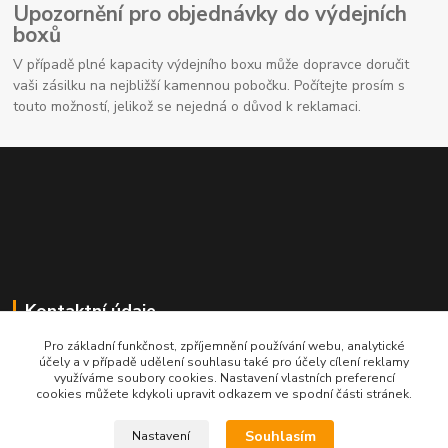
Upozornění pro objednávky do výdejních
boxů
V případě plné kapacity výdejního boxu může dopravce doručit
vaši zásilku na nejbližší kamennou pobočku. Počítejte prosím s
touto možností, jelikož se nejedná o důvod k reklamaci.
Kontaktní údaje
Pro základní funkčnost, zpříjemnění používání webu, analytické
704691325
účely a v případě udělení souhlasu také pro účely cílení reklamy
využíváme soubory cookies. Nastavení vlastních preferencí
cookies můžete kdykoli upravit odkazem ve spodní části stránek.
info@rostliny-prozdravi.cz
Souhlasím
Nastavení