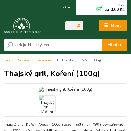
0
ks
CZK
za
0,00 Kč
Menu
Hledat
Úvod
Sušené bylinky a koření
Thajský gril, Koření (100g)
Thajský gril, Koření (100g)
Thajský gril - Koření Obsah: 100g Složení: sůl (max. 48%), zvýrazňovač
chuti E621, směs koření (chilli, paprika, pepř, badyán, hřebíček, kurkuma),