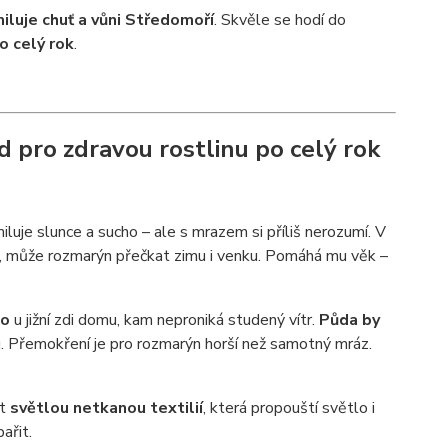
luje chuť a vůni Středomoří
. Skvěle se hodí do
po celý rok
.
 pro zdravou rostlinu po celý rok
iluje slunce a sucho – ale s mrazem si příliš nerozumí. V
ech, může rozmarýn přečkat zimu i venku. Pomáhá mu věk –
to
u jižní zdi domu, kam neproniká studený vítr.
Půda by
ku. Přemokření je pro rozmarýn horší než samotný mráz.
it
světlou netkanou textilií
, která propouští světlo i
ařit.