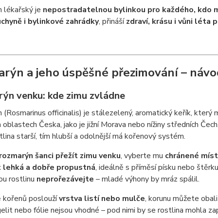
 lékařský je
nepostradatelnou bylinkou pro každého, kdo mi
chyně i bylinkové zahrádky
, přináší
zdraví, krásu i vůni léta 
rýn a jeho úspěšné přezimování – návod
ýn venku: kde zimu zvládne
(Rosmarinus officinalis) je stálezelený, aromatický keřík, který m
h oblastech Česka, jako je jižní Morava nebo nížiny středních Č
stlina starší, tím hlubší a odolnější má kořenový systém.
rozmarýn šanci přežít zimu venku
, vyberte mu
chránené mís
 lehká a dobře propustná
, ideálně s příměsí písku nebo štěr
ou rostlinu
neprořezávejte
– mladé výhony by mráz spálil.
ě kořenů poslouží
vrstva listí nebo mulče
, korunu můžete obal
gelit nebo fólie nejsou vhodné – pod nimi by se rostlina mohla zap