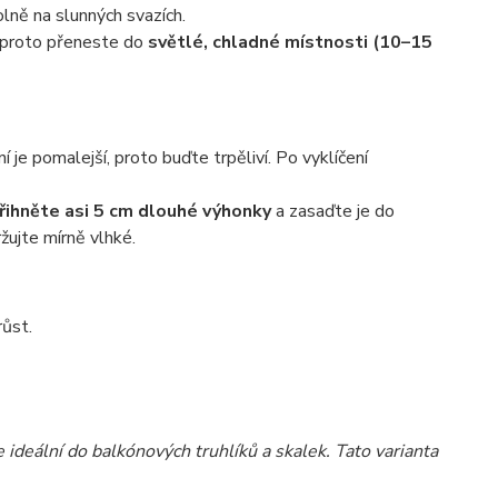
olně na slunných svazích.
i proto přeneste do
světlé, chladné místnosti (10–15
ení je pomalejší, proto buďte trpěliví. Po vyklíčení
řihněte asi 5 cm dlouhé výhonky
a zasaďte je do
žujte mírně vlhké.
růst.
e ideální do balkónových truhlíků a skalek. Tato varianta