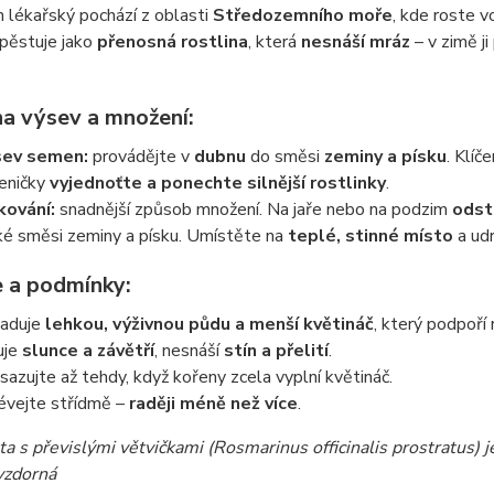
 lékařský pochází z oblasti
Středozemního moře
, kde roste v
pěstuje jako
přenosná rostlina
, která
nesnáší mráz
– v zimě j
na výsev a množení:
sev semen:
provádějte v
dubnu
do směsi
zeminy a písku
. Klíč
eničky
vyjednoťte a ponechte silnější rostlinky
.
kování:
snadnější způsob množení. Na jaře nebo na podzim
odst
ké směsi zeminy a písku. Umístěte na
teplé, stinné místo
a udr
e a podmínky:
aduje
lehkou, výživnou půdu a menší květináč
, který podpoří 
uje
slunce a závětří
, nesnáší
stín a přelití
.
sazujte až tehdy, když kořeny zcela vyplní květináč.
évejte střídmě –
raději méně než více
.
ta s převislými větvičkami (Rosmarinus officinalis prostratus) j
vzdorná