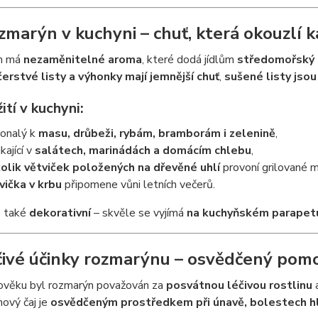
zmarýn v kuchyni – chuť, která okouzlí
n má
nezaměnitelné aroma
, které dodá jídlům
středomořský 
čerstvé listy a výhonky mají jemnější chuť
,
sušené listy jsou
ití v kuchyni:
onalý k
masu, drůbeži, rybám, bramborám i zelenině
,
kající v
salátech, marinádách a domácím chlebu
,
olik větviček položených na dřevěné uhlí
provoní grilované 
vička v krbu
připomene vůni letních večerů.
e také
dekorativní
– skvěle se vyjímá
na kuchyňském parapet
čivé účinky rozmarýnu – osvědčený pom
ověku byl rozmarýn považován za
posvátnou léčivou rostlinu
a
ový čaj je
osvědčeným prostředkem při únavě, bolestech hla