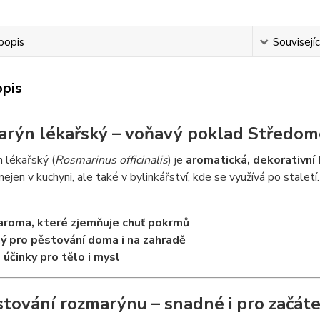
popis
Souvisejíc
opis
rýn lékařský – voňavý poklad Středomoří
 lékařský (
Rosmarinus officinalis
) je
aromatická, dekorativní 
nejen v kuchyni, ale také v bylinkářství, kde se využívá po staletí.
 aroma, které zjemňuje chuť pokrmů
ý pro pěstování doma i na zahradě
 účinky pro tělo i mysl
stování rozmarýnu – snadné i pro začát