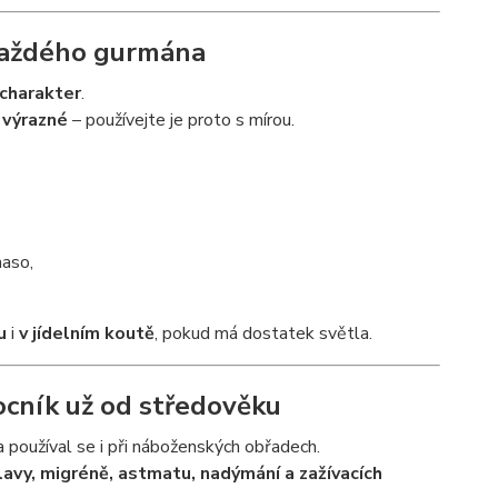
 každého gurmána
charakter
.
 výrazné
– používejte je proto s mírou.
maso,
u
i
v jídelním koutě
, pokud má dostatek světla.
ocník už od středověku
 používal se i při náboženských obřadech.
vy, migréně, astmatu, nadýmání a zažívacích