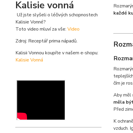
Kalisie vonná
Rozmarýn
každé ku
Už jste slyšeli o léčivých schopnostech
Kalisie Vonné?
Toto video mluví za vše:
Video
Zdroj: Receptář prima nápadů.
Rozma
Kalisii Vonnou koupíte v našem e-shopu:
Rozmar
Kalisie Vonná
Rozmarýn 
teplejšíc
čím je ro
Aby měl
měla být
Před zim
K ochran
vzduch. I