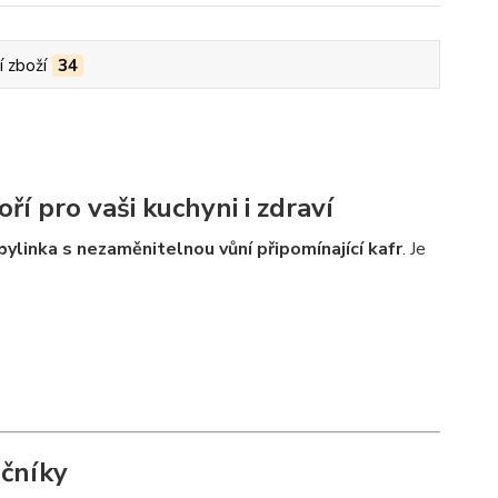
í zboží
34
 pro vaši kuchyni i zdraví
bylinka s nezaměnitelnou vůní připomínající kafr
. Je
ečníky