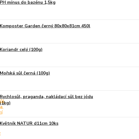
PH mínus do bazénu 1,5kg
Komposter Garden černý 80x80x81cm 450l
Koriandr celý (100g)
Mořská sůl černá (100g)
Rychlosůl, praganda, nakládací sůl bez jódu
(1kg)
Květník NATUR d11cm 10ks