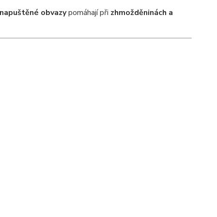
napuštěné obvazy
pomáhají při
zhmožděninách a