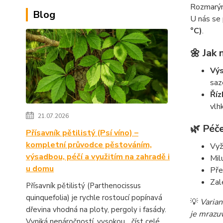
Rozmarýn
Blog
U nás se 
°C)
.
🌼 Jak 
Vý
saz
Říz
vlh
21.07.2026
🌿 Péč
Přísavník pětilistý (Psí víno) –
kompletní průvodce pěstováním,
Vyž
výsadbou, péčí a využitím na zahradě i
Mil
u domu
Pře
Zal
Přísavník pětilistý (Parthenocissus
quinquefolia) je rychle rostoucí popínavá
💡
Varian
dřevina vhodná na ploty, pergoly i fasády.
je mrazu
Vyniká nenáročností, vysokou...
číst celé