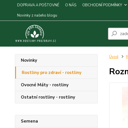
DOPRAVA A POŠTOVNÉ
O NÁS
OBCHODNÍ PODMÍNKY
Novinky z našeho blogu
Úvod
R
Novinky
Rozm
Rostliny pro zdraví - rostliny
Ovocné Máty - rostliny
Ostatní rostliny - rostliny
Semena