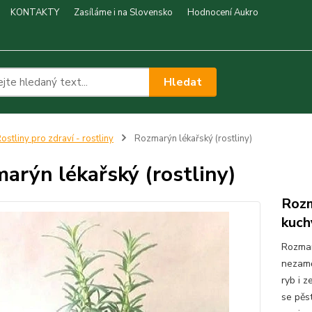
KONTAKTY
Zasíláme i na Slovensko
Hodnocení Aukro
Hledat
ostliny pro zdraví - rostliny
Rozmarýn lékařský (rostliny)
arýn lékařský (rostliny)
Rozm
kuch
Rozmar
nezamě
ryb i z
se pěst