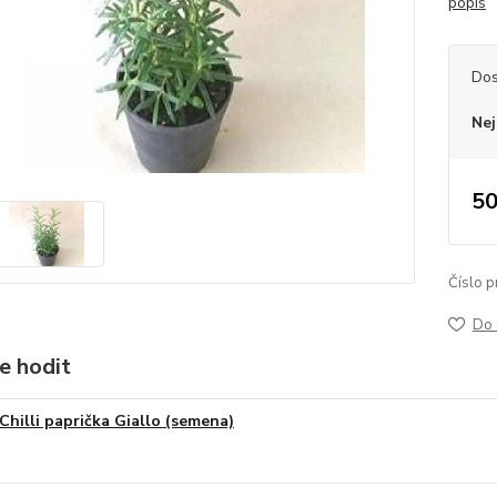
popis
Dos
Nej
50
Číslo p
Do 
e hodit
Chilli paprička Giallo (semena)