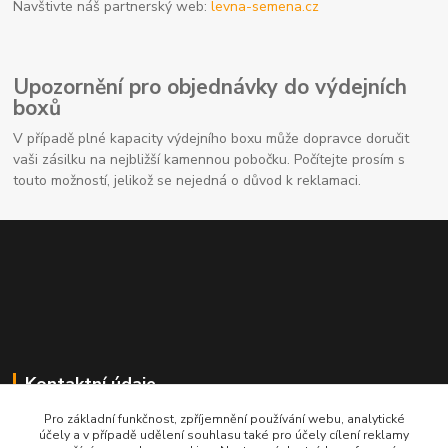
Navštivte náš partnerský web:
levna-semena.cz
Upozornění pro objednávky do výdejních
boxů
V případě plné kapacity výdejního boxu může dopravce doručit
vaši zásilku na nejbližší kamennou pobočku. Počítejte prosím s
touto možností, jelikož se nejedná o důvod k reklamaci.
Kontaktní údaje
Pro základní funkčnost, zpříjemnění používání webu, analytické
704691325
účely a v případě udělení souhlasu také pro účely cílení reklamy