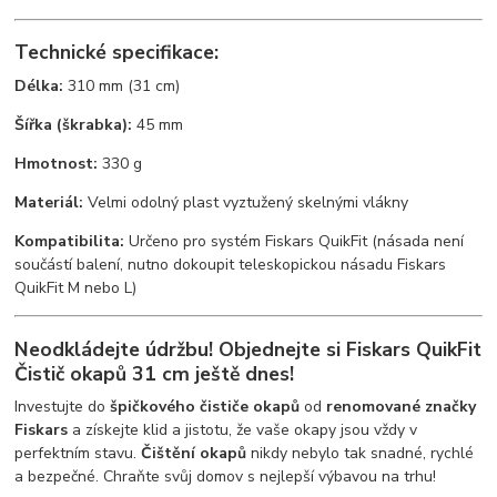
Technické specifikace:
Délka:
310 mm (31 cm)
Šířka (škrabka):
45 mm
Hmotnost:
330 g
Materiál:
Velmi odolný plast vyztužený skelnými vlákny
Kompatibilita:
Určeno pro systém Fiskars QuikFit (násada není
součástí balení, nutno dokoupit teleskopickou násadu Fiskars
QuikFit M nebo L)
Neodkládejte údržbu! Objednejte si Fiskars QuikFit
Čistič okapů 31 cm ještě dnes!
Investujte do
špičkového čističe okapů
od
renomované značky
Fiskars
a získejte klid a jistotu, že vaše okapy jsou vždy v
perfektním stavu.
Čištění okapů
nikdy nebylo tak snadné, rychlé
a bezpečné. Chraňte svůj domov s nejlepší výbavou na trhu!