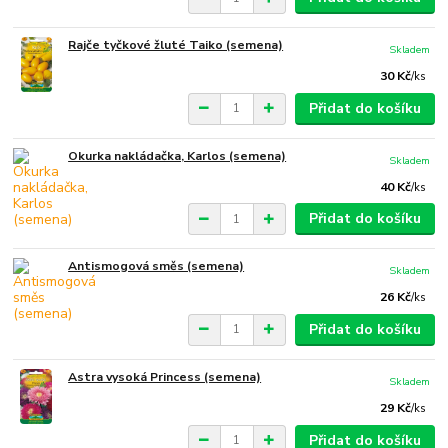
Rajče tyčkové žluté Taiko (semena)
Skladem
30 Kč
/
ks
Přidat do košíku
Okurka nakládačka, Karlos (semena)
Skladem
40 Kč
/
ks
Přidat do košíku
Antismogová směs (semena)
Skladem
26 Kč
/
ks
Přidat do košíku
Astra vysoká Princess (semena)
Skladem
29 Kč
/
ks
Přidat do košíku