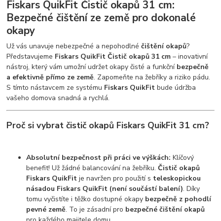
Fiskars QuikFit Čistič okapů 31 cm:
Bezpečné čištění ze země pro dokonalé
okapy
Už vás unavuje nebezpečné a nepohodlné
čištění okapů
?
Představujeme
Fiskars QuikFit Čistič okapů 31 cm
– inovativní
nástroj, který vám umožní udržet okapy čisté a funkční
bezpečně
a efektivně přímo ze země
. Zapomeňte na žebříky a riziko pádu.
S tímto nástavcem ze systému
Fiskars QuikFit
bude údržba
vašeho domova snadná a rychlá.
Proč si vybrat čistič okapů Fiskars QuikFit 31 cm?
Absolutní bezpečnost při práci ve výškách:
Klíčový
benefit! Už žádné balancování na žebříku.
Čistič okapů
Fiskars QuikFit
je navržen pro použití s
teleskopickou
násadou Fiskars QuikFit (není součástí balení)
. Díky
tomu vyčistíte i těžko dostupné okapy
bezpečně z pohodlí
pevné země
. To je zásadní pro
bezpečné čištění okapů
pro každého majitele domu.