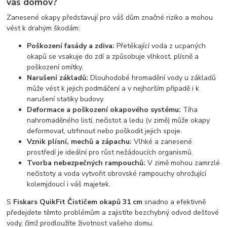
váš domov?
Zanesené okapy představují pro váš dům značné riziko a mohou
vést k drahým škodám:
Poškození fasády a zdiva:
Přetékající voda z ucpaných
okapů se vsakuje do zdí a způsobuje vlhkost, plísně a
poškození omítky.
Narušení základů:
Dlouhodobé hromadění vody u základů
může vést k jejich podmáčení a v nejhorším případě i k
narušení statiky budovy.
Deformace a poškození okapového systému:
Tíha
nahromaděného listí, nečistot a ledu (v zimě) může okapy
deformovat, utrhnout nebo poškodit jejich spoje.
Vznik plísní, mechů a zápachu:
Vlhké a zanesené
prostředí je ideální pro růst nežádoucích organismů.
Tvorba nebezpečných rampouchů:
V zimě mohou zamrzlé
nečistoty a voda vytvořit obrovské rampouchy ohrožující
kolemjdoucí i váš majetek.
S
Fiskars QuikFit Čističem okapů 31 cm
snadno a efektivně
předejdete těmto problémům a zajistíte bezchybný odvod dešťové
vody, čímž prodloužíte životnost vašeho domu.