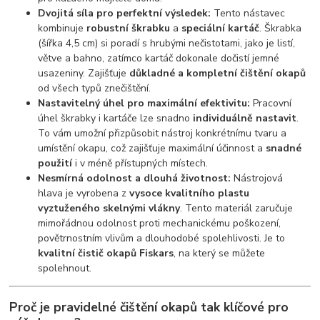
Dvojitá síla pro perfektní výsledek:
Tento nástavec
kombinuje
robustní škrabku
a
speciální kartáč
. Škrabka
(šířka 4,5 cm) si poradí s hrubými nečistotami, jako je listí,
větve a bahno, zatímco kartáč dokonale dočistí jemné
usazeniny. Zajišťuje
důkladné a kompletní čištění okapů
od všech typů znečištění.
Nastavitelný úhel pro maximální efektivitu:
Pracovní
úhel škrabky i kartáče lze snadno
individuálně nastavit
.
To vám umožní přizpůsobit nástroj konkrétnímu tvaru a
umístění okapu, což zajišťuje maximální účinnost a
snadné
použití
i v méně přístupných místech.
Nesmírná odolnost a dlouhá životnost:
Nástrojová
hlava je vyrobena z
vysoce kvalitního plastu
vyztuženého skelnými vlákny
. Tento materiál zaručuje
mimořádnou odolnost proti mechanickému poškození,
povětrnostním vlivům a dlouhodobé spolehlivosti. Je to
kvalitní čistič okapů Fiskars
, na který se můžete
spolehnout.
Proč je pravidelné čištění okapů tak klíčové pro