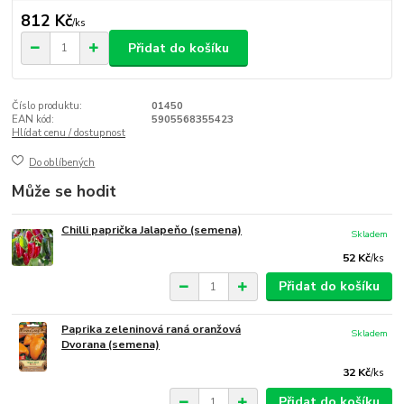
812 Kč
/
ks
Přidat do košíku
Číslo produktu:
01450
EAN kód:
5905568355423
Hlídat cenu / dostupnost
Do oblíbených
Může se hodit
Chilli paprička Jalapeňo (semena)
Skladem
52 Kč
/
ks
Přidat do košíku
Paprika zeleninová raná oranžová
Skladem
Dvorana (semena)
32 Kč
/
ks
Přidat do košíku