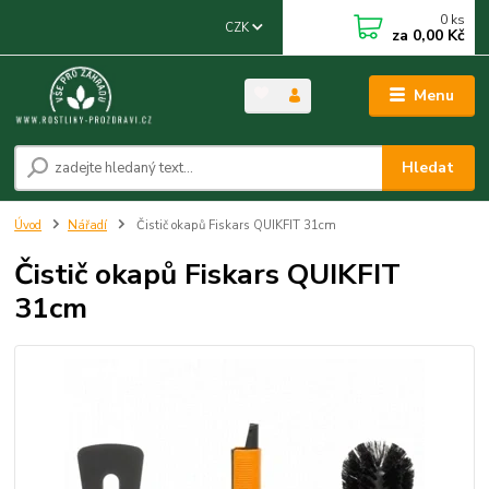
0
ks
CZK
za
0,00 Kč
Menu
Hledat
Úvod
Nářadí
Čistič okapů Fiskars QUIKFIT 31cm
Čistič okapů Fiskars QUIKFIT
31cm