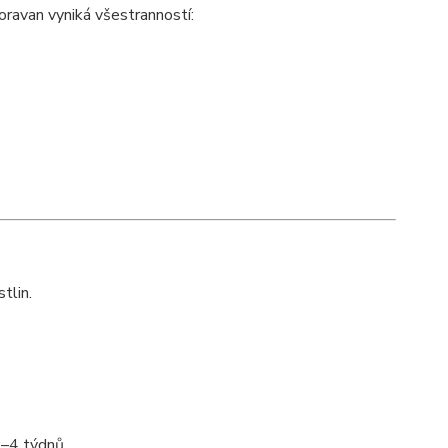
ravan vyniká všestranností:
tlin.
2–4 týdnů.