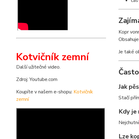
čás
Zajím
Kopr vonn
Obsahuje 
Je také o
Kotvičník zemní
Další užitečné video.
Často
Zdroj: Youtube.com
Jak pě
Koupíte v našem e-shopu:
Kotvičník
Stačí pří
zemní
Kdy je 
Nejchutn
Lze ko