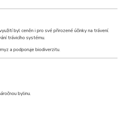
yužití byl ceněn i pro své přirozené účinky na trávení.
vání trávicího systému.
myz a podporuje biodiverzitu.
áročnou bylinu.