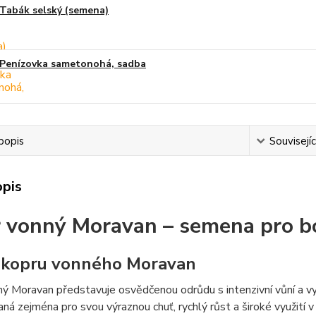
Tabák selský (semena)
Penízovka sametonohá, sadba
popis
Souvisejíc
opis
 vonný Moravan – semena pro b
 kopru vonného Moravan
ý Moravan představuje osvědčenou odrůdu s intenzivní vůní a vy
ná zejména pro svou výraznou chuť, rychlý růst a široké využití v k