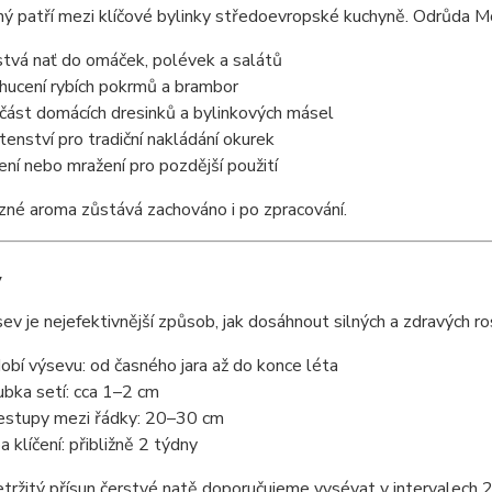
ý patří mezi klíčové bylinky středoevropské kuchyně. Odrůda Mo
stvá nať do omáček, polévek a salátů
hucení rybích pokrmů a brambor
část domácích dresinků a bylinkových másel
tenství pro tradiční nakládání okurek
ení nebo mražení pro pozdější použití
zné aroma zůstává zachováno i po zpracování.
v
ev je nejefektivnější způsob, jak dosáhnout silných a zdravých ros
obí výsevu: od časného jara až do konce léta
ubka setí: cca 1–2 cm
estupy mezi řádky: 20–30 cm
a klíčení: přibližně 2 týdny
tržitý přísun čerstvé natě doporučujeme vysévat v intervalech 