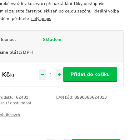
iroké využití v kuchyni i při nakládání. Díky postupným
 si zajistíte čerstvou sklizeň po celou sezónu. Ideální volba
ždého pěstitele.
celý popis
tupnost
Skladem
sme plátci DPH
 Kč
Přidat do košíku
/
ks
roduktu:
62401
EAN kód:
8590383624013
cenu / dostupnost
oblíbených