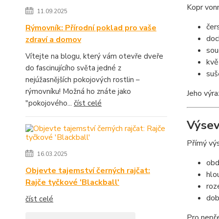
Kopr vonn
11.09.2025
čer
Rýmovník: Přírodní poklad pro vaše
doc
zdraví a domov
sou
Vítejte na blogu, který vám otevře dveře
kvě
do fascinujícího světa jedné z
suš
nejúžasnějších pokojových rostlin –
rýmovníku! Možná ho znáte jako
Jeho výra
"pokojového...
číst celé
Výse
Přímý výs
16.03.2025
obd
Objevte tajemství černých rajčat:
hlo
Rajče tyčkové 'Blackball'
roz
dob
číst celé
Pro nepře