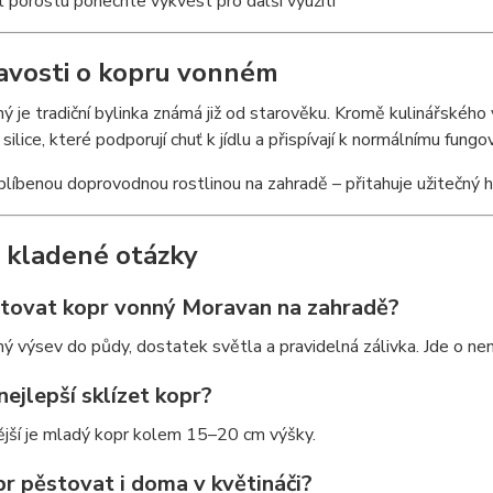
t porostu ponechte vykvést pro další využití
avosti o kopru vonném
ý je tradiční bylinka známá již od starověku. Kromě kulinářského v
silice, které podporují chuť k jídlu a přispívají k normálnímu fungo
blíbenou doprovodnou rostlinou na zahradě – přitahuje užitečný h
 kladené otázky
stovat kopr vonný Moravan na zahradě?
mý výsev do půdy, dostatek světla a pravidelná zálivka. Jde o nen
nejlepší sklízet kopr?
ější je mladý kopr kolem 15–20 cm výšky.
pr pěstovat i doma v květináči?