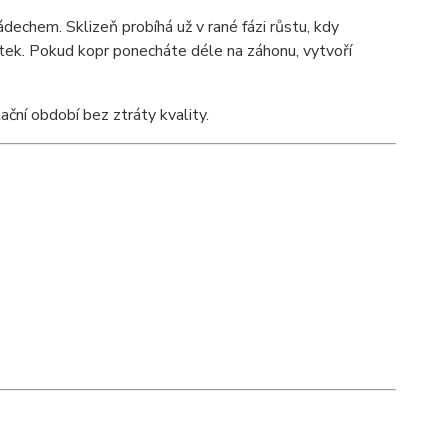
dechem. Sklizeň probíhá už v rané fázi růstu, kdy
átek. Pokud kopr ponecháte déle na záhonu, vytvoří
ční období bez ztráty kvality.