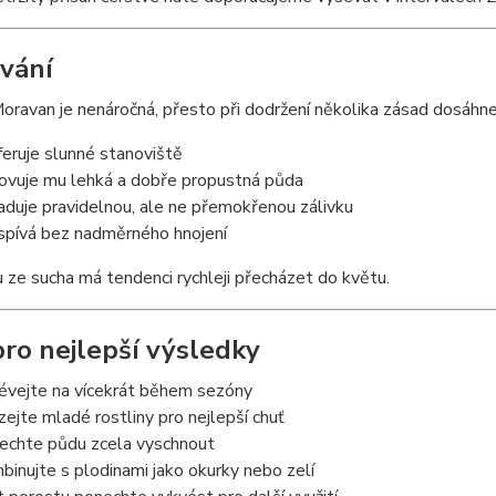
vání
ravan je nenáročná, přesto při dodržení několika zásad dosáhne
feruje slunné stanoviště
ovuje mu lehká a dobře propustná půda
aduje pravidelnou, ale ne přemokřenou zálivku
spívá bez nadměrného hnojení
u ze sucha má tendenci rychleji přecházet do květu.
pro nejlepší výsledky
évejte na vícekrát během sezóny
ízejte mladé rostliny pro nejlepší chuť
echte půdu zcela vyschnout
binujte s plodinami jako okurky nebo zelí