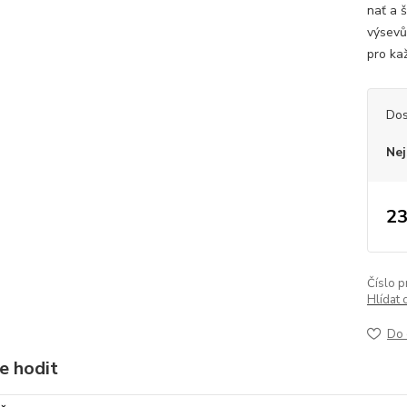
nať a š
výsevům
pro ka
Dos
Nej
23
Číslo p
Hlídat 
Do 
e hodit