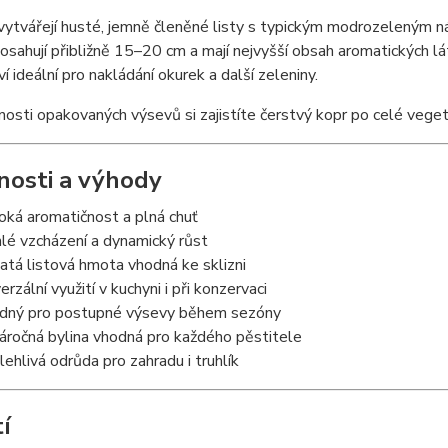
vytvářejí husté, jemně členěné listy s typickým modrozeleným ná
dosahují přibližně 15–20 cm a mají nejvyšší obsah aromatických l
í ideální pro nakládání okurek a další zeleniny.
osti opakovaných výsevů si zajistíte čerstvý kopr po celé vegeta
nosti a výhody
oká aromatičnost a plná chuť
hlé vzcházení a dynamický růst
atá listová hmota vhodná ke sklizni
erzální využití v kuchyni i při konzervaci
dný pro postupné výsevy během sezóny
áročná bylina vhodná pro každého pěstitele
lehlivá odrůda pro zahradu i truhlík
í