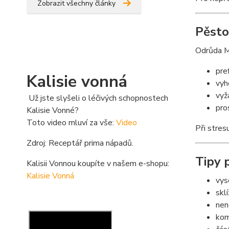
Zobrazit všechny články
Pěsto
Odrůda Mo
pre
Kalisie vonná
vyh
vyž
Už jste slyšeli o léčivých schopnostech
pro
Kalisie Vonné?
Toto video mluví za vše:
Video
Při stres
Zdroj: Receptář prima nápadů.
Tipy 
Kalisii Vonnou koupíte v našem e-shopu:
Kalisie Vonná
vys
skl
nen
kom