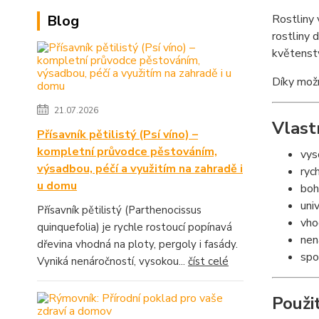
Blog
Rostliny 
rostliny 
květenstv
Díky možn
21.07.2026
Vlast
Přísavník pětilistý (Psí víno) –
kompletní průvodce pěstováním,
vys
výsadbou, péčí a využitím na zahradě i
ryc
u domu
boh
univ
Přísavník pětilistý (Parthenocissus
vho
quinquefolia) je rychle rostoucí popínavá
nen
dřevina vhodná na ploty, pergoly i fasády.
spo
Vyniká nenáročností, vysokou...
číst celé
Použit