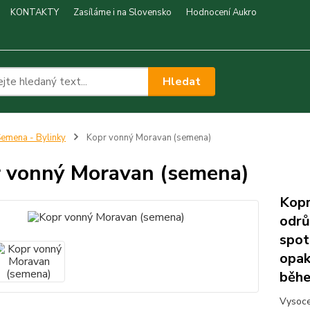
KONTAKTY
Zasíláme i na Slovensko
Hodnocení Aukro
Hledat
emena - Bylinky
Kopr vonný Moravan (semena)
 vonný Moravan (semena)
Kopr
odrů
spot
opak
běhe
Vysoce