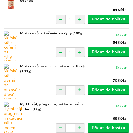
česnek
64 Kč
/
ks
Přidat do košíku
Mořská sůl s kořením na ryby (100g)
Skladem
54 Kč
/
ks
Přidat do košíku
Mořská sůl uzená na bukovém dřevě
Skladem
(100g)
70 Kč
/
ks
Přidat do košíku
Rychlosůl, praganda, nakládací sůl s
Skladem
jódem (1kg)
68 Kč
/
ks
Přidat do košíku