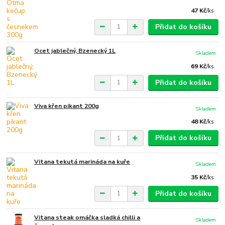
47 Kč
/
ks
Přidat do košíku
Ocet jablečný, Bzenecký 1L
Skladem
69 Kč
/
ks
Přidat do košíku
Viva křen pikant 200g
Skladem
48 Kč
/
ks
Přidat do košíku
Vitana tekutá marináda na kuře
Skladem
35 Kč
/
ks
Přidat do košíku
Vitana steak omáčka sladká chilli a
Skladem