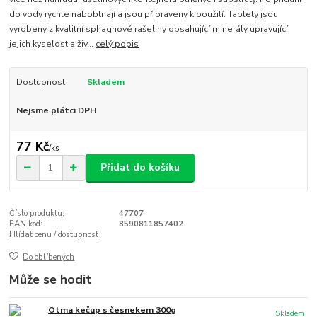
do vody rychle nabobtnají a jsou připraveny k použití. Tablety jsou
vyrobeny z kvalitní sphagnové rašeliny obsahující minerály upravující
jejich kyselost a živ...
celý popis
Dostupnost
Skladem
Nejsme plátci DPH
77 Kč
/
ks
Přidat do košíku
Číslo produktu:
47707
EAN kód:
8590811857402
Hlídat cenu / dostupnost
Do oblíbených
Může se hodit
Otma kečup s česnekem 300g
Skladem