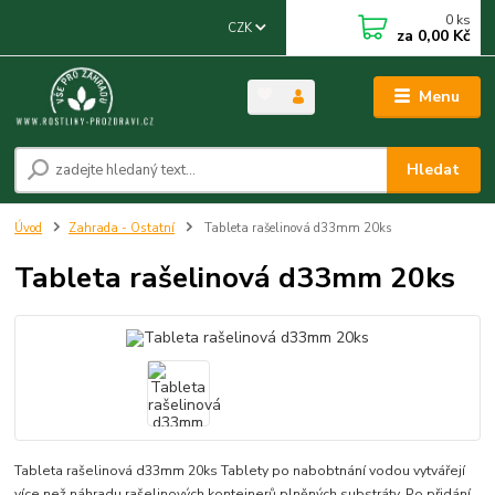
0
ks
CZK
za
0,00 Kč
Menu
Hledat
Úvod
Zahrada - Ostatní
Tableta rašelinová d33mm 20ks
Tableta rašelinová d33mm 20ks
Tableta rašelinová d33mm 20ks Tablety po nabobtnání vodou vytvářejí
více než náhradu rašelinových kontejnerů plněných substráty. Po přidání