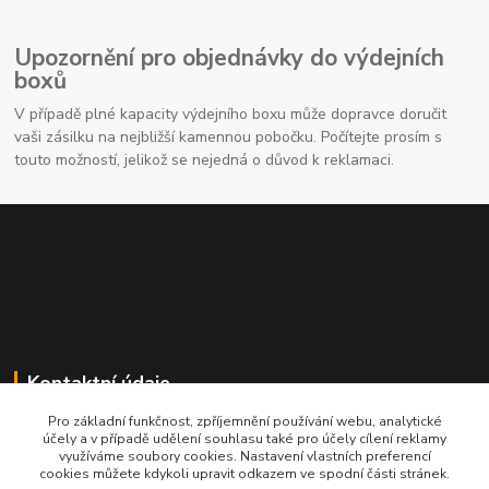
Upozornění pro objednávky do výdejních
boxů
V případě plné kapacity výdejního boxu může dopravce doručit
vaši zásilku na nejbližší kamennou pobočku. Počítejte prosím s
touto možností, jelikož se nejedná o důvod k reklamaci.
Kontaktní údaje
Pro základní funkčnost, zpříjemnění používání webu, analytické
704691325
účely a v případě udělení souhlasu také pro účely cílení reklamy
využíváme soubory cookies. Nastavení vlastních preferencí
cookies můžete kdykoli upravit odkazem ve spodní části stránek.
info@rostliny-prozdravi.cz